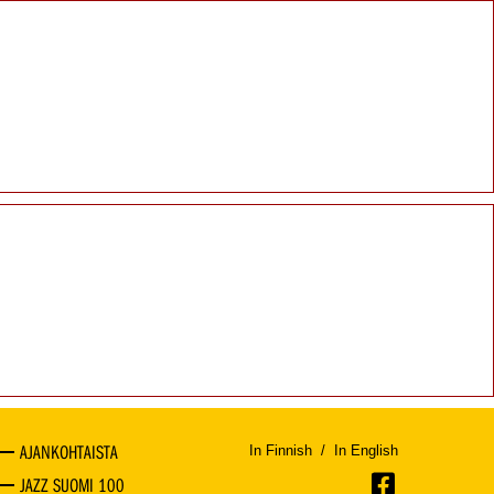
AJANKOHTAISTA
In Finnish
/
In English
JAZZ SUOMI 100