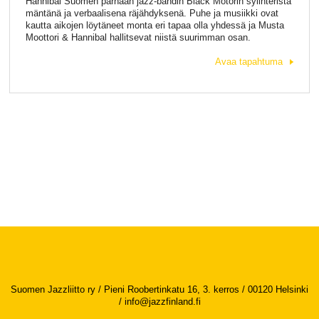
Hannibal Suomen parhaan jazz-bändin Black Motorin sylinteristä
mäntänä ja verbaalisena räjähdyksenä. Puhe ja musiikki ovat
kautta aikojen löytäneet monta eri tapaa olla yhdessä ja Musta
Moottori & Hannibal hallitsevat niistä suurimman osan.
Avaa tapahtuma
Suomen Jazzliitto ry / Pieni Roobertinkatu 16, 3. kerros / 00120 Helsinki
/
info@jazzfinland.fi