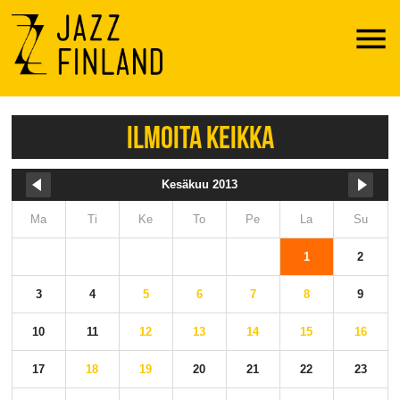
Menu
ILMOITA KEIKKA
Kesäkuu 2013
Ma
Ti
Ke
To
Pe
La
Su
1
2
3
4
5
6
7
8
9
10
11
12
13
14
15
16
17
18
19
20
21
22
23