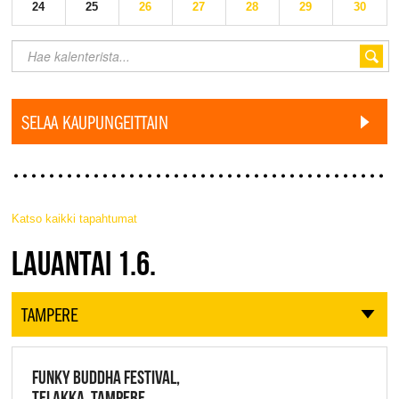
24
25
26
27
28
29
30
SELAA KAUPUNGEITTAIN
Katso kaikki tapahtumat
JAZZ FINLAND LIVE
LAUANTAI 1.6.
TAMPERE
FUNKY BUDDHA FESTIVAL,
TELAKKA, TAMPERE