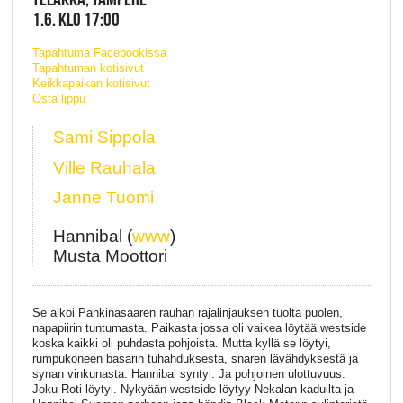
1.6. KLO 17:00
Tapahtuma Facebookissa
Tapahtuman kotisivut
Keikkapaikan kotisivut
Osta lippu
Sami Sippola
Ville Rauhala
Janne Tuomi
Hannibal (
www
)
Musta Moottori
Se alkoi Pähkinäsaaren rauhan rajalinjauksen tuolta puolen,
napapiirin tuntumasta. Paikasta jossa oli vaikea löytää westside
koska kaikki oli puhdasta pohjoista. Mutta kyllä se löytyi,
rumpukoneen basarin tuhahduksesta, snaren lävähdyksestä ja
synan vinkunasta. Hannibal syntyi. Ja pohjoinen ulottuvuus.
Joku Roti löytyi. Nykyään westside löytyy Nekalan kaduilta ja