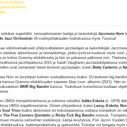
uman kotisivut
paikan kotisivut
ippu
 sielukas supertähti, sensaatiomainen laulaja ja lauluntekijä
Jazzmeia Horn
k
ki Jazz Orchestran
50-vuotisjuhlakauden toukokuussa myös Turussa!
a solistivieraakseen yhdysvaltalaisen jazzlaulajan ja lauluntekijän Jazzmeia 
n sielukas äänivirtuoosi ja tarinankertoja, jonka tyylissä kuuluvat myös soul- 
la on kolme Grammy-ehdokkuutta ja hän on pokannut palkinnot mm. Thelonious
nvälisessä jazzkilpailussa 2015 ja Sarah Vaughanin jazzlaulukilpailussa vuonna
nitkin ovat verranneet häntä ikonisiin jazzlaulajiin, kuten
Betty Carteriin
ja
Na
ia Horn on levyttänyt kolmen sooloalbuminsa lisäksi 15-henkisen big bandi
n
kanssa Grammy-ehdokkuuden saaneen
Dear Love
-albumin (2021). Hän on 
saksalaisen
WDR Big Bandin
kanssa. Toukokuun konsertissa kuullaan ohje
eista.
n UMOn trumpettisektiossa ja solistina vieraillut
Jukka Eskola
(s. 1978) deb
tissa UMOn kapellimestarina. Omien yhtyeidensä, kuten
Lassy–Eskola: Nor
 Soul Trion
lisäksi aktiivisesti eri kokoonpanoissa soittava trumpetisti on n
sa
The Five Corners Quintetin
ja
Ricky-Tick Big Bandin
riveissä. Trumpetist
 muun muassa seitsemän soololevyä, satoja levytyksiä, Pori Jazzin Vuoden tait
hdokkuuksia, teatteriproduktioita ja opetustöitä. Eskolan voi bongata myös t