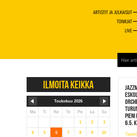
ARTISTIT JA JULKAISUT
TOIMIJAT
LIVE
JAZZ 
ILMOITA KEIKKA
JAZZM
ESKOL
ORCH
Toukokuu 2026
TURUN
Ma
Ti
Ke
To
Pe
La
Su
PIENI
6.5. 
1
2
3
4
5
6
7
8
9
10
Tapah