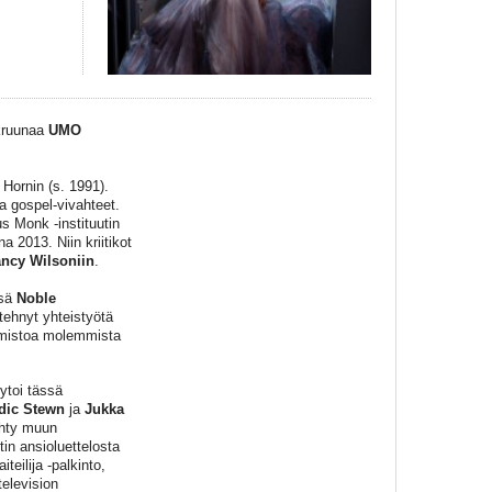
ruunaa
UMO
Hornin (s. 1991).
ja gospel-vivahteet.
 Monk -instituutin
 2013. Niin kriitikot
ncy Wilsoniin
.
nsä
Noble
tehnyt yhteistyötä
lmistoa molemmista
ytoi tässä
dic Stewn
ja
Jukka
ähty muun
in ansioluettelosta
eilija -palkinto,
elevision