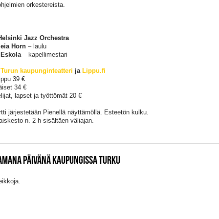
ohjelmien orkestereista.
elsinki Jazz Orchestra
eia Horn
– laulu
 Eskola
– kapellimestari
:
Turun kaupunginteatteri
ja
Lippu.fi
ippu 39 €
äiset 34 €
ijat, lapset ja työttömät 20 €
tti järjestetään Pienellä näyttämöllä. Esteetön kulku.
iskesto n. 2 h sisältäen väliajan.
SAMANA PÄIVÄNÄ KAUPUNGISSA TURKU
eikkoja.