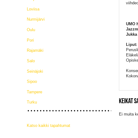
viihde
Loviisa
Nurmijärvi
UMO H
Jazzm
Oulu
Jukka
Pori
Liput
Perusl
Rajamäki
Eläkel
Opiskel
Salo
Konser
Seinäjoki
Kokona
Sipoo
Tampere
KEIKAT 
Turku
Ei muita k
Katso kaikki tapahtumat