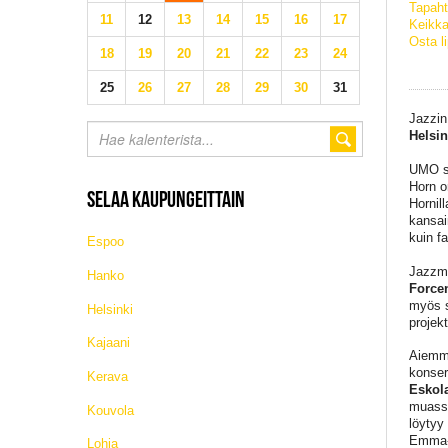
Tapaht
11
12
13
14
15
16
17
Keikka
Osta l
18
19
20
21
22
23
24
25
26
27
28
29
30
31
Jazzin
Helsin
UMO sa
Horn o
SELAA KAUPUNGEITTAIN
Hornil
kansai
kuin fa
Espoo
Jazzme
Hanko
Force
myös 
Helsinki
projekt
Kajaani
Aiemmi
konser
Kerava
Eskola
muas
Kouvola
löytyy
Emma-e
Lohja