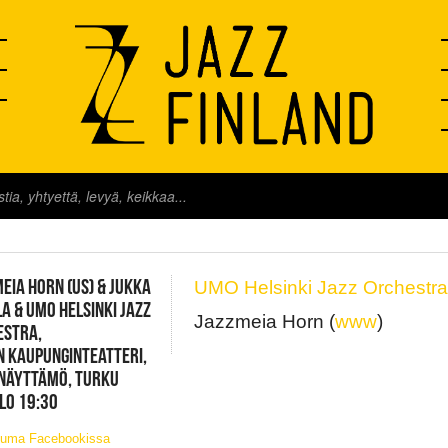
FINLAND LIVE
EIA HORN (US) & JUKKA
UMO Helsinki Jazz Orchestr
A & UMO HELSINKI JAZZ
Jazzmeia Horn (
www
)
ESTRA,
 KAUPUNGINTEATTERI,
 NÄYTTÄMÖ, TURKU
KLO 19:30
tuma Facebookissa