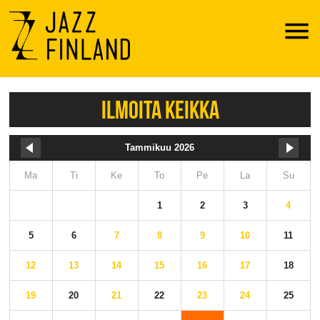
Menu
ILMOITA KEIKKA
Tammikuu 2026
Ma
Ti
Ke
To
Pe
La
Su
1
2
3
4
5
6
7
8
9
10
11
12
13
14
15
16
17
18
19
20
21
22
23
24
25