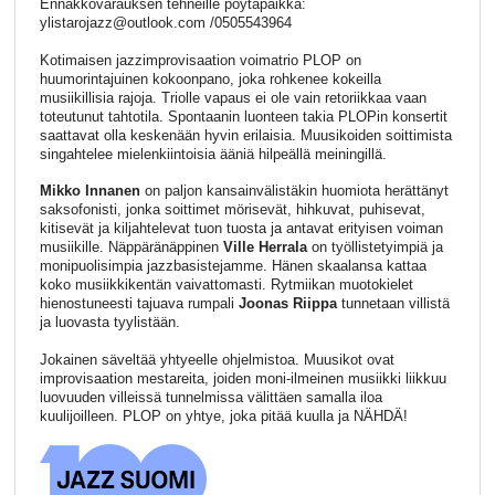
Ennakkovarauksen tehneille pöytäpaikka:
ylistarojazz@outlook.com /0505543964
Kotimaisen jazzimprovisaation voimatrio PLOP on
huumorintajuinen kokoonpano, joka rohkenee kokeilla
musiikillisia rajoja. Triolle vapaus ei ole vain retoriikkaa vaan
toteutunut tahtotila. Spontaanin luonteen takia PLOPin konsertit
saattavat olla keskenään hyvin erilaisia. Muusikoiden soittimista
singahtelee mielenkiintoisia ääniä hilpeällä meiningillä.
Mikko Innanen
on paljon kansainvälistäkin huomiota herättänyt
saksofonisti, jonka soittimet mörisevät, hihkuvat, puhisevat,
kitisevät ja kiljahtelevat tuon tuosta ja antavat erityisen voiman
musiikille. Näppäränäppinen
Ville Herrala
on työllistetyimpiä ja
monipuolisimpia jazzbasistejamme. Hänen skaalansa kattaa
koko musiikkikentän vaivattomasti. Rytmiikan muotokielet
hienostuneesti tajuava rumpali
Joonas Riippa
tunnetaan villistä
ja luovasta tyylistään.
Jokainen säveltää yhtyeelle ohjelmistoa. Muusikot ovat
improvisaation mestareita, joiden moni-ilmeinen musiikki liikkuu
luovuuden villeissä tunnelmissa välittäen samalla iloa
kuulijoilleen. PLOP on yhtye, joka pitää kuulla ja NÄHDÄ!