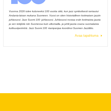
Vuonna 2026 tulee kuluneeksi 100 vuotta siitä, kun jazz symbolisesti rantautui
Andania-laivan mukana Suomeen. Vuosi on siten historiallinen kotimaisen jazzin
juhlavuosi: Jazz Suomi 100 -juhlavuosi. Juhlavuosi nostaa esiin kotimaista jazzia
ja sen tekijöitä niin Suomessa kuin ulkomailla, ja juhlii jazzia osana suomalaista
kulttuuriperintöä. Jazz Suomi 100 -kampanjaa koordinoi Suomen Jazzliitto.
Avaa tapahtuma