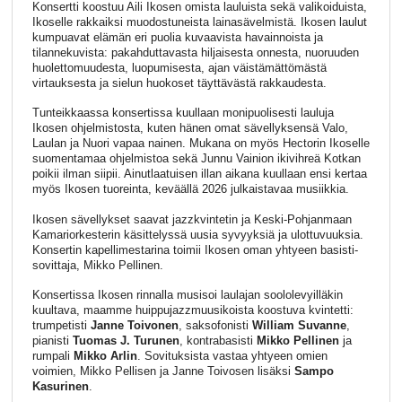
Konsertti koostuu Aili Ikosen omista lauluista sekä valikoiduista,
Ikoselle rakkaiksi muodostuneista lainasävelmistä. Ikosen laulut
kumpuavat elämän eri puolia kuvaavista havainnoista ja
tilannekuvista: pakahduttavasta hiljaisesta onnesta, nuoruuden
huolettomuudesta, luopumisesta, ajan väistämättömästä
virtauksesta ja sielun huokoset täyttävästä rakkaudesta.
Tunteikkaassa konsertissa kuullaan monipuolisesti lauluja
Ikosen ohjelmistosta, kuten hänen omat sävellyksensä Valo,
Laulan ja Nuori vapaa nainen. Mukana on myös Hectorin Ikoselle
suomentamaa ohjelmistoa sekä Junnu Vainion ikivihreä Kotkan
poikii ilman siipii. Ainutlaatuisen illan aikana kuullaan ensi kertaa
myös Ikosen tuoreinta, keväällä 2026 julkaistavaa musiikkia.
Ikosen sävellykset saavat jazzkvintetin ja Keski-Pohjanmaan
Kamariorkesterin käsittelyssä uusia syvyyksiä ja ulottuvuuksia.
Konsertin kapellimestarina toimii Ikosen oman yhtyeen basisti-
sovittaja, Mikko Pellinen.
Konsertissa Ikosen rinnalla musisoi laulajan soololevyilläkin
kuultava, maamme huippujazzmuusikoista koostuva kvintetti:
trumpetisti
Janne Toivonen
, saksofonisti
William Suvanne
,
pianisti
Tuomas J. Turunen
, kontrabasisti
Mikko Pellinen
ja
rumpali
Mikko Arlin
. Sovituksista vastaa yhtyeen omien
voimien, Mikko Pellisen ja Janne Toivosen lisäksi
Sampo
Kasurinen
.