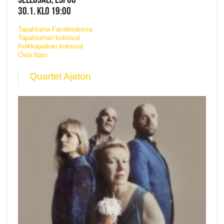
30.1. KLO 19:00
Tapahtuma Facebookissa
Tapahtuman kotisivut
Keikkapaikan kotisivut
Osta lippu
Quartet Ajaton