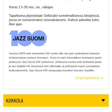
Kesto 1 h 30 min, sis. väliajan
Tapahtuma järjestetään Sellosalin tunnelmallisessa lämpiössä,
jossa on numeroimaton istumakatsomo. Kahvio palvelee koko
illan ajan.
Vuonna 2026 tulee kuluneeksi 100 vuotta siitä, kun jazz symbolisesti rantautui
Andania-laivan mukana Suomeen. Vuosi on siten historiallinen kotimaisen jazzin
juhlavuosi: Jazz Suomi 100 -juhlavuosi. Juhlavuosi nostaa esiin kotimaista jazzia
ja sen tekijöitä niin Suomessa kuin ulkomailla, ja juhlii jazzia osana suomalaista
kulttuuriperintöä. Jazz Suomi 100 -kampanjaa koordinoi Suomen Jazzliitto.
Avaa tapahtuma
KOKKOLA