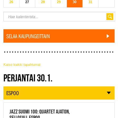
26
27
28
29
30
31
SELAA KAUPUNGEITTAIN
Katso kaikki tapahtumat
JAZZ FINLAND LIVE
PERJANTAI 30.1.
ESPOO
JAZZ SUOMI 100: QUARTET AJATON,
SELLOSALI, ESPOO