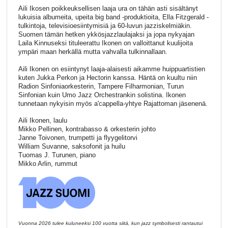
Aili Ikosen poikkeuksellisen laaja ura on tähän asti sisältänyt
lukuisia albumeita, upeita big band -produktioita, Ella Fitzgerald -
tulkintoja, televisioesiintymisiä ja 60-luvun jazziskelmiäkin.
Suomen tämän hetken ykkösjazzlaulajaksi ja jopa nykyajan
Laila Kinnuseksi tituleerattu Ikonen on valloittanut kuulijoita
ympäri maan herkällä mutta vahvalla tulkinnallaan.
Aili Ikonen on esiintynyt laaja-alaisesti aikamme huippuartistien
kuten Jukka Perkon ja Hectorin kanssa. Häntä on kuultu niin
Radion Sinfoniaorkesterin, Tampere Filharmonian, Turun
Sinfonian kuin Umo Jazz Orchestrankin solistina. Ikonen
tunnetaan nykyisin myös a'cappella-yhtye Rajattoman jäsenenä.
Aili Ikonen, laulu
Mikko Pellinen, kontrabasso & orkesterin johto
Janne Toivonen, trumpetti ja flyygelitorvi
William Suvanne, saksofonit ja huilu
Tuomas J. Turunen, piano
Mikko Arlin, rummut
Vuonna 2026 tulee kuluneeksi 100 vuotta siitä, kun jazz symbolisesti rantautui