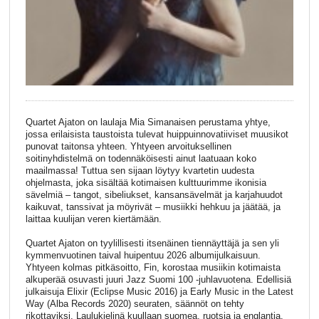
Quartet Ajaton on laulaja Mia Simanaisen perustama yhtye,
jossa erilaisista taustoista tulevat huippuinnovatiiviset muusikot
punovat taitonsa yhteen. Yhtyeen arvoituksellinen
soitinyhdistelmä on todennäköisesti ainut laatuaan koko
maailmassa! Tuttua sen sijaan löytyy kvartetin uudesta
ohjelmasta, joka sisältää kotimaisen kulttuurimme ikonisia
sävelmiä – tangot, sibeliukset, kansansävelmät ja karjahuudot
kaikuvat, tanssivat ja möyrivät – musiikki hehkuu ja jäätää, ja
laittaa kuulijan veren kiertämään.
Quartet Ajaton on tyylillisesti itsenäinen tiennäyttäjä ja sen yli
kymmenvuotinen taival huipentuu 2026 albumijulkaisuun.
Yhtyeen kolmas pitkäsoitto, Fin, korostaa musiikin kotimaista
alkuperää osuvasti juuri Jazz Suomi 100 -juhlavuotena. Edellisiä
julkaisuja Elixir (Eclipse Music 2016) ja Early Music in the Latest
Way (Alba Records 2020) seuraten, säännöt on tehty
rikottaviksi. Laulukielinä kuullaan suomea, ruotsia ja englantia.