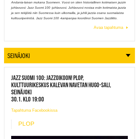
Andania-laivan mukana Suomeen. Vuosi on siten historiallinen kotimaisen jazzin
juhlavuosi: Jazz Suomi 100 -juhlavuosi. Juhlavuosi nostaa esiin kotimaista jazzia
ja sen tekijöitä niin Suomessa kuin ulkomailla, ja juhlii jazzia osana suomalaista
kulttuuriperintöä. Jazz Suomi 100 -kampanjaa koordinoi Suomen Jazzliitto.
Avaa tapahtuma
SEINÄJOKI
JAZZ SUOMI 100: JAZZOIKOON! PLOP,
KULTTUURIKESKUS KALEVAN NAVETAN HUGO-SALI,
SEINÄJOKI
30.1. KLO 19:00
Tapahtuma Facebookissa
PLOP