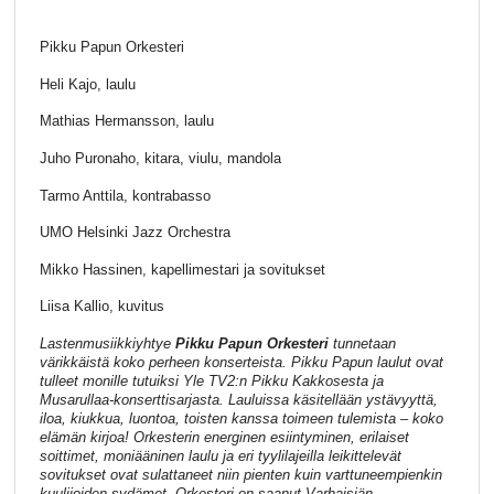
Pikku Papun Orkesteri
Heli Kajo, laulu
Mathias Hermansson, laulu
Juho Puronaho, kitara, viulu, mandola
Tarmo Anttila, kontrabasso
UMO Helsinki Jazz Orchestra
Mikko Hassinen, kapellimestari ja sovitukset
Liisa Kallio, kuvitus
Lastenmusiikkiyhtye
Pikku Papun Orkesteri
tunnetaan
värikkäistä koko perheen konserteista. Pikku Papun laulut ovat
tulleet monille tutuiksi Yle TV2:n Pikku Kakkosesta ja
Musarullaa-konserttisarjasta. Lauluissa käsitellään ystävyyttä,
iloa, kiukkua, luontoa, toisten kanssa toimeen tulemista – koko
elämän kirjoa! Orkesterin energinen esiintyminen, erilaiset
soittimet, moniääninen laulu ja eri tyylilajeilla leikittelevät
sovitukset ovat sulattaneet niin pienten kuin varttuneempienkin
kuulijoiden sydämet. Orkesteri on saanut Varhaisiän