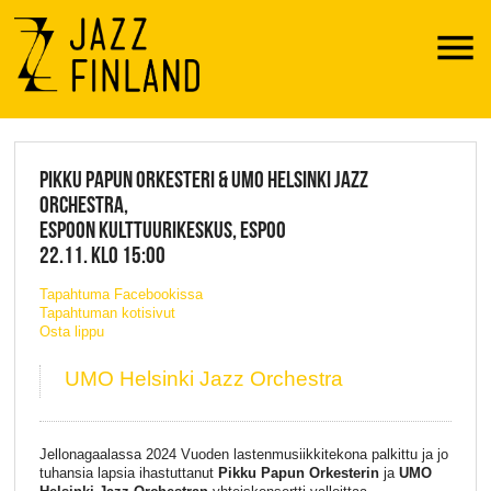
Menu
JAZZ FINLAND LIVE
PIKKU PAPUN ORKESTERI & UMO HELSINKI JAZZ
ORCHESTRA,
ESPOON KULTTUURIKESKUS, ESPOO
22.11. KLO 15:00
Tapahtuma Facebookissa
Tapahtuman kotisivut
Osta lippu
UMO Helsinki Jazz Orchestra
Jellonagaalassa 2024 Vuoden lastenmusiikkitekona palkittu ja jo
tuhansia lapsia ihastuttanut
Pikku Papun Orkesterin
ja
UMO