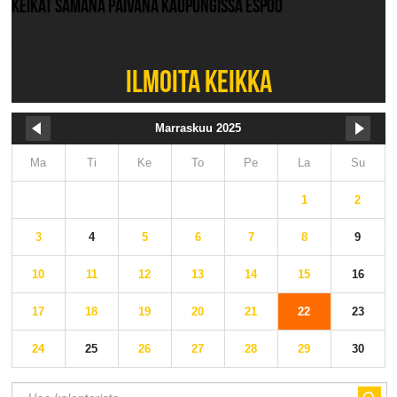
KEIKAT SAMANA PÄIVÄNÄ KAUPUNGISSA ESPOO
Ei muita keikkoja.
ILMOITA KEIKKA
Marraskuu 2025
Ma
Ti
Ke
To
Pe
La
Su
1
2
3
4
5
6
7
8
9
10
11
12
13
14
15
16
17
18
19
20
21
22
23
24
25
26
27
28
29
30