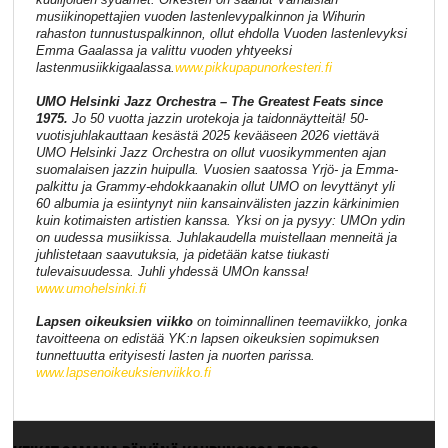
musiikinopettajien vuoden lastenlevypalkinnon ja Wihurin
rahaston tunnustuspalkinnon, ollut ehdolla Vuoden lastenlevyksi
Emma Gaalassa ja valittu vuoden yhtyeeksi
lastenmusiikkigaalassa.
www.pikkupapunorkesteri.fi
UMO Helsinki Jazz Orchestra – The Greatest Feats since
1975.
Jo 50 vuotta jazzin urotekoja ja taidonnäytteitä! 50-
vuotisjuhlakauttaan kesästä 2025 kevääseen 2026 viettävä
UMO Helsinki Jazz Orchestra on ollut vuosikymmenten ajan
suomalaisen jazzin huipulla. Vuosien saatossa Yrjö- ja Emma-
palkittu ja Grammy-ehdokkaanakin ollut UMO on levyttänyt yli
60 albumia ja esiintynyt niin kansainvälisten jazzin kärkinimien
kuin kotimaisten artistien kanssa. Yksi on ja pysyy: UMOn ydin
on uudessa musiikissa. Juhlakaudella muistellaan menneitä ja
juhlistetaan saavutuksia, ja pidetään katse tiukasti
tulevaisuudessa. Juhli yhdessä UMOn kanssa!
www.umohelsinki.fi
Lapsen oikeuksien viikko
on toiminnallinen teemaviikko, jonka
tavoitteena on edistää YK:n lapsen oikeuksien sopimuksen
tunnettuutta erityisesti lasten ja nuorten parissa.
www.lapsenoikeuksienviikko.fi