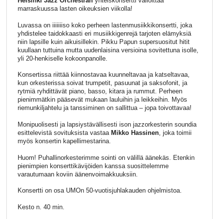
Helsinki Jazz Orchestran
yhteiskonsertti valloittaa
marraskuussa lasten oikeuksien viikolla!
Luvassa on iiiiiiiso koko perheen lastenmusiikkikonsertti, joka
yhdistelee taidokkaasti eri musiikkigenrejä tarjoten elämyksiä
niin lapsille kuin aikuisillekin. Pikku Papun supersuositut hitit
kuullaan tuttuina mutta uudenlaisina versioina sovitettuna isolle,
yli 20-henkiselle kokoonpanolle.
Konsertissa riittää kiinnostavaa kuunneltavaa ja katseltavaa,
kun orkesterissa soivat trumpetit, pasuunat ja saksofonit, ja
rytmiä ryhdittävät piano, basso, kitara ja rummut. Perheen
pienimmätkin pääsevät mukaan lauluihin ja leikkeihin. Myös
riemunkiljahtelu ja tanssiminen on sallittua – jopa toivottavaa!
Monipuolisesti ja lapsiystävällisesti ison jazzorkesterin soundia
esittelevistä sovituksista vastaa
Mikko Hassinen
, joka toimii
myös konsertin kapellimestarina.
Huom! Puhallinorkesterimme sointi on välillä äänekäs. Etenkin
pienimpien konserttikävijöiden kanssa suosittelemme
varautumaan koviin äänenvoimakkuuksiin.
Konsertti on osa UMOn 50-vuotisjuhlakauden ohjelmistoa.
Kesto n. 40 min.