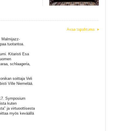
Avaa tapahtuma
. Malmijazz-
mpaa tuotantoa.
mi. Kitaristi Esa
Suomen
taraa, schlaageria,
nikan soittaja Veli
bisti Ville Niemelää.
2017. Symposium
ista kuten
" ja virtuoottisesta
ittaa myös keväällä