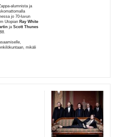
appa-alumnista ja
uskomattomalla
omessa jo 70-luvun
rom Utopian
Ray White
rtin
ja
Scott Thunes
88.
iusaamiselle,
enkilökuntaan, mikäli