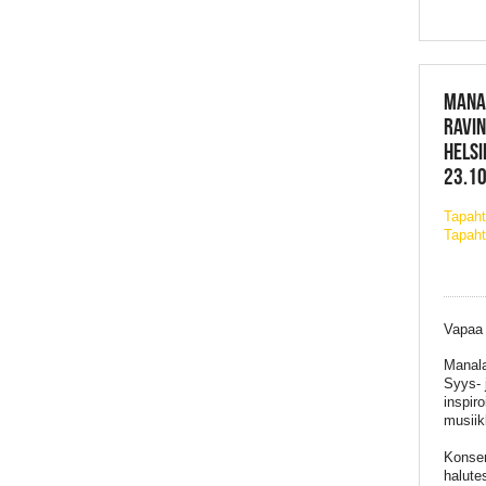
MANA
RAVI
HELSI
23.10
Tapah
Tapaht
Vapaa
Manala
Syys- 
inspir
musiik
Konser
halutes