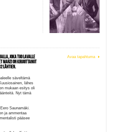
MALLA, JOKA TUO LAVALLE
Avaa tapahtuma
T MARZI ON KIRJOITTANUT
2 LÄHTIEN.
paleelle säveltämä
 Kuusiosainen, lähes
ien mukaan esitys oli
äänteitä. Nyt tämä
ti Eero Saunamäki.
rten ja ammentaa
mentalisti pääsee