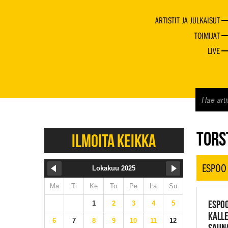
ARTISTIT JA JULKAISUT
TOIMIJAT
LIVE
JAZZ 
TORST
ILMOITA KEIKKA
ESPOO
Lokakuu 2025
Ma
Ti
Ke
To
Pe
La
Su
ESPOO
1
2
3
4
5
KALLE
6
7
8
9
10
11
12
SAUN