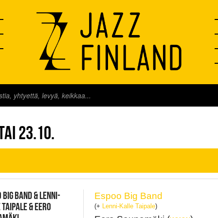
FINLAND LIVE
AI 23.10.
 BIG BAND & LENNI-
Espoo Big Band
 TAIPALE & EERO
(+
Lenni-Kalle Taipale
)
AMÄKI,