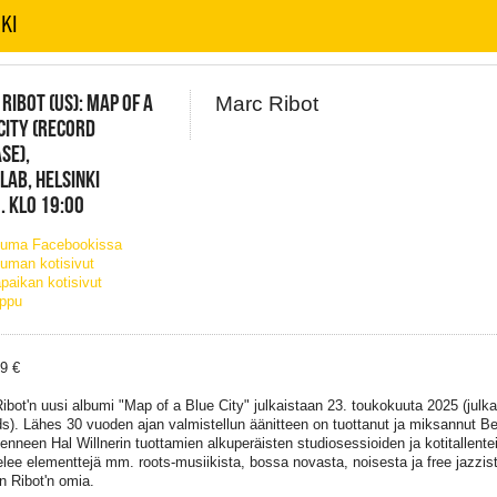
KI
RIBOT (US): MAP OF A
Marc Ribot
CITY (RECORD
SE),
ELAB, HELSINKI
. KLO 19:00
tuma Facebookissa
uman kotisivut
paikan kotisivut
ippu
49 €
ibot'n uusi albumi "Map of a Blue City" julkaistaan 23. toukokuuta 2025 (julk
s). Lähes 30 vuoden ajan valmistellun äänitteen on tuottanut ja miksannut B
nneen Hal Willnerin tuottamien alkuperäisten studiosessioiden ja kotitallente
elee elementtejä mm. roots-musiikista, bossa novasta, noisesta ja free jazzist
n Ribot'n omia.