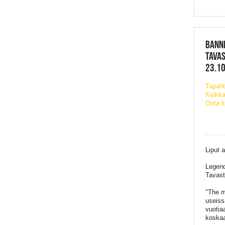
BANNE
TAVAS
23.10
Tapah
Keikka
Osta l
Liput a
Legen
Tavast
"The m
useiss
vuotia
koska