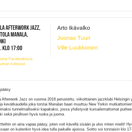
LA AFTERWORK JAZZ,
Arto Ikävalko
NTOLA MANALA,
Joonas Tuuri
NKI
. KLO 17:00
Ville Luukkonen
tuma Facebookissa
uman kotisivut
 pääsy
 Afterwork Jazz on vuonna 2018 perustettu, viikoittainen jazzklubi Helsingin
ja kevätkaudella joka torstai Manalan baari muuttuu New Yorkin mutkattomien
oimaksi tunnelmalliseksi kapakaksi, jossa yhdistyvät kursailemattomat puittee
ki sekä pirullisen hyvä ruoka ja juoma.
tteihin on aina vapaa pääsy, joten voit kävellä sisään ja ulos miten mielit! 
saan on kuitenkin hyvä idea tulla paikalle ajoissa. Soitto soi torstaisin klo 17-