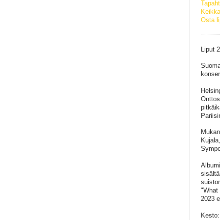
Tapaht
Keikka
Osta l
Liput 
Suomal
konser
Helsin
Onttos
pitkäi
Pariis
Mukana
Kujala
Sympos
Albumi
sisält
suisto
"What 
2023 e
Kesto: