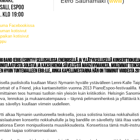
Eero Saunamäki (
www
)
SALI, ESPOO
. KLO 19:00
tuma Facebookissa
uman kotisivut
paikan kotisivut
ippu
IG BAND (EBB) ESIINTYY SELLOSALISSA ENERGISELLÄ JA YLLÄTYKSELLISELLÄ KONSERTTIOHJEL
INUTLAATUISTA SOLISTIA JA KAKSI HIENOA SÄVELLYSTÄ MARZI NYMANILTA. MOLEMMAT TEOKSE
EN HYVIN TUNTEMALLEEN EBB:LLE, JONKA KAPELLIMESTARINA HÄN ON TOIMINUT VUODESTA 201
toisella puoliskolla kuullaan Marzi Nymanin hyvälle ystävälleen Lenni-Kalle Tai
ortrait of a Friend, joka kantaesitettiin vuonna 2013 PianoEspoo-festivaalilla.
 mittainen teos hurmasi tuolloin niin yleisön kuin kriitikotkin. Helsingin Sanom
eleva, lennokas ja mukaansatempaava – täynnä pelimannihenkeä ja yllättäviä k
as sävellys kuullaan viimein uudelleen.
tti alkaa Nymanin uunituoreella teoksella, jossa solistina loistaa nokkahuilis
aislaatuinen konsertto nokkahuilulle ja big bandille on sävelletty tätä iltaa va
aationsa Eeron monipuolisesta muusikkoudesta. Konsertissa tämä multi-instru
lemään laajaa soitinarsenaaliaan.