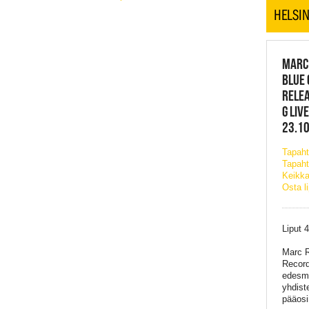
HELSIN
MARC 
BLUE 
RELEA
G LIV
23.10
Tapah
Tapaht
Keikka
Osta l
Liput 
Marc R
Record
edesme
yhdist
pääosi