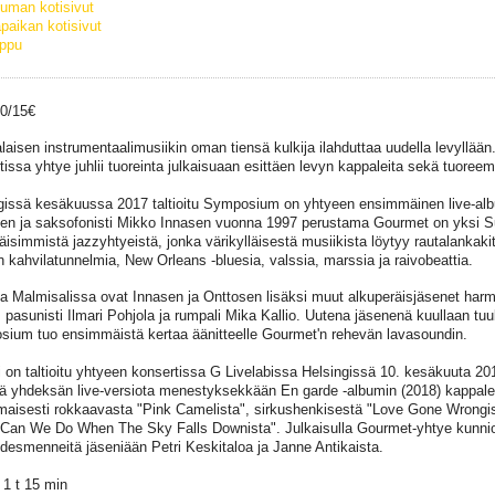
uman kotisivut
paikan kotisivut
ippu
20/15€
aisen instrumentaalimusiikin oman tiensä kulkija ilahduttaa uudella levyllään
tissa yhtye juhlii tuoreinta julkaisuaan esittäen levyn kappaleita sekä tuoree
gissä kesäkuussa 2017 taltioitu Symposium on yhtyeen ensimmäinen live-albu
en ja saksofonisti Mikko Innasen vuonna 1997 perustama Gourmet on yksi 
käisimmistä jazzyhtyeistä, jonka värikylläisestä musiikista löytyy rautalankaki
in kahvilatunnelmia, New Orleans -bluesia, valssia, marssia ja raivobeattia.
 Malmisalissa ovat Innasen ja Onttosen lisäksi muut alkuperäisjäsenet harmo
, pasunisti Ilmari Pohjola ja rumpali Mika Kallio. Uutena jäsenenä kuullaan tuu
ium tuo ensimmäistä kertaa äänitteelle Gourmet'n rehevän lavasoundin.
 on taltioitu yhtyeen konsertissa G Livelabissa Helsingissä 10. kesäkuuta 
ää yhdeksän live-versiota menestyksekkään En garde -albumin (2018) kappale
maisesti rokkaavasta "Pink Camelista", sirkushenkisestä "Love Gone Wrongista
Can We Do When The Sky Falls Downista". Julkaisulla Gourmet-yhtye kunnio
desmenneitä jäseniään Petri Keskitaloa ja Janne Antikaista.
 1 t 15 min