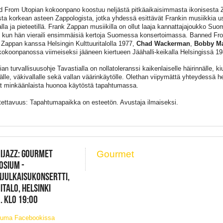
 From Utopian kokoonpano koostuu neljästä pitkäaikaisimmasta ikonisesta Z
ta korkean asteen Zappologista, jotka yhdessä esittävät Frankin musiikkia 
alla ja pieteetillä. Frank Zappan musiikilla on ollut laaja kannattajajoukko Su
, kun hän vieraili ensimmäisiä kertoja Suomessa konsertoimassa. Banned F
li Zappan kanssa Helsingin Kulttuuritalolla 1977,
Chad Wackerman
,
Bobby Ma
 kokoonpanossa viimeiseksi jääneen kiertueen Jäähalli-keikalla Helsingissä 19
an turvallisuusohje Tavastialla on nollatoleranssi kaikenlaiselle häirinnälle, k
nälle, väkivallalle sekä vallan väärinkäytölle. Olethan viipymättä yhteydessä h
t minkäänlaista huonoa käytöstä tapahtumassa.
ettavuus: Tapahtumapaikka on esteetön. Avustaja ilmaiseksi.
IJAZZ: GOURMET
Gourmet
OSIUM -
JULKAISUKONSERTTI,
TALO, HELSINKI
. KLO 19:00
tuma Facebookissa