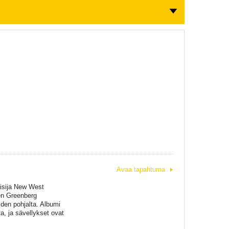
Avaa tapahtuma
aisija New West
en Greenberg
iden pohjalta. Albumi
a, ja sävellykset ovat