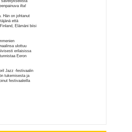
 sävellyksellistä
eenpainuva ilta!
. Hän on johtanut
täjänä että
Finland, Elämäni biisi
kymmenien
enaalinsa ulottuu
visesti erilaisissa
tunnistaa Eeron
il Jazz -festivaalin
ön tukemisesta ja
inut festivaaleilla