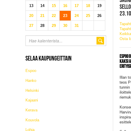
SELLO
13
14
15
16
17
18
19
23.10
20
21
22
23
24
25
26
Tapah
27
28
29
30
31
Tapaht
Keikka
Osta l
ESPOO B
SELAA KAUPUNGEITTAIN
KAKSI A
ERITYIS
Espoo
Illan 
Hanko
teos P
tunnin
Helsinki
iloitt
riemuk
Kajaani
Konser
Kerava
Harvin
inspir
Kouvola
esitte
Lohja