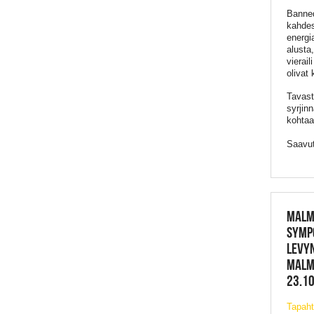
Banned
kahdes
energi
alusta
vierai
olivat
Tavasti
syrjin
kohtaa
Saavut
MALM
SYMP
LEVYN
MALMI
23.10
Tapah