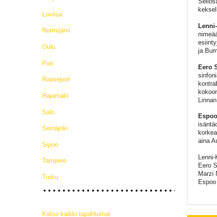
Sellos
keksel
Loviisa
Lenni-
Nurmijärvi
nimeää
esiint
Oulu
ja Bum
Pori
Eero 
sinfoni
Raasepori
kontra
kokoon
Rajamäki
Linnan
Salo
Espoo
isäntä
Seinäjoki
korkeat
aina A
Sipoo
Lenni-
Tampere
Eero S
Marzi 
Turku
Espoo
Katso kaikki tapahtumat