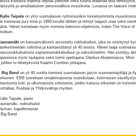
alissa kuultava ohjelma tarjoaa yleisölle sekä suurta draamaa että herkkyyttä,
iäisyyttä ja ainutlaatuisen persoonallisia muusikoita. Luvassa on taatusti miel
Kalle Taipale
on yksi suomalaisen rytmimusiikin tunnetuimmista muusikoista
n kantavaa jazz-trioa jo 1990-luvulta lähtien ja tehnyt laajasti uraa sekä sävel
yjänä. Hänet tunnetaan myös monista televisio-ohjelmista, kuten The Voice of 
tsibum.
Saunamäki
on kansainvälisesti arvostettu nokkahuilisti, joka on esiintynyt 
aorkestereiden solistina ja kantaesittänyt yli 40 teosta. Hänen laaja soitinars
bassonokkahuilusta sopraninonokkahuiluun ja saksofoneihin. Hän esiintyy aktii
panoissa myös laulajana sekä toimii opettajana Sibelius-Akatemiassa. Moni 
 juhlien tv-lähetyksistä Kaartin Combon johtajana.
 Big Band
on yli 40 vuotta toiminut suomalaisen jazzin suunnannäyttäjä ja Apr
orkesteri. EBB tunnetaan omaleimaisesta soundistaan, kotimaisen sävellysty
asoisista koti- ja ulkomaisista solisteista, joiden kanssa orkesteri on konserto
ustraliaa, Kuubaa ja Yhdysvaltoja myöten.
Kalle Taipale, piano
aunamäki, nokkahuilut
Nyman, kapellimestari
 Big Band