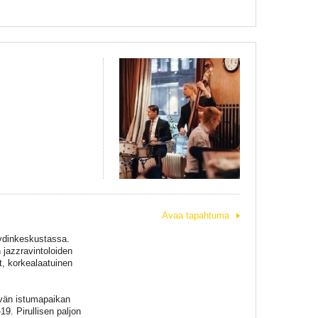
Avaa tapahtuma
 ydinkeskustassa.
 jazzravintoloiden
t, korkealaatuinen
Hyvän istumapaikan
19. Pirullisen paljon