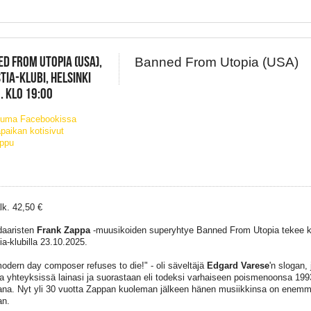
D FROM UTOPIA (USA),
Banned From Utopia (USA)
TIA-KLUBI, HELSINKI
. KLO 19:00
tuma Facebookissa
paikan kotisivut
ippu
lk. 42,50 €
daaristen
Frank Zappa
-muusikoiden superyhtye Banned From Utopia tekee k
ia-klubilla 23.10.2025.
odern day composer refuses to die!" - oli säveltäjä
Edgard Varese
'n slogan,
a yhteyksissä lainasi ja suorastaan eli todeksi varhaiseen poismenoonsa 1993
ana. Nyt yli 30 vuotta Zappan kuoleman jälkeen hänen musiikkinsa on enemm
an.