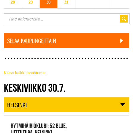
28
29
30
31
SELAA KAUPUNGEITTAIN
Katso kaikki tapahtumat
JAZZ FINLAND LIVE
KESKIVIIKKO 30.7.
HELSINKI
RYTMIHÄIRIÖKLUBI: 52 BLUE,
JUTTUTUPA, HELSINKI