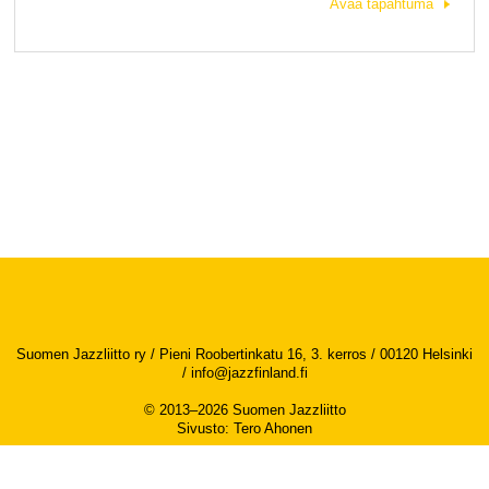
Avaa tapahtuma
Suomen Jazzliitto ry / Pieni Roobertinkatu 16, 3. kerros / 00120 Helsinki
/
info@jazzfinland.fi
© 2013–2026 Suomen Jazzliitto
Sivusto
:
Tero Ahonen
Saavutettavuusseloste