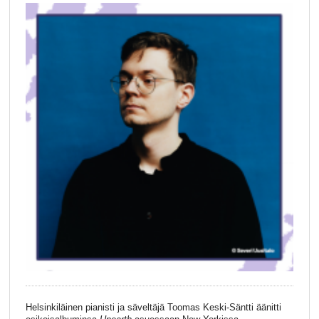
Helsinkiläinen pianisti ja säveltäjä Toomas Keski-Säntti äänitti