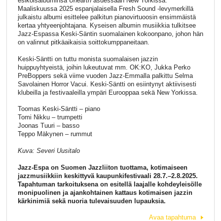
esikoisalbuminsa
Unearth
asuessaan New Yorkissa.
Maaliskuussa 2025 espanjalaisella Fresh Sound -levymerkillä
julkaistu albumi esittelee palkitun pianovirtuoosin ensimmäistä
kertaa yhtyeenjohtajana. Kyseisen albumin musiikkia tulkitsee
Jazz-Espassa Keski-Säntin suomalainen kokoonpano, johon hän
on valinnut pitkäaikaisia soittokumppaneitaan.
Keski-Säntti on tuttu monista suomalaisen jazzin
huippuyhtyeistä, joihin lukeutuvat mm. OK:KO, Jukka Perko
PreBoppers sekä viime vuoden Jazz-Emmalla palkittu Selma
Savolainen Horror Vacui. Keski-Säntti on esiintynyt aktiivisesti
klubeilla ja festivaaleilla ympäri Eurooppaa sekä New Yorkissa.
Toomas Keski-Säntti – piano
Tomi Nikku – trumpetti
Joonas Tuuri – basso
Teppo Mäkynen – rummut
Kuva: Severi Uusitalo
Jazz-Espa on Suomen Jazzliiton tuottama, kotimaiseen
jazzmusiikkiin keskittyvä kaupunkifestivaali 28.7.–2.8.2025.
Tapahtuman tarkoituksena on esitellä laajalle kohdeyleisölle
monipuolinen ja ajankohtainen kattaus kotimaisen jazzin
kärkinimiä sekä nuoria tulevaisuuden lupauksia.
Avaa tapahtuma