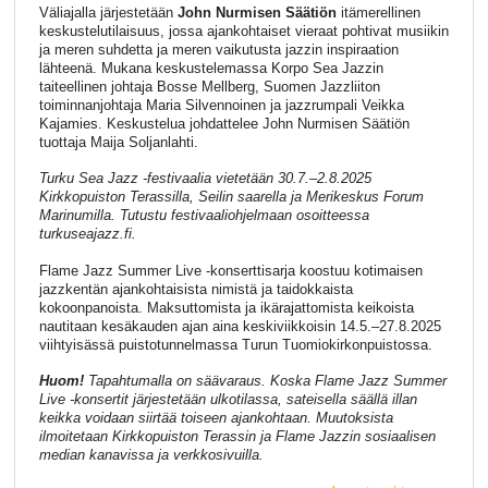
Väliajalla järjestetään
John Nurmisen Säätiön
itämerellinen
keskustelutilaisuus, jossa ajankohtaiset vieraat pohtivat musiikin
ja meren suhdetta ja meren vaikutusta jazzin inspiraation
lähteenä. Mukana keskustelemassa Korpo Sea Jazzin
taiteellinen johtaja Bosse Mellberg, Suomen Jazzliiton
toiminnanjohtaja Maria Silvennoinen ja jazzrumpali Veikka
Kajamies. Keskustelua johdattelee John Nurmisen Säätiön
tuottaja Maija Soljanlahti.
Turku Sea Jazz -festivaalia vietetään 30.7.–2.8.2025
Kirkkopuiston Terassilla, Seilin saarella ja Merikeskus Forum
Marinumilla. Tutustu festivaaliohjelmaan osoitteessa
turkuseajazz.fi.
Flame Jazz Summer Live -konserttisarja koostuu kotimaisen
jazzkentän ajankohtaisista nimistä ja taidokkaista
kokoonpanoista. Maksuttomista ja ikärajattomista keikoista
nautitaan kesäkauden ajan aina keskiviikkoisin 14.5.–27.8.2025
viihtyisässä puistotunnelmassa Turun Tuomiokirkonpuistossa.
Huom!
Tapahtumalla on säävaraus. Koska Flame Jazz Summer
Live -konsertit järjestetään ulkotilassa, sateisella säällä illan
keikka voidaan siirtää toiseen ajankohtaan. Muutoksista
ilmoitetaan Kirkkopuiston Terassin ja Flame Jazzin sosiaalisen
median kanavissa ja verkkosivuilla.