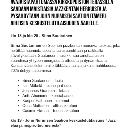
AVAJAISTAPAHTUMASSA KIRKKOPUISTON TERASSILLA
SAADAAN MAISTIAISIA JAZZKENTÄN HERKUISTA JA
PYSÄHDYTÄÄN
JOHN NURMISEN SÄÄTIÖN
ITÄMERI-
AIHEISEN KESKUSTELUTILAISUUDEN ÄÄRELLE.
klo 18 ja klo 20 - Siina Suutarinen
Siina Suutarinen
on Suomen jazzkentän nouseva tulokas, joka
herättää huomiota upealla laulusoundillaan ja raikkailla
sävellyksillään. Suutarisen musiikki saa ainutlaatuisen
soundinsa yhtyeen energisestä otteesta ja dynamiikasta.
Kansainvälisellekin uralle tähtäävä laulaja julkaisi huhtikuussa
2025 debyyttialbuminsa.
Siina Suutarinen – laulu
Ilari Mäkelä – piano ja rhodes
Johannes Granroth – kitara
Antti Ahoniemi – kontrabasso
Kasper Halttunen – rummut
Oona Mattsson – alttosaksofoni
Casimir Ekman – tenorisaksofoni
klo 19 - John Nurmisen Säätiön keskustelutilaisuus “Jazz
elää ja inspiroituu merestä”