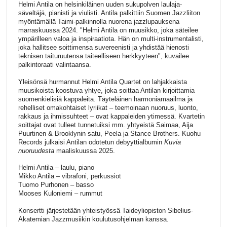
Helmi Antila on helsinkiläinen uuden sukupolven laulaja-
säveltäjä, pianisti ja viulisti. Antila palkittiin Suomen Jazzliiton
myöntämällä Taimi-palkinnolla nuorena jazzlupauksena
marraskuussa 2024. "Helmi Antila on muusikko, joka säteilee
ympärilleen valoa ja inspiraatiota. Hän on multi-instrumentalisti,
joka hallitsee soittimensa suvereenisti ja yhdistää hienosti
teknisen taituruutensa taiteelliseen herkkyyteen", kuvailee
palkintoraati valintaansa.
Yleisönsä hurmannut Helmi Antila Quartet on lahjakkaista
muusikoista koostuva yhtye, joka soittaa Antilan kirjoittamia
suomenkielisiä kappaleita. Täyteläinen harmoniamaailma ja
rehelliset omakohtaiset lyriikat – teemoinaan nuoruus, luonto,
rakkaus ja ihmissuhteet – ovat kappaleiden ytimessä. Kvartetin
soittajat ovat tulleet tunnetuiksi mm. yhtyeistä Saimaa, Aija
Puurtinen & Brooklynin satu, Peela ja Stance Brothers. Kuohu
Records julkaisi Antilan odotetun debyyttialbumin
Kuvia
nuoruudesta
maaliskuussa 2025.
Helmi Antila – laulu, piano
Mikko Antila – vibrafoni, perkussiot
Tuomo Purhonen – basso
Mooses Kuloniemi – rummut
Konsertti järjestetään yhteistyössä Taideyliopiston Sibelius-
Akatemian Jazzmusiikin koulutusohjelman kanssa.