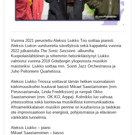
Vuonna 2021 perustettu Aleksis Liukko Trio soittaa pianisti
Aleksis Liukon uunituoreita sävellyksiä sekä kappaleita vuonna
2022 julkaistulta
The Sonic Sessions
-albumilta.
Kuopiolaislähtöinen ja sittemmin helsinkiläistynyt Liukko
valmistui vuonna 2019 Göteborgin yliopistosta musiikin
maisteriksi. Liukko soittaa mm. Sointi Jazz Orchestrassa ja
Juho Peltoniemi Quartetissa.
Aleksis Liukko Triossa soittavat tämän hetken suomalaisiin
kärkimuusikoihin kuuluvat basisti Mikael Saastamoinen (mm.
Perussastamala, Linda Fredriksson) ja rumpali Okko
Saastamoinen (mm. OK:KO, Arppa). Kolmikko luo vahvaa
yhteissoittoa sekä luontevaa musiikillista kommunikaatiota.
Afroamerikkalaisen musiikin perinne on kuultavissa ja taidokas
ote improvisaatioon luo energisiä, pohjoismaisia ja eläväisen
värikkäitä tunnelmia.
Aleksis Liukko – piano
Mikael Saastamoinen – basso