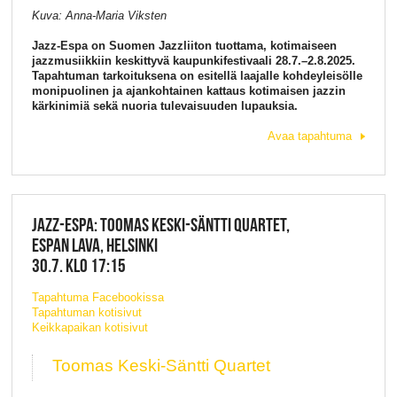
Kuva: Anna-Maria Viksten
Jazz-Espa on Suomen Jazzliiton tuottama, kotimaiseen
jazzmusiikkiin keskittyvä kaupunkifestivaali 28.7.–2.8.2025.
Tapahtuman tarkoituksena on esitellä laajalle kohdeyleisölle
monipuolinen ja ajankohtainen kattaus kotimaisen jazzin
kärkinimiä sekä nuoria tulevaisuuden lupauksia.
Avaa tapahtuma
JAZZ-ESPA: TOOMAS KESKI-SÄNTTI QUARTET,
ESPAN LAVA, HELSINKI
30.7. KLO 17:15
Tapahtuma Facebookissa
Tapahtuman kotisivut
Keikkapaikan kotisivut
Toomas Keski-Säntti Quartet