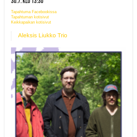
30.7. KLO 13:30
Tapahtuma Facebookissa
Tapahtuman kotisivut
Keikkapaikan kotisivut
Aleksis Liukko Trio