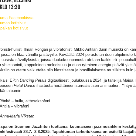
 KLO 13:30
tuma Facebookissa
uman kotisivut
paikan kotisivut
onisti-huilisti Ilmari Röngän ja vibrafonisti Mikko Antilan duon musiikki on kam
, jossa on tilaa väreille ja sävyille. Keväällä 2024 perustetun duon ohjelmisto
n uusista sävellyksistä, joissa duokokoonpanosta otetaan kaikki irti: puupuhalt
 yhteissointi, kappaleiden melodisuus ja duon rytminen energia pitävät yleis
ksiin on otettu vaikutteita niin klassisesta ja brasilialaisesta musiikista kuin 
lkaisi EP:n
Dancing Petals
digitaalisesti joulukuussa 2024, ja taiteilija Maisa
leeseen
Petal Dance
ihastusta herättäneen surrealistisen animaation. Yhtye ä
tkän albumin.
 Rönkä – huilu, alttosaksofoni
Antila – vibrafoni
Anna-Maria Viksten
spa on Suomen Jazzliiton tuottama, kotimaiseen jazzmusiikkiin keskitt
kifestivaali 28.7.–2.8.2025. Tapahtuman tarkoituksena on esitellä laajall