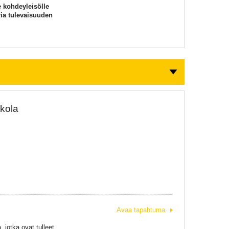
e kohdeyleisölle
ria tulevaisuuden
skola
Avaa tapahtuma
 jotka ovat tulleet