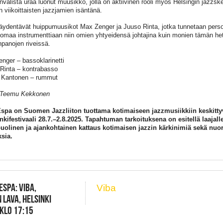
nvälistä uraa luonut muusikko, jolla on aktiivinen rooli myös Helsingin jazzs
viikoittaisten jazzjamien isäntänä.
täydentävät huippumuusikot Max Zenger ja Juuso Rinta, jotka tunnetaan pers
a omaa instrumenttiaan niin omien yhtyeidensä johtajina kuin monien tämän 
panojen riveissä.
nger – bassoklarinetti
Rinta – kontrabasso
 Kantonen – rummut
 Teemu Kekkonen
spa on Suomen Jazzliiton tuottama kotimaiseen jazzmusiikkiin keskitty
kifestivaali 28.7.–2.8.2025. Tapahtuman tarkoituksena on esitellä laajall
olinen ja ajankohtainen kattaus kotimaisen jazzin kärkinimiä sekä nuo
sia.
ESPA: VIBA,
Viba
 LAVA, HELSINKI
 KLO 17:15