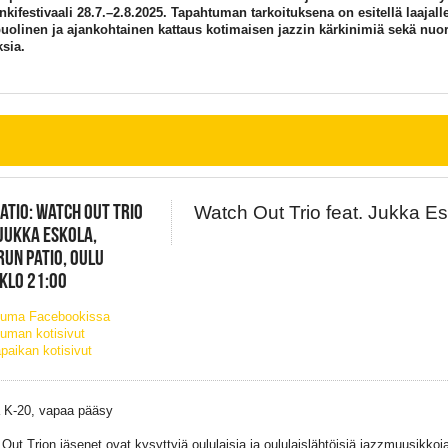
kifestivaali 28.7.–2.8.2025. Tapahtuman tarkoituksena on esitellä laajall
olinen ja ajankohtainen kattaus kotimaisen jazzin kärkinimiä sekä nuo
sia.
ATIO: WATCH OUT TRIO
Watch Out Trio feat. Jukka E
 JUKKA ESKOLA,
UN PATIO, OULU
 KLO 21:00
tuma Facebookissa
uman kotisivut
paikan kotisivut
a K-20, vapaa pääsy
Out Trion jäsenet ovat kysyttyjä oululaisia ja oululaislähtöisiä jazzmuusikkoja,