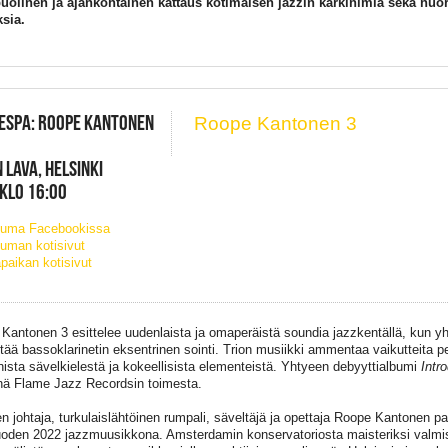
olinen ja ajankohtainen kattaus kotimaisen jazzin kärkinimiä sekä nuo
sia.
ESPA: ROOPE KANTONEN
Roope Kantonen 3
 LAVA, HELSINKI
 KLO 16:00
tuma Facebookissa
uman kotisivut
paikan kotisivut
Kantonen 3 esittelee uudenlaista ja omaperäistä soundia jazzkentällä, kun 
tää bassoklarinetin eksentrinen sointi. Trion musiikki ammentaa vaikutteita per
ista sävelkielestä ja kokeellisista elementeistä. Yhtyeen debyyttialbumi
Intr
ä Flame Jazz Recordsin toimesta.
 johtaja, turkulaislähtöinen rumpali, säveltäjä ja opettaja Roope Kantonen p
uoden 2022 jazzmuusikkona. Amsterdamin konservatoriosta maisteriksi valmi