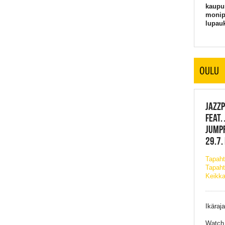
kaupun
monipu
lupauk
OULU
JAZZP
FEAT.
JUMPR
29.7.
Tapah
Tapaht
Keikka
Ikäraj
Watch 