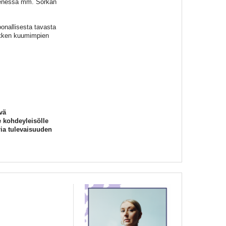
kenessä mm. Sörkan
oonallisesta tavasta
hetken kuumimpien
vä
e kohdeyleisölle
ria tulevaisuuden