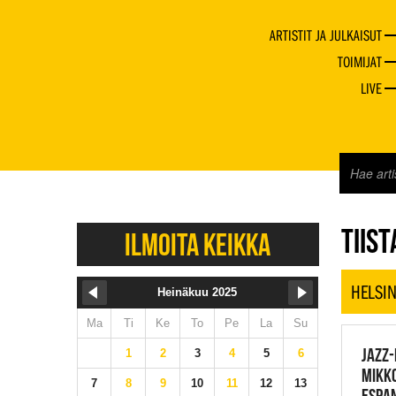
ARTISTIT JA JULKAISUT
TOIMIJAT
LIVE
JAZZ 
TIIST
ILMOITA KEIKKA
HELSIN
Heinäkuu 2025
Ma
Ti
Ke
To
Pe
La
Su
JAZZ-
1
2
3
4
5
6
MIKKO
7
8
9
10
11
12
13
ESPAN