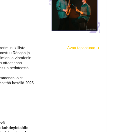
arimusiikillista
Avaa tapahtuma
 koostuu Röngän ja
imien ja vibrafonin
ön otteessaan.
jazzin perinteestä.
 Immonen loihti
änittää kesällä 2025
yvä
e kohdeyleisölle