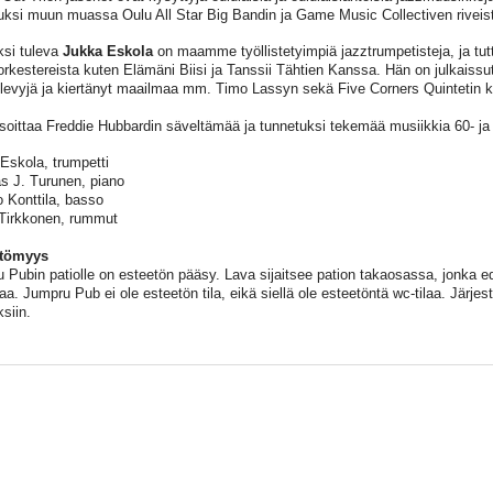
uksi muun muassa Oulu All Star Big Bandin ja Game Music Collectiven riveis
iksi tuleva
Jukka Eskola
on maamme työllistetyimpiä jazztrumpetisteja, ja tut
orkestereista kuten Elämäni Biisi ja Tanssii Tähtien Kanssa. Hän on julkaissu
 levyjä ja kiertänyt maailmaa mm. Timo Lassyn sekä Five Corners Quintetin 
soittaa Freddie Hubbardin säveltämää ja tunnetuksi tekemää musiikkia 60- ja 7
Eskola, trumpetti
 J. Turunen, piano
 Konttila, basso
Tirkkonen, rummut
ttömyys
 Pubin patiolle on esteetön pääsy. Lava sijaitsee pation takaosassa, jonka ed
laa. Jumpru Pub ei ole esteetön tila, eikä siellä ole esteetöntä wc-tilaa. Järjes
siin.