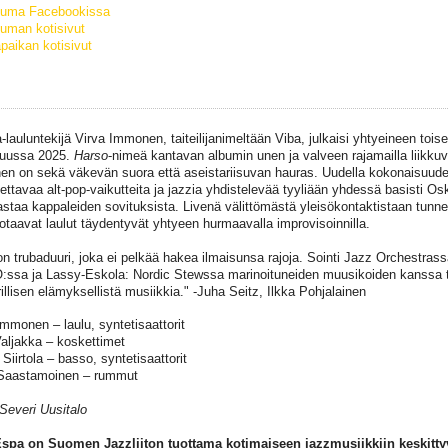
tuma Facebookissa
uman kotisivut
paikan kotisivut
a-lauluntekijä Virva Immonen, taiteilijanimeltään Viba, julkaisi yhtyeineen tois
kuussa 2025.
Harso
-nimeä kantavan albumin unen ja valveen rajamailla liikku
n on sekä väkevän suora että aseistariisuvan hauras. Uudella kokonaisuude
tettavaa alt-pop-vaikutteita ja jazzia yhdistelevää tyyliään yhdessä basisti Osk
astaa kappaleiden sovituksista. Livenä välittömästä yleisökontaktistaan tunn
otaavat laulut täydentyvät yhtyeen hurmaavalla improvisoinnilla.
on trubaduuri, joka ei pelkää hakea ilmaisunsa rajoja. Sointi Jazz Orchestras
ssa ja Lassy-Eskola: Nordic Stewssa marinoituneiden muusikoiden kanssa tai
illisen elämyksellistä musiikkia." -Juha Seitz, Ilkka Pohjalainen
Immonen – laulu, syntetisaattorit
aljakka – koskettimet
 Siirtola – basso, syntetisaattorit
Saastamoinen – rummut
Severi Uusitalo
spa on Suomen Jazzliiton tuottama kotimaiseen jazzmusiikkiin keskitty