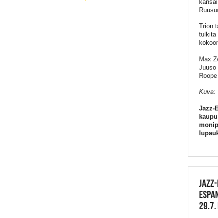
kansai
Ruusun 
Trion 
tulkit
kokoon
Max Ze
Juuso 
Roope
Kuva:
Jazz-E
kaupun
monipu
lupauk
JAZZ-
ESPAN
29.7.