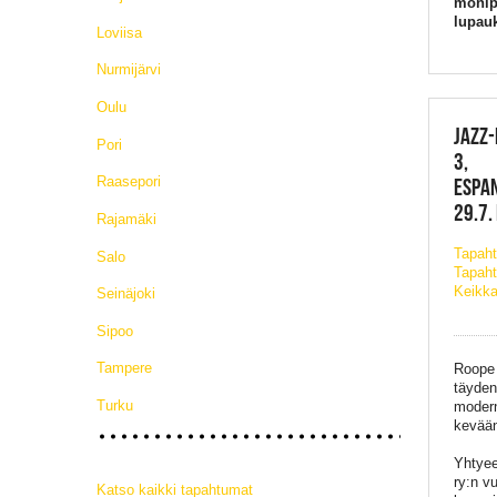
monipu
lupauk
Loviisa
Nurmijärvi
Oulu
JAZZ-
Pori
3,
Raasepori
ESPAN
29.7.
Rajamäki
Tapah
Salo
Tapaht
Keikka
Seinäjoki
Sipoo
Tampere
Roope 
täyden
Turku
modern
kevään
Yhtyeen
ry:n v
Katso kaikki tapahtumat