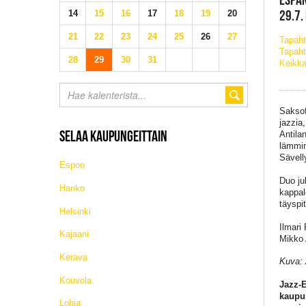
29.7.
14
15
16
17
18
19
20
21
22
23
24
25
26
27
Tapah
Tapaht
28
29
30
31
Keikka
Saksof
jazzia
SELAA KAUPUNGEITTAIN
Antila
lämmin
Sävelly
Espoo
Duo ju
Hanko
kappa
täyspi
Helsinki
Ilmari
Kajaani
Mikko 
Kerava
Kuva: 
Kouvola
Jazz-E
kaupun
Lohja