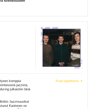
ria tulevaisuuden
yhtyeen komppia
Avaa tapahtuma
inteisestä jazzista,
oducing
julkaistiin tänä
alkittiin Jazzmuusikot
stunut Kantonen on