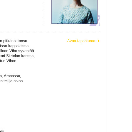
en pitkäsoittonsa
Avaa tapahtuma
vissa kappaleissa
llaan Viba syventää
ari Siirtolan kanssa,
etun Viban
sa, Arppassa,
teilija nivoo
vä