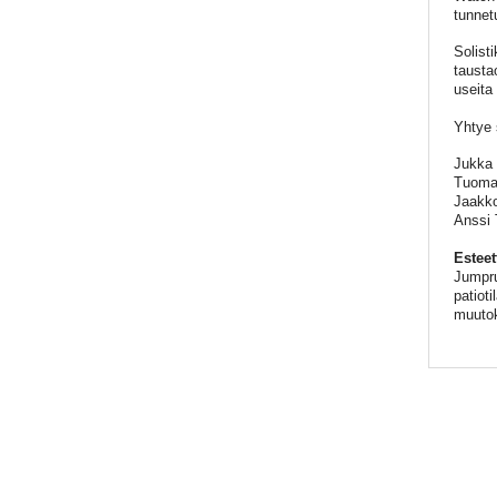
tunnet
Solist
tausta
useita
Yhtye 
Jukka 
Tuomas
Jaakko
Anssi 
Estee
Jumpru
patioti
muutok