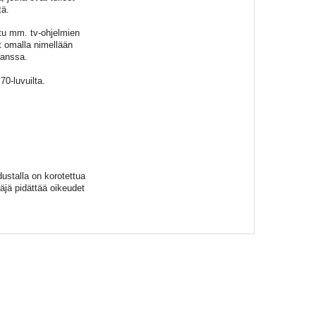
tä.
tu mm. tv-ohjelmien
t omalla nimellään
kanssa.
0-luvuilta.
ustalla on korotettua
täjä pidättää oikeudet