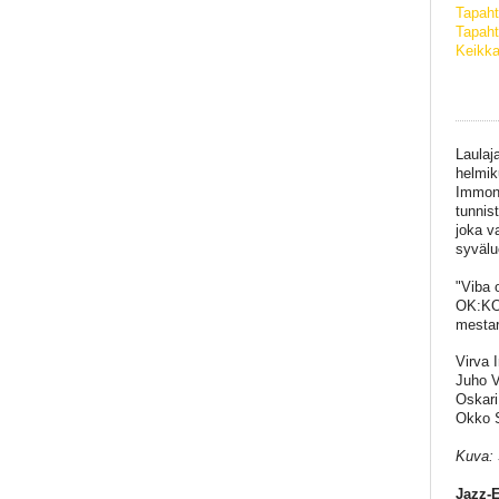
Tapah
Tapaht
Keikka
Laulaj
helmi
Immone
tunnis
joka v
syvälu
"Viba 
OK:KO:
mestar
Virva 
Juho V
Oskari
Okko 
Kuva: 
Jazz-E