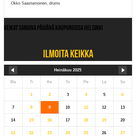
Okko Saastamoinen, drums
KEIKAT SAMANA PÄIVÄNÄ KAUPUNGISSA HELSINKI
Ei muita keikkoja.
ILMOITA KEIKKA
Heinäkuu 2025
Ma
Ti
Ke
To
Pe
La
Su
1
2
3
4
5
6
7
8
9
10
11
12
13
14
15
16
17
18
19
20
21
22
23
24
25
26
27