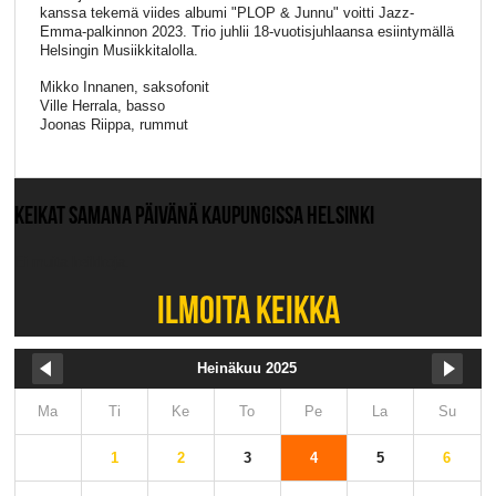
kanssa tekemä viides albumi "PLOP & Junnu" voitti Jazz-
Emma-palkinnon 2023. Trio juhlii 18-vuotisjuhlaansa esiintymällä
Helsingin Musiikkitalolla.
Mikko Innanen, saksofonit
Ville Herrala, basso
Joonas Riippa, rummut
KEIKAT SAMANA PÄIVÄNÄ KAUPUNGISSA HELSINKI
Ei muita keikkoja.
ILMOITA KEIKKA
Heinäkuu 2025
Ma
Ti
Ke
To
Pe
La
Su
1
2
3
4
5
6