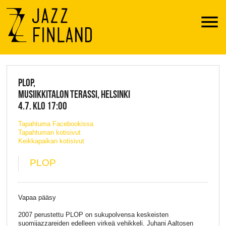
Menu
JAZZ FINLAND LIVE
PLOP,
MUSIIKKITALON TERASSI, HELSINKI
4.7. KLO 17:00
Tapahtuma Facebookissa
Tapahtuman kotisivut
Keikkapaikan kotisivut
PLOP
Vapaa pääsy
2007 perustettu PLOP on sukupolvensa keskeisten
suomijazzareiden edelleen virkeä vehikkeli. Juhani Aaltosen