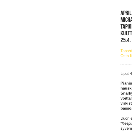
APRIL
MICHA
TAPIO
KULTT
25.4.
Tapaht
Osta l
Liput 
Pianis
hauska
Snark
voitta
virkis
basso
Duon 
“
Keepi
syvemm