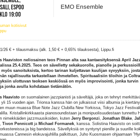
SALI, ESPOO
EMO Ensemble
 KLO 19:00
uman kotisivut
ippu
31/26 € + tilausmaksu (alk. 1,50 € + 0,65% tilauksesta), Lippu.fi
 Haaviston neliosainen teos Pinnan alta saa kantaesityksensä April Jazz 
alissa 25.4.2025. Teos on sävelletty sekakuorolle, pianolle ja perkussioil
 myös sanoituksista, kertoo tarinan kuljettavan kuulijan syvyyksiin, jos
män rajallisuutta tarkastellaan ihmetellen. Spirituaalisiin tiloihin ja Coltr
yksiin ulottuvan teoksen keskiössä on myös improvisointi, jonka turvin
 ja jonka avulla kohdataan tietämätön.
s Haavisto
on suomalainen jazzpianisti ja säveltäjä, joka on tehnyt merkittä
o yli 15 vuoden ajan. Trionsa kanssa hän on julkaissut viisi albumia ja kiertäny
yen muun muassa Blue Note Jazz Clubilla New Yorkissa, Tokyo Jazz Festival
alilla. Kristallinkirkkaasta pianosoundistaan ​​ja monipuolisuudestaan tunnettu 
n nimekkäiden jazzmuusikoiden, kuten
Jerry Bergonzi
,
Jonathan Blake
,
Ja
,
Tivon Pennicott
ja
Michael Formanek
, kanssa. Solistina Haavisto on soit
orkestereissa ja big bandeissa. Sävellyksiä on syntynyt pienille ja suurille k
uassa Cannesin elokuvajuhlilla palkittuun, Juho Kuosmasen ohjaamaan ”Hym
aan.