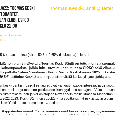
 JAZZ: TOOMAS KESKI-
Toomas Keski-Säntti Quartet
I QUARTET,
LAN KLUBI, ESPOO
 KLO 22:00
uman kotisivut
ippu
15 € + tilausmaksu (alk. 1,50 € + 0,65% tilauksesta), Lippu.fi
kiläinen pianisti-säveltäjä Toomas Keski-Säntti on tuttu monista suomal
ukokoonpanoista, joihin lukeutuvat muiden muassa OK:KO sekä viime v
a palkittu Selma Savolainen Horror Vacui.
Maaliskuussa 2025 julkaista
ARTH”
esittelee Keski-Säntin nyt ensimmäistä kertaa yhtyeenjohtajana.
 Keski-Säntin musiikilliset juuret ovat vahvasti jazz-perinteessä, ja virtuoo
hän on niittänyt mainetta poikkeuksellisen lyyrisenä soittajana. Valmistuttuaa
us-Akatemiasta, hän jatkoi opintojaan New Yorkiin maineikkaassa Manhattan 
a 2022-2023. Keski-Säntti on säveltänyt ja sovittanut nyt julkaistavan albumi
 New Yorkissa kokoamalleen kvartetille.
”Kappaleiden musiikillisina teemoina ovat toisaalta rauhan, hiljaisuude