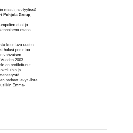
ein missä jazztyylissä
ri Pohjola Group
,
umpalien duot ja
 olennaisena osana
asta koostuva uuden
ki
halusi perustaa
on vahvuisen
. Vuoden 2003
e on profiloitunut
okeiluihin ja
umenestystä
n parhaat levyt -lista
musiikin Emma-