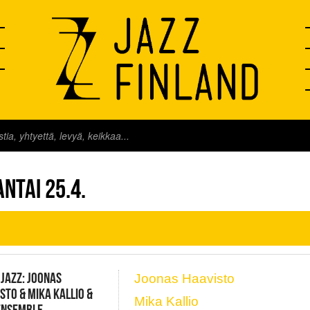
FINLAND LIVE
NTAI 25.4.
 JAZZ: JOONAS
Joonas Haavisto
STO & MIKA KALLIO &
Mika Kallio
ENSEMBLE,