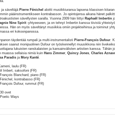
lla.
i ja säveltäjä
Pierre Fénichel
aloitti musiikkiuransa lapsena klassisen kitaran
min pääinstrumentikseen kontrabasson. Jo opintojensa aikana hänet palkittii
ktroakustisten sävellysten saralla. Vuonna 2009 hän liittyi
Raphaël Imbertin
j
gnie Nine Spirit
-yhtyeeseen, ja on tehnyt Imbertin kanssa tiivistä yhteist
teissa. Hän on myös säveltänyt musiikkia omiin projekteihinsa ja toiminut yht
massa eri kokoonpanossa.
panon täydentää rumpali ja multi-instrumentalisti
Pierre-François Dufour
. K
uksen saanut monipuolinen Dufour on työskennellyt muusikkona niin livekeikoi
uottajana lukuisten ranskalaisten ja kansainvälisten artistien kanssa. Tähän 
 muassa sellaisia nimiä kuin
Hans Zimmer
,
Quincy Jones
,
Charles Aznav
sa Paradis
ja
Mory Kanté
.
Kameni, laulu (FR)
l Imbert, saksofoni (FR)
-François Blanchard, piano (FR)
 Fénichel, kontrabasso (FR)
-François Dufour, rummut (FR)
.30 ovet
 Poetic Ways