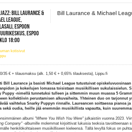
 JAZZ: BILL LAURANCE &
Bill Laurance & Michael Lea
EL LEAGUE,
LASALI, ESPOON
UURIKESKUS, ESPOO
 KLO 18:00
uman kotisivut
ippu
40/35 € + tilausmaksu (alk. 1,50 € + 0,65% tilauksesta), Lippu.fi
ti Bill Laurance ja basisti Michael League tutustuivat opiskeluvuosinaan 
npidon ja kokeilujen lomassa toisistaan musiikillisen sukulaissielun. Si
y Puppy -nimellä tunnetuksi tulleen ja sittemmin muun muassa 5 Gramm
neen kollektiivin perustamisen alkuvaiheita. Yhteinen duo on tarjonnut y
tävää vaihtelua Snarky Puppyn rinnalle. Laureancen soittaessa pianoa j
a sekä oudia, heille jää enemmän musiikillista vapautta, kuin suuremm
ensimmäinen albumi
"Where You Wish You Were"
julkaistiin vuonna 2023. Vii
ng Company"
-albumille molemmat kirjoittivat lukuisia teoksia tavoitteenaan s
älle henkilökohtaiseen musiikilliseen kieleensä. Tällä levyllä fokus on puht