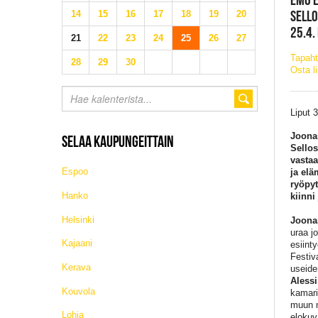
SELLO
14
15
16
17
18
19
20
25.4.
21
22
23
24
25
26
27
Tapaht
28
29
30
Osta l
Liput 
Joonas
SELAA KAUPUNGEITTAIN
Sellos
vastaa
Espoo
ja elä
ryöpyt
Hanko
kiinni
Helsinki
Joona
uraa j
Kajaani
esiint
Festiv
Kerava
useide
Alessi
Kouvola
kamari
muun m
Lohja
elokuv