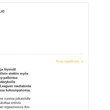
gue
Avaa tapahtuma
ja löysivät
lloin elettiin myös
y-palkintoa
stävyksille
a Leaguen nauhatonta
assa kokoonpanossa.
me vuonna julkaistulle
ukeltaa entistä
aan orgaanisessa duo-