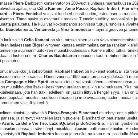
ämässä Pierre Barbizet'n konservatorion 200-vuotisjuhlassa marraskuussa 2021
vahvistua ajatus, että
Célia Kameni
,
Anne Paceo
,
Raphaël Imbert
,
Pierre-F
hard
ja
Pierre Fenichel
voisivat luoda yhdessä uuden, esteettisen ja runollis
iseman. Tämä aavistus osoittautui todeksi. Tunnelma välittyi radioaalloille ja 
itunutta palautetta. He kuulivat kokoonpanon soinnissa tuttuja runollisia vivaht
tä, Baudelairesta, Verlainesta
ja
Nina Simonesta
– täynnä groovea ja tunne
n laulusolisti
Célia Kameni
on yksi ranskalaisen jazzin valovoimaisimmista 
sitten laulaessaan
Bigre!
-yhtyeen kanssa ensimmäistä kertaa ranskan kielell
tumisen ja suunnanmuutoksen muusikkoudessaan. Kameni alkoi tutkia ranskan
ikkaa ja historiaa mm.
Charles Baudelairen
runouden kautta. Siihen tämäkin 
ti pohjautuu.
pinut muusikko ja saksofonisti
Raphaël Imbert
on kulkenut epätavallista tietä
isoidun musiikin saralla. Hänen vuonna 1999 perustamansa yhdeksästä muu
La Compagnie Nine Spirit
on vaikuttanut vahvasti hänen itseilmaisuunsa ja t
 on muusikkouden lisäksi keskittynyt urallaan musiikin tutkimukseen. Yksi h
kiaiheistaan, jota hän tutkii edelleen, on jazziin liittyvä hengellisyys. Hän on
eisen populaarimusiikin, suullisen ilmaisun ja improvisaation, uuden median ja 
kumouksen välistä yhteyttä.
olinen pianisti ja säveltäjä
Pierre-François Blanchard
on tehnyt ensin pitkä
 parissa, ja siirtynyt vähitellen jazzin puolelle. Blanchard on perustanut usei
 Azure, La Belle Vie Trio, LazuliQuartet
ja
BoNObo-trio
. Hän on työskennel
rimusiikin parissa ja säveltänyt musiikkia lukuisiin teatteriproduktioihin. Vuod
 yhteistyötä
Raphaël Imbertin
kanssa ja on ollut mukana mm. palkitulla
Musi