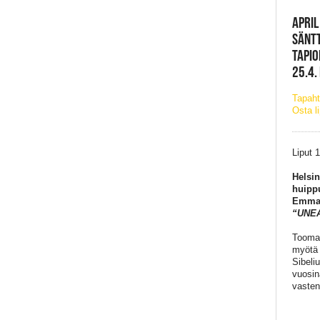
APRIL
SÄNTT
TAPIO
25.4.
Tapaht
Osta l
Liput 
Helsin
huipp
Emmall
“UNE
Toomas
myötä 
Sibeli
vuosin
vasten