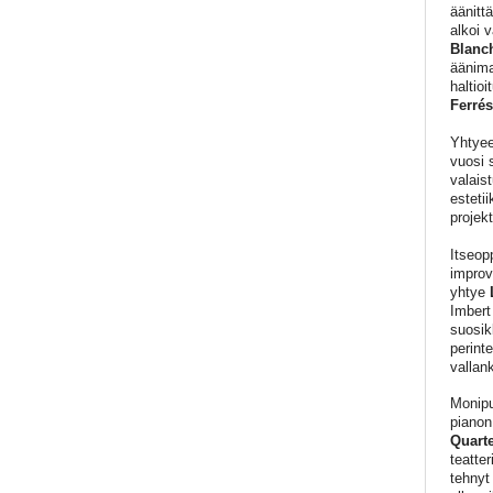
äänitt
alkoi 
Blanc
äänima
haltio
Ferrés
Yhtyee
vuosi 
valais
esteti
projek
Itseop
improv
yhtye
Imbert
suosik
perint
vallan
Monipu
pianon
Quarte
teatte
tehnyt