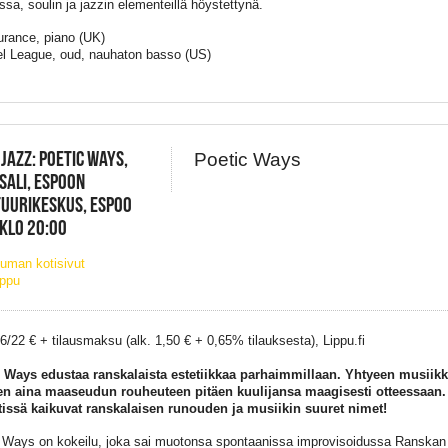
ssa, soulin ja jazzin elementeillä höystettynä.
aurance, piano (UK)
l League, oud, nauhaton basso (US)
 JAZZ: POETIC WAYS,
Poetic Ways
SALI, ESPOON
UURIKESKUS, ESPOO
 KLO 20:00
uman kotisivut
ippu
26/22 € + tilausmaksu (alk. 1,50 € + 0,65% tilauksesta), Lippu.fi
 Ways edustaa ranskalaista estetiikkaa parhaimmillaan. Yhtyeen musiikki 
en aina maaseudun rouheuteen pitäen kuulijansa maagisesti otteessaan.
tissä kaikuvat ranskalaisen runouden ja musiikin suuret nimet!
 Ways on kokeilu, joka sai muotonsa spontaanissa improvisoidussa Ranskan 