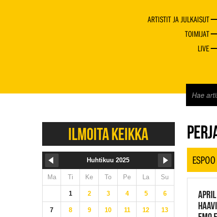
ARTISTIT JA JULKAISUT
TOIMIJAT
LIVE
JAZZ 
PERJA
ILMOITA KEIKKA
ESPOO
Huhtikuu 2025
Ma
Ti
Ke
To
Pe
La
Su
APRIL
1
2
3
4
5
6
HAAVI
7
8
9
10
11
12
13
EMO 