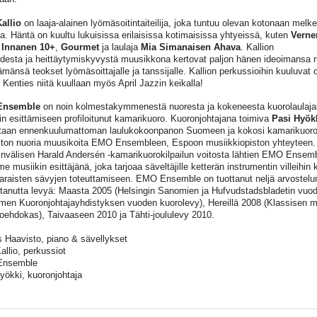
allio
on laaja-alainen lyömäsoitintaiteilija, joka tuntuu olevan kotonaan melk
a. Häntä on kuultu lukuisissa erilaisissa kotimaisissa yhtyeissä, kuten
Verne
 Innanen 10+
,
Gourmet
ja laulaja
Mia Simanaisen Ahava
. Kallion
desta ja heittäytymiskyvystä muusikkona kertovat paljon hänen ideoimansa r
ämänsä teokset lyömäsoittajalle ja tanssijalle. Kallion perkussioihin kuuluvat
. Kenties niitä kuullaan myös April Jazzin keikalla!
Ensemble
on noin kolmestakymmenestä nuoresta ja kokeneesta kuorolaulaj
in esittämiseen profiloitunut kamarikuoro. Kuoronjohtajana toimiva
Pasi Hyök
ltaan ennenkuulumattoman laulukokoonpanon Suomeen ja kokosi kamarikuor
iston nuoria muusikoita EMO Ensembleen, Espoon musiikkiopiston yhteyteen
nvälisen Harald Andersén -kamarikuorokilpailun voitosta lähtien EMO Ensembl
 musiikin esittäjänä, joka tarjoaa säveltäjille ketterän instrumentin villeihin k
araisten sävyjen toteuttamiseen. EMO Ensemble on tuottanut neljä arvostel
tanutta levyä: Maasta 2005 (Helsingin Sanomien ja Hufvudstadsbladetin vuode
men Kuoronjohtajayhdistyksen vuoden kuorolevy), Hereillä 2008 (Klassisen 
toehdokas), Taivaaseen 2010 ja Tähti-joululevy 2010.
 Haavisto, piano & sävellykset
allio, perkussiot
nsemble
yökki, kuoronjohtaja