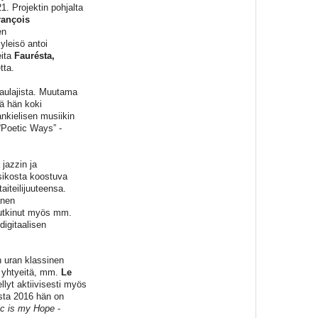
. Projektin pohjalta
rançois
en
yleisö antoi
eita
Faurésta,
tta.
laulajista. Muutama
ä hän koki
kielisen musiikin
“Poetic Ways” -
 jazzin ja
sikosta koostuva
aiteilijuuteensa.
änen
 tutkinut myös mm.
digitaalisen
n uran klassinen
ta yhtyeitä, mm.
Le
lyt aktiivisesti myös
esta 2016 hän on
c is my Hope
-