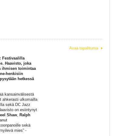
Avaa tapahtuma
Festivaalilla
le. Haavisto, joka
ta ihmisen toimintaa
ane-henkisiin
 pysytään hetkessä
vää kansainvälisestä
t ahkerasti ulkomailla
illa sekä DC Jazz
Haavisto on esiintynyt
leel Shaw
,
Ralph
tanut
okoonpanoille sekä
yilevä mies” -