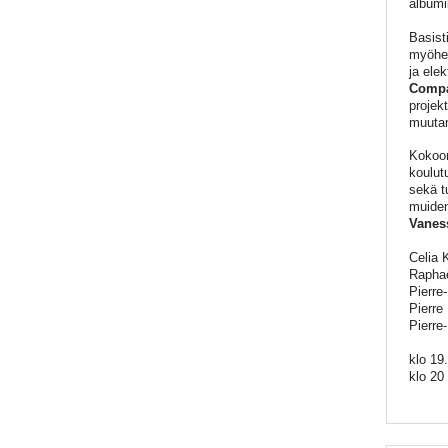
albumi
Basist
myöhem
ja ele
Compa
projek
muuta
Kokoon
koulut
sekä t
muiden
Vanes
Celia 
Raphaë
Pierre
Pierre
Pierre
klo 19
klo 20