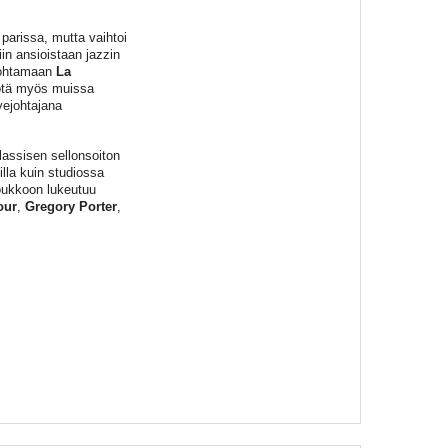
 parissa, mutta vaihtoi
n ansioistaan jazzin
ohtamaan
La
yötä myös muissa
yejohtajana
lassisen sellonsoiton
lla kuin studiossa
joukkoon lukeutuu
our
,
Gregory Porter
,