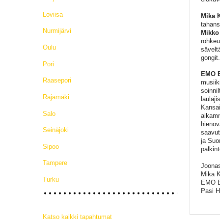
Loviisa
Mika K
tahans
Nurmijärvi
Mikko
rohkeu
Oulu
sävelt
gongit
Pori
EMO 
Raasepori
musiik
soinni
Rajamäki
laulaj
Kansai
Salo
aikamme
hienov
Seinäjoki
saavut
ja Suo
Sipoo
palkin
Tampere
Joonas
Mika K
Turku
EMO E
Pasi H
Katso kaikki tapahtumat