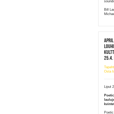
soundi
Bill L
Michae
APRIL
LOUHI
KULTT
25.4.
Tapaht
Osta l
Liput 
Poetic
lauluj
kvinte
Poetic