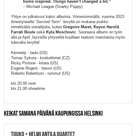
home inspired. Things haven’t changed a bit.”
– Michael League (Snarky Puppy)
Yhtye on julkaissut kaksi albumia. Viimeisimmällä, vuonna 2023
ilmestyneellä
“Second Term”
-levyllä on mukana joukko
nimekkäitä vierailijoita, kuten
Gregoire Maret,
Keyon Harold
,
Farrah Boule
sekä
Kyla Moschovic
. Seuraava albumi on työn
alla ja April Jazzeilla yhtyeeltä kuullaan taatusti maistiaisia myös
tulevalta levyltä!
Kennedy - laulu (US)
Tomas Sykora - koskettimet (CZ)
Ricky Pistone - kitara (US)
Eugene Rogers - basso (US)
Roberto Robertson - rummut (US)
klo 20.00 ovet
klo 21.00 showtime
KEIKAT SAMANA PÄIVÄNÄ KAUPUNGISSA HELSINKI
TOUKO + HELMI ANTILA QUARTET