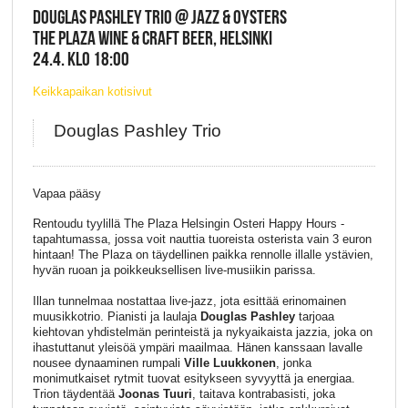
DOUGLAS PASHLEY TRIO @ JAZZ & OYSTERS
THE PLAZA WINE & CRAFT BEER, HELSINKI
24.4. KLO 18:00
Keikkapaikan kotisivut
Douglas Pashley Trio
Vapaa pääsy
Rentoudu tyylillä The Plaza Helsingin Osteri Happy Hours -
tapahtumassa, jossa voit nauttia tuoreista osterista vain 3 euron
hintaan! The Plaza on täydellinen paikka rennolle illalle ystävien,
hyvän ruoan ja poikkeuksellisen live-musiikin parissa.
Illan tunnelmaa nostattaa live-jazz, jota esittää erinomainen
muusikkotrio. Pianisti ja laulaja
Douglas Pashley
tarjoaa
kiehtovan yhdistelmän perinteistä ja nykyaikaista jazzia, joka on
ihastuttanut yleisöä ympäri maailmaa. Hänen kanssaan lavalle
nousee dynaaminen rumpali
Ville Luukkonen
, jonka
monimutkaiset rytmit tuovat esitykseen syvyyttä ja energiaa.
Trion täydentää
Joonas Tuuri
, taitava kontrabasisti, joka