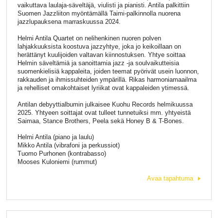
vaikuttava laulaja-säveltäjä, viulisti ja pianisti. Antila palkittiin
Suomen Jazzliiton myöntämällä Taimi-palkinnolla nuorena
jazzlupauksena marraskuussa 2024.
Helmi Antila Quartet on nelihenkinen nuoren polven
lahjakkuuksista koostuva jazzyhtye, joka jo keikoillaan on
herättänyt kuulijoiden valtavan kiinnostuksen. Yhtye soittaa
Helmin säveltämiä ja sanoittamia jazz -ja soulvaikutteisia
suomenkielisiä kappaleita, joiden teemat pyörivät usein luonnon,
rakkauden ja ihmissuhteiden ympärillä. Rikas harmoniamaailma
ja rehelliset omakohtaiset lyriikat ovat kappaleiden ytimessä.
Antilan debyyttialbumin julkaisee Kuohu Records helmikuussa
2025. Yhtyeen soittajat ovat tulleet tunnetuiksi mm. yhtyeistä
Saimaa, Stance Brothers, Peela sekä Honey B & T-Bones.
Helmi Antila (piano ja laulu)
Mikko Antila (vibrafoni ja perkussiot)
Tuomo Purhonen (kontrabasso)
Mooses Kuloniemi (rummut)
Avaa tapahtuma