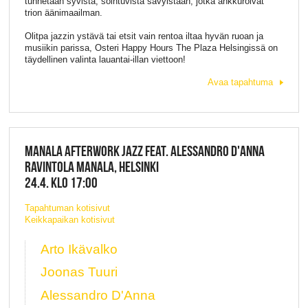
tunnetaan syvistä, sointuvista sävyistään, jotka ankkuroivat
trion äänimaailman.
Olitpa jazzin ystävä tai etsit vain rentoa iltaa hyvän ruoan ja
musiikin parissa, Osteri Happy Hours The Plaza Helsingissä on
täydellinen valinta lauantai-illan viettoon!
Avaa tapahtuma
MANALA AFTERWORK JAZZ FEAT. ALESSANDRO D'ANNA
RAVINTOLA MANALA, HELSINKI
24.4. KLO 17:00
Tapahtuman kotisivut
Keikkapaikan kotisivut
Arto Ikävalko
Joonas Tuuri
Alessandro D'Anna