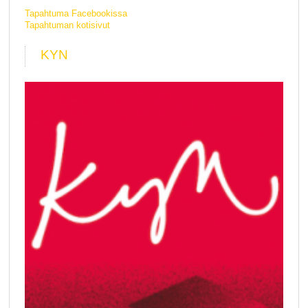
Tapahtuma Facebookissa
Tapahtuman kotisivut
KYN