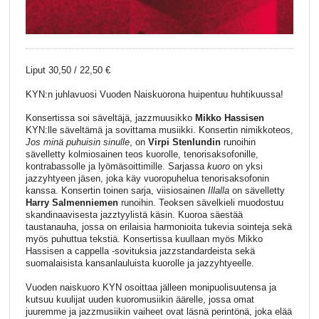
Liput 30,50 / 22,50 €
KYN:n juhlavuosi Vuoden Naiskuorona huipentuu huhtikuussa!
Konsertissa soi säveltäjä, jazzmuusikko
Mikko Hassisen
KYN:lle säveltämä ja sovittama musiikki. Konsertin nimikkoteos,
Jos minä puhuisin sinulle
, on
Virpi Stenlundin
runoihin
sävelletty kolmiosainen teos kuorolle, tenorisaksofonille,
kontrabassolle ja lyömäsoittimille. Sarjassa
kuoro
on yksi
jazzyhtyeen jäsen, joka käy vuoropuhelua tenorisaksofonin
kanssa. Konsertin toinen sarja, viisiosainen
Illalla
on sävelletty
Harry Salmenniemen
runoihin. Teoksen sävelkieli muodostuu
skandinaavisesta jazztyylistä käsin. Kuoroa säestää
taustanauha, jossa on erilaisia harmonioita tukevia sointeja sekä
myös puhuttua tekstiä. Konsertissa kuullaan myös Mikko
Hassisen a cappella -sovituksia jazzstandardeista sekä
suomalaisista kansanlauluista kuorolle ja jazzyhtyeelle.
Vuoden naiskuoro KYN osoittaa jälleen monipuolisuutensa ja
kutsuu kuulijat uuden kuoromusiikin äärelle, jossa omat
juuremme ja jazzmusiikin vaiheet ovat läsnä perintönä, joka elää