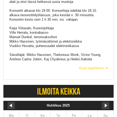
alati ja etsii tässä hetkessä uusia muotoja.
Konsertit alkavat klo 19.00. Konsertteja edeltää klo 18.15.
alkava teosesittelytilaisuus, joka kestää n. 30 minuuttia.
Konsertin kesto noin 1 h 30 min, sis. väliajan.
Kaija Viitasalo, Kuoronjohtaja
Ville Herrala, kontrabasso
Manuel Dunkel, tenorisaksofoni
Mikko Hassinen, lyömäsoittimet ja elektroniikka
Vuokko Hovatta, puheosuudet elektroniikassa
Säveltäjät: Mikko Hassinen, Thelonious Monk, Victor Young,
Antônio Carlos Jobim, Kaj Chydenius ja Heikki Aaltoila
Avaa tapahtuma
ILMOITA KEIKKA
Huhtikuu 2025
Ma
Ti
Ke
To
Pe
La
Su