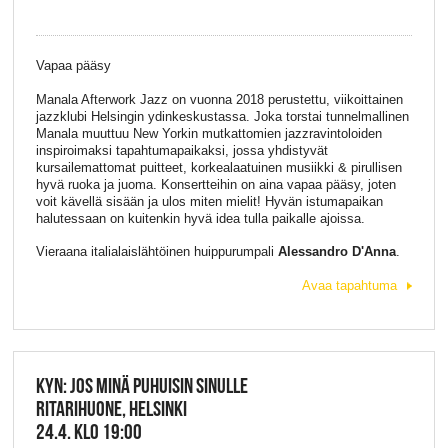
Vapaa pääsy
Manala Afterwork Jazz on vuonna 2018 perustettu, viikoittainen
jazzklubi Helsingin ydinkeskustassa. Joka torstai tunnelmallinen
Manala muuttuu New Yorkin mutkattomien jazzravintoloiden
inspiroimaksi tapahtumapaikaksi, jossa yhdistyvät
kursailemattomat puitteet, korkealaatuinen musiikki & pirullisen
hyvä ruoka ja juoma. Konsertteihin on aina vapaa pääsy, joten
voit kävellä sisään ja ulos miten mielit! Hyvän istumapaikan
halutessaan on kuitenkin hyvä idea tulla paikalle ajoissa.
Vieraana italialaislähtöinen huippurumpali
Alessandro D'Anna
.
Avaa tapahtuma
KYN: JOS MINÄ PUHUISIN SINULLE
RITARIHUONE, HELSINKI
24.4. KLO 19:00