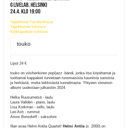
G LIVELAB, HELSINKI
24.4. KLO 19:00
Tapahtuma Facebookissa
Tapahtuman kotisivut
Keikkapaikan kotisivut
touko
Liput 24 €
touko on viisihenkinen pop/jazz -bändi, jonka itse kirjoittamat ja
tuottamat kappaleet tunnetaan runomaisista kauniista sanoista
ja herkästä, mutta leikkisästä tunnelmasta. Yhtyeen viimeisin
albumi
uudestaan
julkaistiin 2024.
Helka Ruusumetsä - laulu
Laura Valldén - piano, laulu
Lisa Korkman - sello, laulu
Leo Ash - rummut
Amos Bonsdorff - saksofoni
Illan avaa Helmi Antila Quartet!
Helmi Antila
(s. 2000) on