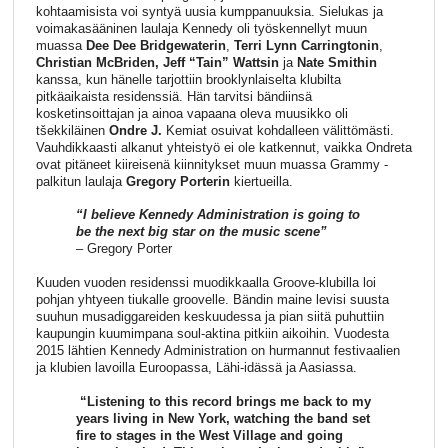
kohtaamisista voi syntyä uusia kumppanuuksia. Sielukas ja
voimakasääninen laulaja Kennedy oli työskennellyt muun
muassa
Dee Dee Bridgewaterin
,
Terri Lynn Carringtonin
,
Christian McBriden,
Jeff “Tain” Wattsin
ja
Nate Smithin
kanssa, kun hänelle tarjottiin brooklynlaiselta klubilta
pitkäaikaista residenssiä. Hän tarvitsi bändiinsä
kosketinsoittajan ja ainoa vapaana oleva muusikko oli
tšekkiläinen
Ondre J.
Kemiat osuivat kohdalleen välittömästi.
Vauhdikkaasti alkanut yhteistyö ei ole katkennut, vaikka Ondreta
ovat pitäneet kiireisenä kiinnitykset muun muassa Grammy -
palkitun laulaja
Gregory Porterin
kiertueilla.
“I believe Kennedy Administration is going to
be the next big star on the music scene”
– Gregory Porter
Kuuden vuoden residenssi muodikkaalla Groove-klubilla loi
pohjan yhtyeen tiukalle groovelle. Bändin maine levisi suusta
suuhun musadiggareiden keskuudessa ja pian siitä puhuttiin
kaupungin kuumimpana soul-aktina pitkiin aikoihin. Vuodesta
2015 lähtien Kennedy Administration on hurmannut festivaalien
ja klubien lavoilla Euroopassa, Lähi-idässä ja Aasiassa.
“Listening to this record brings me back to my
years living in New York, watching the band set
fire to stages in the West Village and going