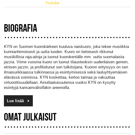
Youtube
BIOGRAFIA
KYN on Suomen kuorokärkeen kuuluva naiskuoro, joka tekee musiikkia
kunnianhimoisesti ja uutta luoden. Kuoro on tietoisesti rikkonut
musiikillisia raja-aitoja ja tuonut kuorokentälle mm. uutta suomalaista
jazzia. Viime vuosina kuoro on luonut tilausteoksin uudenlaisen genren,
etnisen jazzin, ja profiloitunut sen tulkitsijana. Kuoron erityisyys on sen
ilmaisurikkaassa tulkinnassa ja esiintymisessä sekä lauluyhtyemäisen
elävässä soinnissa. KYN koskettaa, kertoo tarinaa ja vakuuttaa
virtuoottisuudellaan. Ainutlaatuisuutensa vuoksi KYN on kysytty
esiintyjä kansainvälisilläkin areenoilla.
Lue lisää
OMAT JULKAISUT