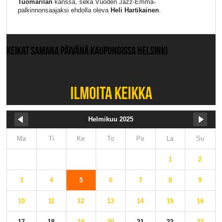
Tuomarilan
kanssa, sekä Vuoden Jazz-Emma-
palkinnonsaajaksi ehdolla oleva
Heli Hartikainen
.
KEIKAT SAMANA PÄIVÄNÄ KAUPUNGISSA HELSINKI
Ei muita keikkoja.
ILMOITA KEIKKA
Helmikuu 2025
Ma
Ti
Ke
To
Pe
La
Su
1
2
3
4
5
6
7
8
9
10
11
12
13
14
15
16
17
18
19
20
21
22
23