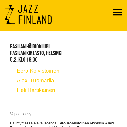
Menu
JAZZ FINLAND LIVE
PASILAN HÄIRIÖKLUBI,
PASILAN KIRJASTO, HELSINKI
5.2. KLO 18:00
Eero Koivistoinen
Alexi Tuomarila
Heli Hartikainen
Vapaa pääsy
Esiintymässä elävä legenda
Eero Koivistoinen
yhdessä
Alexi