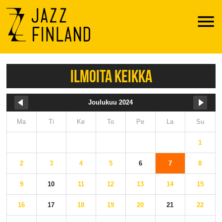
Menu
ILMOITA KEIKKA
Joulukuu 2024
Ma
Ti
Ke
To
Pe
La
Su
1
2
3
4
5
6
7
8
9
10
11
12
13
14
15
16
17
18
19
20
21
22