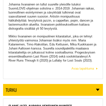
Johanna Iivanainen on tullut suurelle yleisölle tutuksi
SuomiLOVE-ohjelman solistina v. 2014-2019. Johannan raikas,
luonnollinen esiintyminen ja sävykkäät tulkinnat ovat
saavuttaneet suuren suosion. Artistin monipuolisuus
hätkähdyttää: levytyksiä jazzin, a cappellan, popin, dancen ja
lastenmusiikin alueilta. Iivanaisen poikkeuksellisen kattava
diskografia sisältää yli 50 levytystä.
Mikko Iivanainen on monipuolinen kitarataituri, joka on tehnyt
yhteistyötä vaimonsa Johannan lisäksi myös mm. Maria
Kalaniemen, Timo Alakotilan, Edu Kettusen, Mika Kuokkasen ja
Juhani Aaltosen kanssa. Suurella soundipaletilla maalaava
kitarataiteilija on julkaissut kolme sooloalbumia: Progesävyisen
ensemblealbumin Last Room (2014) sekä soolokitaralevyt A
River Runs Through It (2020) ja Lullaby for Lost Souls (2023).
Avaa tapahtuma
TURKU