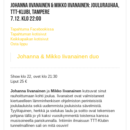
JOHANNA IIVANAINEN & MIKKO IIVANAINEN: JOULURAUHAA,
TTT-KLUBI, TAMPERE
7.12. KLO 22:00
Tapahtuma Facebookissa
Tapahtuman kotisivut
Keikkapaikan kotisivut
Osta lippu
Johanna & Mikko Iivanainen duo
Show klo 22, ovet klo 21:30
Liput 25 €
Johanna Iivanainen
ja
Mikko Iivanainen
kutsuvat sinut
rauhoittumaan kohti joulua. Iivanaiset ovat valmistaneet
kiertueelleen lämminhenkisen ohjelmiston perinteisistä
joululauluista sekä uudemmista jouluisista sävelmistä.
Tyylitajuinen, herkkä ja sielukas laulu ja soitto ovat tekemisen
pohjana tällä jo yli kaksi vuosikymmentä toistensa kanssa
musisoineella pariskunnalla. Intiimiin ilmaisuun TTT-Klubin
tunnelmallinen sali on mitä osuvin!