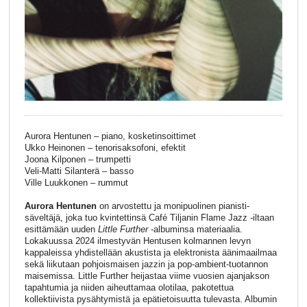
Aurora Hentunen – piano, kosketinsoittimet
Ukko Heinonen – tenorisaksofoni, efektit
Joona Kilponen – trumpetti
Veli-Matti Silanterä – basso
Ville Luukkonen – rummut
Aurora Hentunen
on arvostettu ja monipuolinen pianisti-
säveltäjä, joka tuo kvintettinsä Café Tiljanin Flame Jazz -iltaan
esittämään uuden
Little Further
-albuminsa materiaalia.
Lokakuussa 2024 ilmestyvän Hentusen kolmannen levyn
kappaleissa yhdistellään akustista ja elektronista äänimaailmaa
sekä liikutaan pohjoismaisen jazzin ja pop-ambient-tuotannon
maisemissa. Little Further heijastaa viime vuosien ajanjakson
tapahtumia ja niiden aiheuttamaa olotilaa, pakotettua
kollektiivista pysähtymistä ja epätietoisuutta tulevasta. Albumin