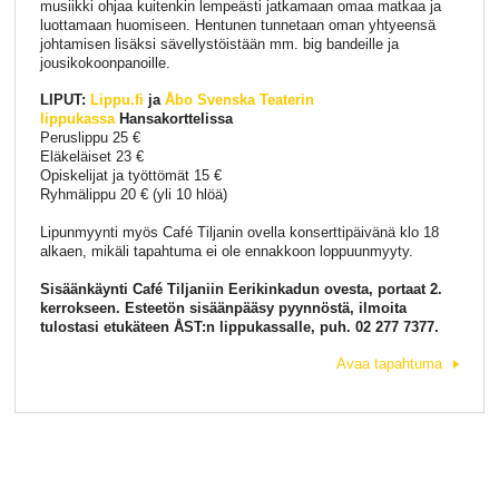
musiikki ohjaa kuitenkin lempeästi jatkamaan omaa matkaa ja
luottamaan huomiseen. Hentunen tunnetaan oman yhtyeensä
johtamisen lisäksi sävellystöistään mm. big bandeille ja
jousikokoonpanoille.
LIPUT:
Lippu.fi
ja
Åbo Svenska Teaterin
lippukassa
Hansakorttelissa
Peruslippu 25 €
Eläkeläiset 23 €
Opiskelijat ja työttömät 15 €
Ryhmälippu 20 € (yli 10 hlöä)
Lipunmyynti myös Café Tiljanin ovella konserttipäivänä klo 18
alkaen, mikäli tapahtuma ei ole ennakkoon loppuunmyyty.
Sisäänkäynti Café Tiljaniin Eerikinkadun ovesta, portaat 2.
kerrokseen. Esteetön sisäänpääsy pyynnöstä, ilmoita
tulostasi etukäteen ÅST:n lippukassalle, puh. 02 277 7377.
Avaa tapahtuma