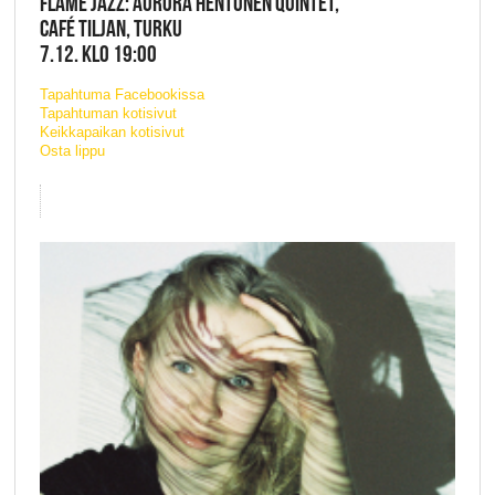
FLAME JAZZ: AURORA HENTUNEN QUINTET,
CAFÉ TILJAN, TURKU
7.12. KLO 19:00
Tapahtuma Facebookissa
Tapahtuman kotisivut
Keikkapaikan kotisivut
Osta lippu