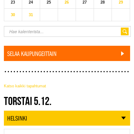
23
24
25
26
27
28
29
30
31
SELAA KAUPUNGEITTAIN
Katso kaikki tapahtumat
JAZZ FINLAND LIVE
TORSTAI 5.12.
HELSINKI