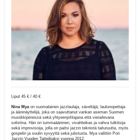
Liput 45 € / 40 €
Nina Mya
on suomalainen jazzlaulaja, säveltäjä, laulunopettaja
ja ääninäyttelijä, joka on saavuttanut vankan aseman Suomen
musiikkipiireissä sekä yhtyeenjohtajana että vierailevana
solistina. Hän on tummaääninen, vivahteikas ja vahva tulkitsija
sekä improvisoija, jolla on paitsi jazzin teknistä taituruutta, myös
gospelin ja soulin syvyyttä sekä julistusta. Mya valittiin Pori
Jazzin Vuoden Taiteilijaksi vuonna 2012.