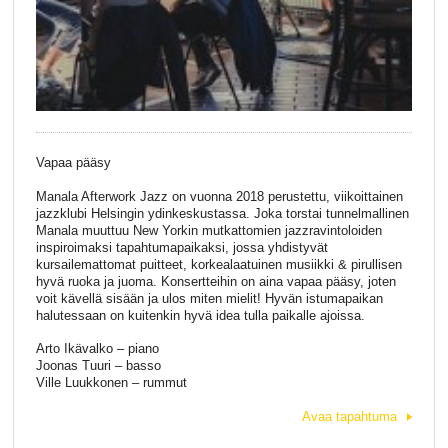
Vapaa pääsy
Manala Afterwork Jazz on vuonna 2018 perustettu, viikoittainen
jazzklubi Helsingin ydinkeskustassa. Joka torstai tunnelmallinen
Manala muuttuu New Yorkin mutkattomien jazzravintoloiden
inspiroimaksi tapahtumapaikaksi, jossa yhdistyvät
kursailemattomat puitteet, korkealaatuinen musiikki & pirullisen
hyvä ruoka ja juoma. Konsertteihin on aina vapaa pääsy, joten
voit kävellä sisään ja ulos miten mielit! Hyvän istumapaikan
halutessaan on kuitenkin hyvä idea tulla paikalle ajoissa.
Arto Ikävalko – piano
Joonas Tuuri – basso
Ville Luukkonen – rummut
Avaa tapahtuma