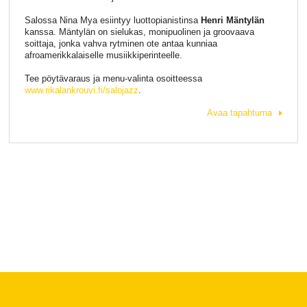
Salossa Nina Mya esiintyy luottopianistinsa
Henri Mäntylän
kanssa. Mäntylän on sielukas, monipuolinen ja groovaava
soittaja, jonka vahva rytminen ote antaa kunniaa
afroamerikkalaiselle musiikkiperinteelle.
Tee pöytävaraus ja menu-valinta osoitteessa
www.rikalankrouvi.fi/salojazz
.
Avaa tapahtuma