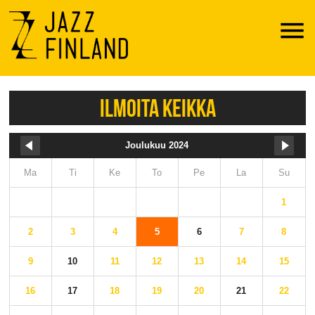
Menu
ILMOITA KEIKKA
Joulukuu 2024
Ma
Ti
Ke
To
Pe
La
Su
1
2
3
4
5
6
7
8
9
10
11
12
13
14
15
16
17
18
19
20
21
22