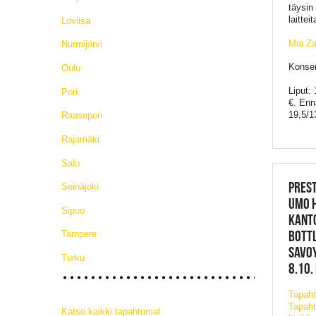
täysin
laittei
Loviisa
Mia Za
Nurmijärvi
Konser
Oulu
Liput: 
Pori
€. Enn
19,5/1
Raasepori
Rajamäki
Salo
PRES
Seinäjoki
UMO H
Sipoo
KANTO
BOTTL
Tampere
SAVOY
Turku
8.10.
Tapah
Tapaht
Katso kaikki tapahtumat