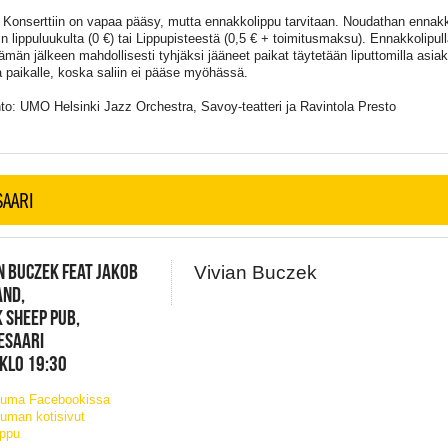
Konserttiin on vapaa pääsy, mutta ennakkolippu tarvitaan. Noudathan ennak
rin lippuluukulta (0 €) tai Lippupisteestä (0,5 € + toimitusmaksu). Ennakkolipul
Tämän jälkeen mahdollisesti tyhjäksi jääneet paikat täytetään liputtomilla asiak
a paikalle, koska saliin ei pääse myöhässä.
to: UMO Helsinki Jazz Orchestra, Savoy-teatteri ja Ravintola Presto
SAARI
N BUCZEK FEAT JAKOB
Vivian Buczek
AND,
 SHEEP PUB,
ESAARI
 KLO 19:30
tuma Facebookissa
uman kotisivut
ippu