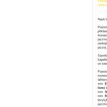
Keikka
Osta l
Nauti 
Pianis
pitkäa
lounas
jazzmuu
niinkä
jazzia,
Sävelt
kapell
on tot
Pianis
monenm
lähtie
mm.
E
Ismo 
mm.
A
mm.
K
levyty
jazzmu