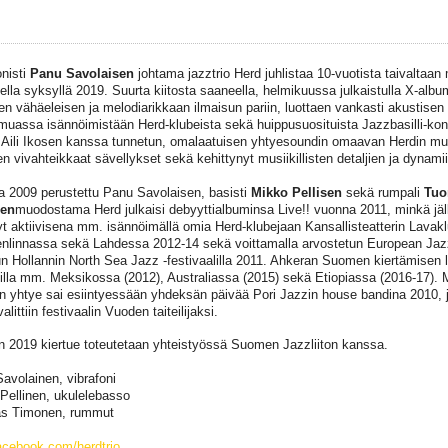
nisti
Panu Savolaisen
johtama jazztrio Herd juhlistaa 10-vuotista taivaltaan
eella syksyllä 2019. Suurta kiitosta saaneella, helmikuussa julkaistulla X-albu
leen vähäeleisen ja melodiarikkaan ilmaisun pariin, luottaen vankasti akustise
uassa isännöimistään Herd-klubeista sekä huippusuosituista Jazzbasilli-kon
a Aili Ikosen kanssa tunnetun, omalaatuisen yhtyesoundin omaavan Herdin musi
en vivahteikkaat sävellykset sekä kehittynyt musiikillisten detaljien ja dynamii
 2009 perustettu Panu Savolaisen, basisti
Mikko Pellisen
sekä rumpali
Tu
en
muodostama Herd julkaisi debyyttialbuminsa Live!! vuonna 2011, minkä jä
t aktiivisena mm. isännöimällä omia Herd-klubejaan Kansallisteatterin Lavaklu
linnassa sekä Lahdessa 2012-14 sekä voittamalla arvostetun European Jazz
lun Hollannin North Sea Jazz -festivaalilla 2011. Ahkeran Suomen kiertämisen 
eilla mm. Meksikossa (2012), Australiassa (2015) sekä Etiopiassa (2016-17). 
en yhtye sai esiintyessään yhdeksän päivää Pori Jazzin house bandina 2010, j
littiin festivaalin Vuoden taiteilijaksi.
 2019 kiertue toteutetaan yhteistyössä Suomen Jazzliiton kanssa.
avolainen, vibrafoni
Pellinen, ukulelebasso
s Timonen, rummut
cebook.com/herdtrio