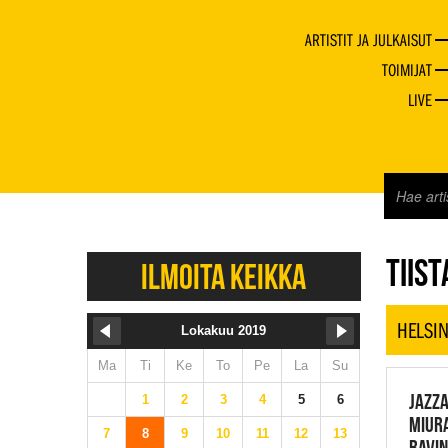
ARTISTIT JA JULKAISUT
TOIMIJAT
LIVE
JAZZ 
TIIST
ILMOITA KEIKKA
HELSIN
Lokakuu 2019
Ma
Ti
Ke
To
Pe
La
Su
JAZZA
1
2
3
4
5
6
MIURA
7
8
9
10
11
12
13
RAVIN