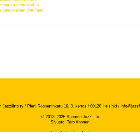
stagram.com/herdtrio
anusavolainen.com/herd
Jazzliitto ry / Pieni Roobertinkatu 16, 3. kerros / 00120 Helsinki /
info@jazzfi
© 2013–2026 Suomen Jazzliitto
Sivusto
:
Tero Ahonen
Saavutettavuusseloste