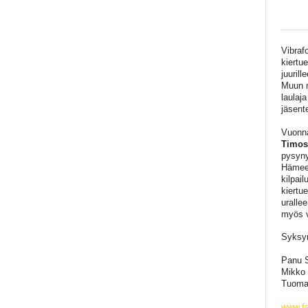
Vibrafo
kiertu
juuril
Muun m
laulaj
jäsent
Vuonna
Timos
pysyny
Hämeen
kilpai
kiertu
uralle
myös va
Syksyn
Panu S
Mikko 
Tuoma
www.fa