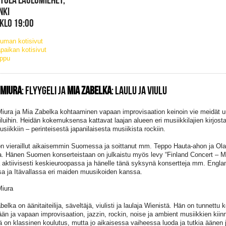
NKI
 KLO 19:00
uman kotisivut
paikan kotisivut
ippu
 MIURA
: FLYYGELI JA
MIA ZABELKA
: LAULU JA VIULU
iura ja Mia Zabelka kohtaaminen vapaan improvisaation keinoin vie meidät uusi
iluihin. Heidän kokemuksensa kattavat laajan alueen eri musiikkilajien kirjosta
siikkiin – perinteisestä japanilaisesta musiikista rockiin.
n vieraillut aikaisemmin Suomessa ja soittanut mm. Teppo Hauta-ahon ja Ola
. Hänen Suomen konserteistaan on julkaistu myös levy “Finland Concert – 
ä aktiivisesti keskieuroopassa ja hänelle tänä syksynä konsertteja mm. Engl
ssa ja Itävallassa eri maiden muusikoiden kanssa.
iura
elka on äänitaiteilija, säveltäjä, viulisti ja laulaja Wienistä. Hän on tunnettu 
tään ja vapaan improvisaation, jazzin, rockin, noise ja ambient musiikkien kii
ä on klassinen koulutus, mutta jo aikaisessa vaiheessa luoda ja tutkia äänen j