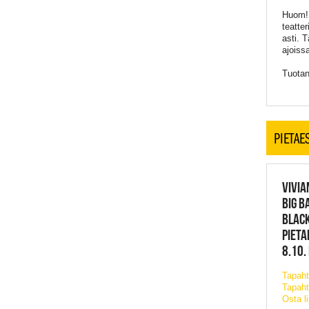
Huom! 
teatte
asti. 
ajoiss
Tuotan
PIETAE
VIVIA
BIG B
BLACK
PIETA
8.10.
Tapah
Tapaht
Osta l