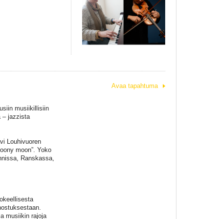
Avaa tapahtuma
in musiikillisiin
 – jazzista
vi Louhivuoren
Moony moon”. Yoko
annissa, Ranskassa,
kokeellisesta
nnostuksestaan.
a musiikin rajoja