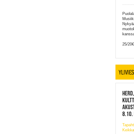
Puolal
Musiik
Nykyää
muotok
kanss
25/20€
YLIVIE
HERD,
KULT
AKUST
8.10.
Tapah
Keikka