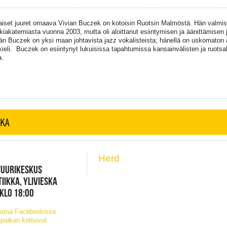
aiset juuret omaava Vivian Buczek on kotoisin Ruotsin Malmöstä. Hän valmi
kiakatemiasta vuonna 2003, mutta oli aloittanut esiintymisen ja äänittämisen 
n Buczek on yksi maan johtavista jazz vokalisteista; hänellä on uskomaton ä
ieli. Buczek on esiintynyt lukuisissa tapahtumissa kansainvälisten ja ruotsa
a.
SKA
Herd
TUURIKESKUS
IIKKA, YLIVIESKA
 KLO 18:00
tuma Facebookissa
paikan kotisivut