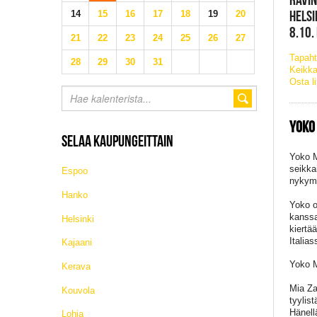
HELSI
14
15
16
17
18
19
20
8.10.
21
22
23
24
25
26
27
Tapaht
28
29
30
31
Keikka
Osta l
YOKO
SELAA KAUPUNGEITTAIN
Yoko M
seikka
Espoo
nykymu
Hanko
Yoko o
kanssa
Helsinki
kiertä
Italia
Kajaani
Yoko M
Kerava
Mia Zab
Kouvola
tyylis
Hänell
Lohja