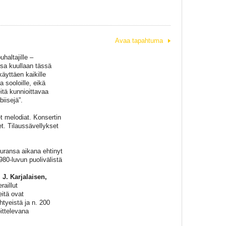
Avaa tapahtuma
uhaltajille –
osa kuullaan tässä
äyttäen kaikille
a sooloille, eikä
itä kunnioittavaa
biisejä”.
t melodiat. Konsertin
t. Tilaussävellykset
 uransa aikana ehtinyt
80-luvun puolivälistä
.
J.
Karjalaisen,
raillut
itä ovat
htyeistä ja n. 200
ittelevana