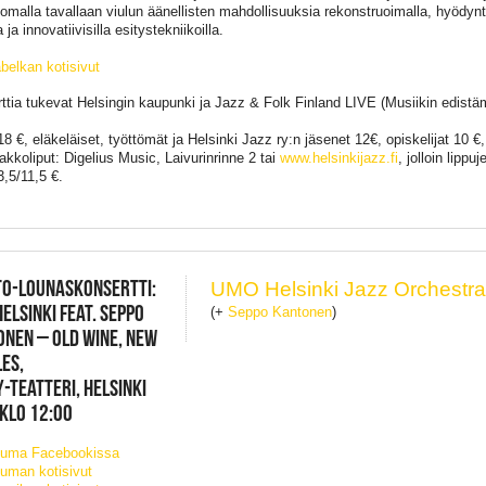
 omalla tavallaan viulun äänellisten mahdollisuuksia rekonstruoimalla, hyödyn
ta ja innovatiivisilla esitystekniikoilla.
belkan kotisivut
ttia tukevat Helsingin kaupunki ja Jazz & Folk Finland LIVE (Musiikin edistäm
18 €, eläkeläiset, työttömät ja Helsinki Jazz ry:n jäsenet 12€, opiskelijat 10 
akkoliput: Digelius Music, Laivurinrinne 2 tai
www.helsinkijazz.fi
, jolloin lippuj
3,5/11,5 €.
TO-LOUNASKONSERTTI:
UMO Helsinki Jazz Orchestr
ELSINKI FEAT. SEPPO
(+
Seppo Kantonen
)
NEN – OLD WINE, NEW
ES,
-TEATTERI, HELSINKI
 KLO 12:00
tuma Facebookissa
uman kotisivut