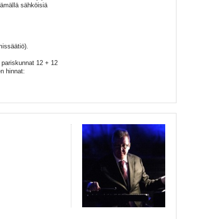
tämällä sähköisiä
issäätiö).
€, pariskunnat 12 + 12
en hinnat:
a