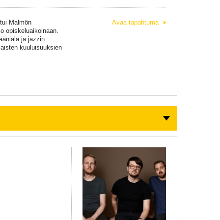
stui Malmön
Avaa tapahtuma
jo opiskeluaikoinaan.
äniala ja jazzin
laisten kuuluisuuksien