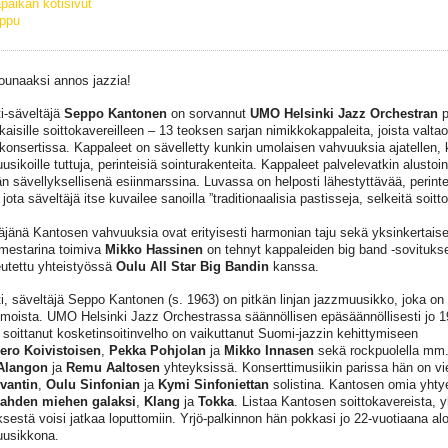
paikan kotisivut
ippu
lounaaksi annos jazzia!
ti-säveltäjä
Seppo Kantonen
on sorvannut
UMO Helsinki Jazz Orchestran
p
ikaisille soittokavereilleen – 13 teoksen sarjan nimikkokappaleita, joista valta
konsertissa. Kappaleet on sävelletty kunkin umolaisen vahvuuksia ajatellen, k
sikoille tuttuja, perinteisiä sointurakenteita. Kappaleet palvelevatkin alustoin
än sävellyksellisenä esiinmarssina. Luvassa on helposti lähestyttävää, perinte
 jota säveltäjä itse kuvailee sanoilla ”traditionaalisia pastisseja, selkeitä soitto
äjänä Kantosen vahvuuksia ovat erityisesti harmonian taju sekä yksinkertaise
imestarina toimiva
Mikko Hassinen
on tehnyt kappaleiden big band -sovitukse
eutettu yhteistyössä
Oulu All Star Big Bandin
kanssa.
ti, säveltäjä Seppo Kantonen (s. 1963) on pitkän linjan jazzmuusikko, joka on
oista. UMO Helsinki Jazz Orchestrassa säännöllisen epäsäännöllisesti jo 19
n soittanut kosketinsoitinvelho on vaikuttanut Suomi-jazzin kehittymiseen
ero
Koivistoisen
,
Pekka Pohjolan
ja
Mikko Innasen
sekä rockpuolella mm
Alangon
ja
Remu
Aaltosen
yhteyksissä. Konserttimusiikin parissa hän on vie
vantin
,
Oulu Sinfonian
ja
Kymi Sinfoniettan
solistina. Kantosen omia yhtye
ahden miehen galaksi
,
Klang
ja
Tokka
. Listaa Kantosen soittokavereista, y
ksestä voisi jatkaa loputtomiin. Yrjö-palkinnon hän pokkasi jo 22-vuotiaana alo
usikkona.