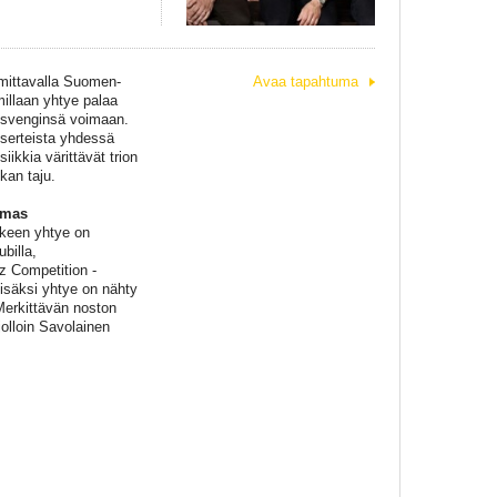
 mittavalla Suomen-
Avaa tapahtuma
millaan yhtye palaa
n svenginsä voimaan.
serteista yhdessä
ikkia värittävät trion
kan taju.
omas
lkeen yhtye on
billa,
 Competition -
lisäksi yhtye on nähty
Merkittävän noston
olloin Savolainen