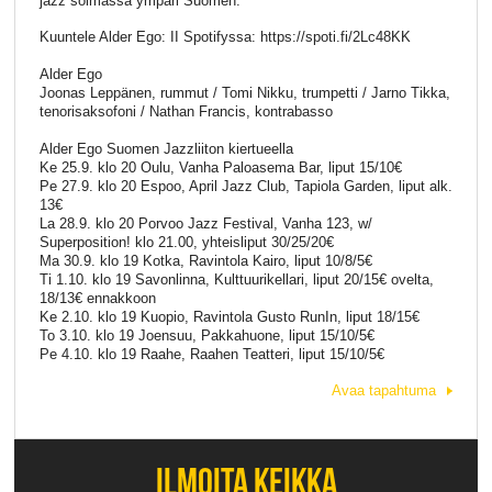
jazz soimassa ympäri Suomen.
Kuuntele Alder Ego: II Spotifyssa: https://spoti.fi/2Lc48KK
Alder Ego
Joonas Leppänen, rummut / Tomi Nikku, trumpetti / Jarno Tikka,
tenorisaksofoni / Nathan Francis, kontrabasso
Alder Ego Suomen Jazzliiton kiertueella
Ke 25.9. klo 20 Oulu, Vanha Paloasema Bar, liput 15/10€
Pe 27.9. klo 20 Espoo, April Jazz Club, Tapiola Garden, liput alk.
13€
La 28.9. klo 20 Porvoo Jazz Festival, Vanha 123, w/
Superposition! klo 21.00, yhteisliput 30/25/20€
Ma 30.9. klo 19 Kotka, Ravintola Kairo, liput 10/8/5€
Ti 1.10. klo 19 Savonlinna, Kulttuurikellari, liput 20/15€ ovelta,
18/13€ ennakkoon
Ke 2.10. klo 19 Kuopio, Ravintola Gusto RunIn, liput 18/15€
To 3.10. klo 19 Joensuu, Pakkahuone, liput 15/10/5€
Pe 4.10. klo 19 Raahe, Raahen Teatteri, liput 15/10/5€
Avaa tapahtuma
ILMOITA KEIKKA