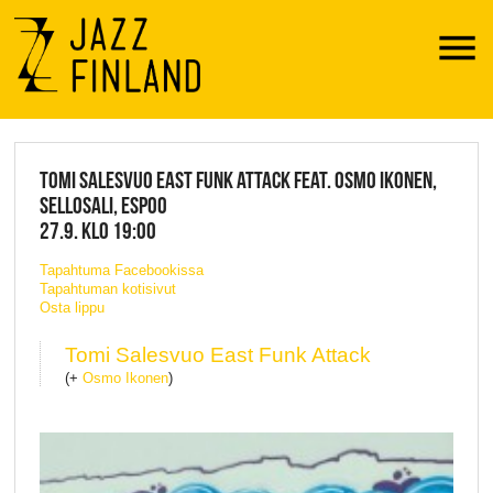
Menu
JAZZ FINLAND LIVE
TOMI SALESVUO EAST FUNK ATTACK FEAT. OSMO IKONEN,
SELLOSALI, ESPOO
27.9. KLO 19:00
Tapahtuma Facebookissa
Tapahtuman kotisivut
Osta lippu
Tomi Salesvuo East Funk Attack
(+
Osmo Ikonen
)