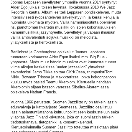
Joonas Leppäsen sävellysten ympärille vuonna 2014 syntynyt
Alder Ego julkaisi toisen levynsä IIlokakuussa 2018 We Jazz
Recordsin kautta. Albumi esitteli Leppäsen pohdiskelevan, mutta
intensiivisesti ryöpsähtelevän sävellystyylin, ja keräsi kehuja ja
huomiota ulkomaita myöten. Vailla harmoniasoitinta operoivan
ns. pianottoman kvartetin musiikki on isojen kokonaisuuksien
kamarimusiikkia jazzyhtyeelle. Sävelletyn ja vapaan ilmaisun
välillä ambivalentisti soljuva musiikki on melodista,
yllätyksellistä ja kerroksellista.
Berliinissä ja Göteborgissa opiskellut Joonas Leppänen
tunnetaan kotimaassa Alder Egon lisäksi mm. Big Blue -
yhtyeestä. Myös muut bändin muusikot ovat kunnostautuneet
viime aikojen keskeisissä “uuden jazzaallon” yhtyeissä:
saksofonisti Jarno Tikka soittaa OK:KOssa, trumpetistiTomi
Nikku Bowman Triossa ja Maxxxtetissa, jonka kokoonpanoon
kuuluu myös basisti Teemu Åkerblom. Kiertueella nähdään
Åkerblomin sijaan basson varressa Sibelius-Akatemiassa
opiskeleva Nathan Francis.
Vuonna 1966 perustettu Suomen Jazzliitto ry on tärkein jazzin
edunvalvoja ja kattojärjestö Suomessa. Jazzliitto osallistuu
jazzin asiantuntijatahona kulttuuripoliittiseen keskusteluun sekä
ylläpitää Jazz Finland -sivustoa, joka on suomijazzin tärkein
tiedotuskanava, tietopankki ja konserttikalenteri.
Kiertuetoiminnalla Suomen Jazzliitto toteuttaa missiotaan pitää