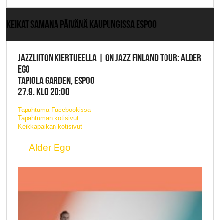
KEIKAT SAMANA PÄIVÄNÄ KAUPUNGISSA ESPOO
JAZZLIITON KIERTUEELLA | ON JAZZ FINLAND TOUR: ALDER
EGO
TAPIOLA GARDEN, ESPOO
27.9. KLO 20:00
Tapahtuma Facebookissa
Tapahtuman kotisivut
Keikkapaikan kotisivut
Alder Ego