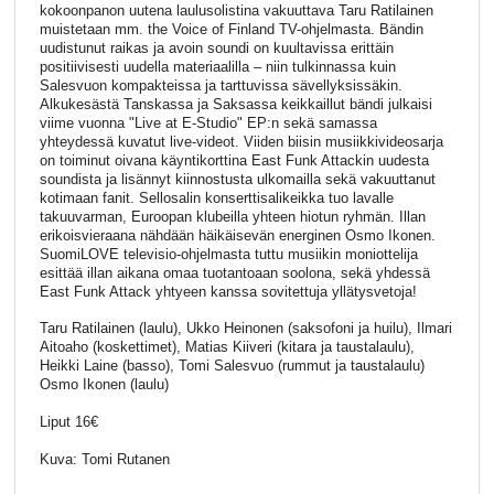
kokoonpanon uutena laulusolistina vakuuttava Taru Ratilainen
muistetaan mm. the Voice of Finland TV-ohjelmasta. Bändin
uudistunut raikas ja avoin soundi on kuultavissa erittäin
positiivisesti uudella materiaalilla – niin tulkinnassa kuin
Salesvuon kompakteissa ja tarttuvissa sävellyksissäkin.
Alkukesästä Tanskassa ja Saksassa keikkaillut bändi julkaisi
viime vuonna "Live at E-Studio" EP:n sekä samassa
yhteydessä kuvatut live-videot. Viiden biisin musiikkivideosarja
on toiminut oivana käyntikorttina East Funk Attackin uudesta
soundista ja lisännyt kiinnostusta ulkomailla sekä vakuuttanut
kotimaan fanit. Sellosalin konserttisalikeikka tuo lavalle
takuuvarman, Euroopan klubeilla yhteen hiotun ryhmän. Illan
erikoisvieraana nähdään häikäisevän energinen Osmo Ikonen.
SuomiLOVE televisio-ohjelmasta tuttu musiikin moniottelija
esittää illan aikana omaa tuotantoaan soolona, sekä yhdessä
East Funk Attack yhtyeen kanssa sovitettuja yllätysvetoja!
Taru Ratilainen (laulu), Ukko Heinonen (saksofoni ja huilu), Ilmari
Aitoaho (koskettimet), Matias Kiiveri (kitara ja taustalaulu),
Heikki Laine (basso), Tomi Salesvuo (rummut ja taustalaulu)
Osmo Ikonen (laulu)
Liput 16€
Kuva: Tomi Rutanen