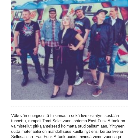
Väkevän energisestä tulkinnasta sekä live-esiintymisestään
tunnettu, rumpali Tomi Salesvuon johtama East Funk Attack on
valmistellut pitkäjänteisesti kolmatta studioalbumiaan. Yhtyeen
uutta materiaalia on mahdollisuus kuulla nyt ensi kertaa livenä
Sellosalissa. EastFunk Attack uudisti rivinsä viime vuonna ja