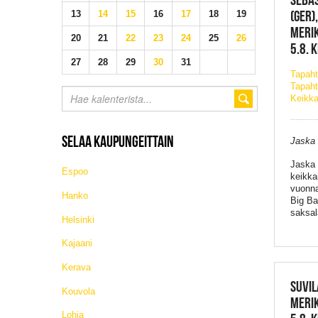
(GER),
13
14
15
16
17
18
19
MERIK
20
21
22
23
24
25
26
5.8. 
27
28
29
30
31
Tapah
Tapaht
Keikka
SELAA KAUPUNGEITTAIN
Jaska 
Jaska 
Espoo
keikka
vuonna 
Hanko
Big Ba
saksal
Helsinki
Kajaani
Kerava
SUVIL
Kouvola
MERIK
Lohja