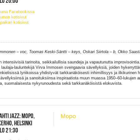
KLO 20:00
tuma Facebookissa
uman kotisivut
paikan kotisivut
Immonen – voc, Toomas Keski-Säntti – keys, Oskari Siirtola – b, Okko Saas
 intensiivisiä tarinoita, seikkailullisia saundeja ja vapautunutta improvisointi
ä laulaja-lauluntekijä Virva Immosen svengaavia sävellyksiä, joiden hykerryttä
kielisissä lyriikoissa yhdistyvät tarkkanäköisesti inhimillisyys ja ilkikurine
sävellyksiinsä ja sanoituksiinsa inspiraatiota muun muassa 1950–60-lukujen a
ta, suomalaisesta nykyrunoudesta sekä tarkkanäköisistä elokuvista.
AHTI JAZZ: MOPO,
Mopo
ERHO, HELSINKI
KLO 21:30