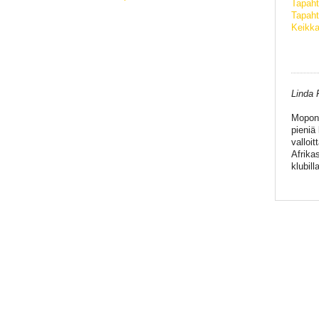
Tapah
Tapaht
Keikka
Linda 
Mopon 
pieniä
valloi
Afrika
klubill