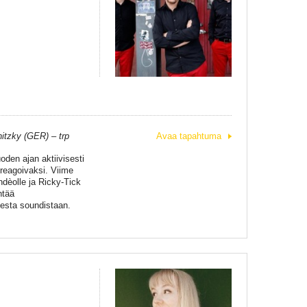
itzky (GER) – trp
Avaa tapahtuma
den ajan aktiivisesti
 reagoivaksi. Viime
indèolle ja Ricky-Tick
ntää
sesta soundistaan.