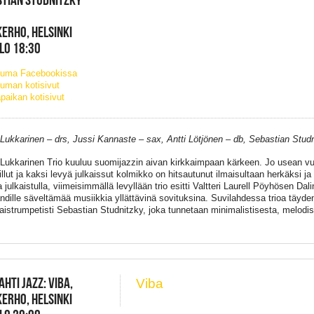
ERHO, HELSINKI
KLO 18:30
tuma Facebookissa
uman kotisivut
paikan kotisivut
Lukkarinen – drs, Jussi Kannaste – sax, Antti Lötjönen – db, Sebastian Studn
Lukkarinen Trio kuuluu suomijazzin aivan kirkkaimpaan kärkeen. Jo usean vuo
illut ja kaksi levyä julkaissut kolmikko on hitsautunut ilmaisultaan herkäksi ja
julkaistulla, viimeisimmällä levyllään trio esitti Valtteri Laurell Pöyhösen Dal
ndille säveltämää musiikkia yllättävinä sovituksina. Suvilahdessa trioa täyde
aistrumpetisti Sebastian Studnitzky, joka tunnetaan minimalistisesta, melodi
AHTI JAZZ: VIBA,
Viba
ERHO, HELSINKI