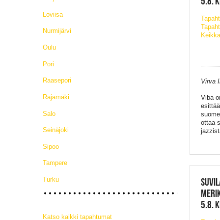
5.8. 
Loviisa
Tapah
Tapaht
Nurmijärvi
Keikka
Oulu
Pori
Raasepori
Virva 
Rajamäki
Viba on
esittä
Salo
suomen
ottaa 
Seinäjoki
jazzis
Sipoo
Tampere
Turku
SUVIL
MERIK
5.8. 
Katso kaikki tapahtumat