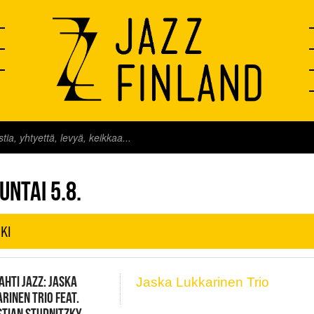
FINLAND LIVE
UNTAI 5.8.
KI
AHTI JAZZ: JASKA
Jaska Lukkarinen Trio
RINEN TRIO FEAT.
TIAN STUDNITZKY