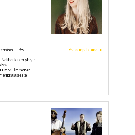
tamoinen – drs
Avaa tapahtuma
a. Nelihenkinen yhtye
vissä,
n huumori. Immonen
merikkalaisesta