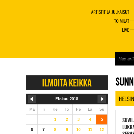
ARTISTIT JA JULKAISUT
TOIMIJAT
LIVE
JAZZ 
SUNN
ILMOITA KEIKKA
HELSIN
Elokuu 2018
Ma
Ti
Ke
To
Pe
La
Su
SUVIL
1
2
3
4
5
LUKKA
6
7
8
9
10
11
12
SEBAS