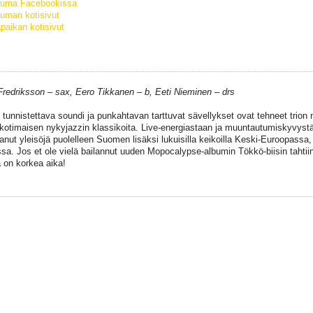
tuma Facebookissa
uman kotisivut
paikan kotisivut
Fredriksson – sax, Eero Tikkanen – b, Eeti Nieminen – drs
tunnistettava soundi ja punkahtavan tarttuvat sävellykset ovat tehneet trion n
 kotimaisen nykyjazzin klassikoita. Live-energiastaan ja muuntautumiskyvyst
ttanut yleisöjä puolelleen Suomen lisäksi lukuisilla keikoilla Keski-Euroopassa
ssa. Jos et ole vielä bailannut uuden Mopocalypse-albumin Tökkö-biisin tahtiin
a on korkea aika!