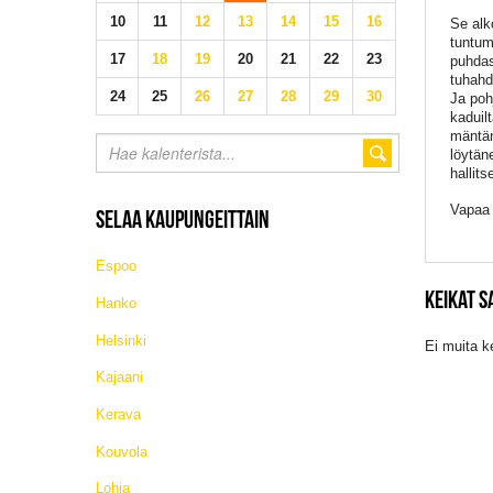
10
11
12
13
14
15
16
Se alk
tuntum
17
18
19
20
21
22
23
puhdas
tuhahd
24
25
26
27
28
29
30
Ja poh
kaduil
mäntän
löytän
hallit
Vapaa
SELAA KAUPUNGEITTAIN
Espoo
KEIKAT 
Hanko
Helsinki
Ei muita k
Kajaani
Kerava
Kouvola
Lohja