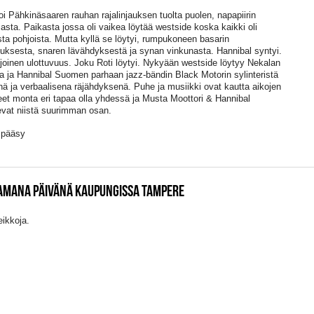
oi Pähkinäsaaren rauhan rajalinjauksen tuolta puolen, napapiirin
asta. Paikasta jossa oli vaikea löytää westside koska kaikki oli
ta pohjoista. Mutta kyllä se löytyi, rumpukoneen basarin
uksesta, snaren lävähdyksestä ja synan vinkunasta. Hannibal syntyi.
joinen ulottuvuus. Joku Roti löytyi. Nykyään westside löytyy Nekalan
ta ja Hannibal Suomen parhaan jazz-bändin Black Motorin sylinteristä
ä ja verbaalisena räjähdyksenä. Puhe ja musiikki ovat kautta aikojen
eet monta eri tapaa olla yhdessä ja Musta Moottori & Hannibal
sevat niistä suurimman osan.
 pääsy
SAMANA PÄIVÄNÄ KAUPUNGISSA TAMPERE
eikkoja.