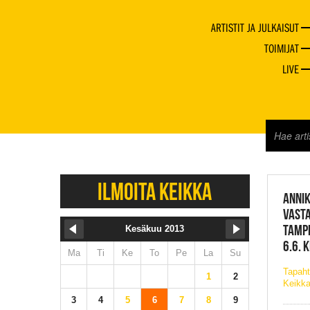
ARTISTIT JA JULKAISUT
TOIMIJAT
LIVE
JAZZ 
ILMOITA KEIKKA
ANNIK
VASTA
TAMP
Kesäkuu 2013
6.6. 
Ma
Ti
Ke
To
Pe
La
Su
Tapah
1
2
Keikka
3
4
5
6
7
8
9