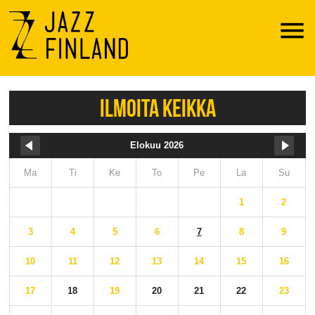
Menu
ILMOITA KEIKKA
Elokuu 2026
Ma
Ti
Ke
To
Pe
La
Su
1
2
3
4
5
6
7
8
9
10
11
12
13
14
15
16
17
18
19
20
21
22
23