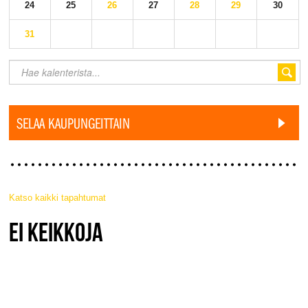
24
25
26
27
28
29
30
31
SELAA KAUPUNGEITTAIN
Katso kaikki tapahtumat
JAZZ FINLAND LIVE
EI KEIKKOJA