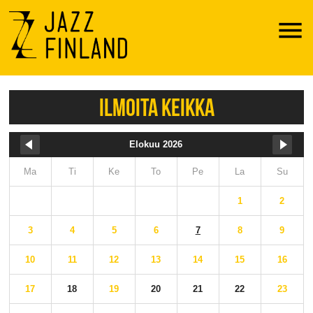
Menu
ILMOITA KEIKKA
Elokuu 2026
Ma
Ti
Ke
To
Pe
La
Su
1
2
3
4
5
6
7
8
9
10
11
12
13
14
15
16
17
18
19
20
21
22
23