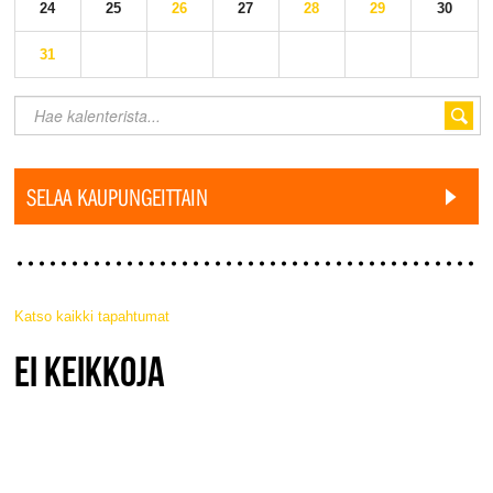
24
25
26
27
28
29
30
31
SELAA KAUPUNGEITTAIN
Katso kaikki tapahtumat
JAZZ FINLAND LIVE
EI KEIKKOJA