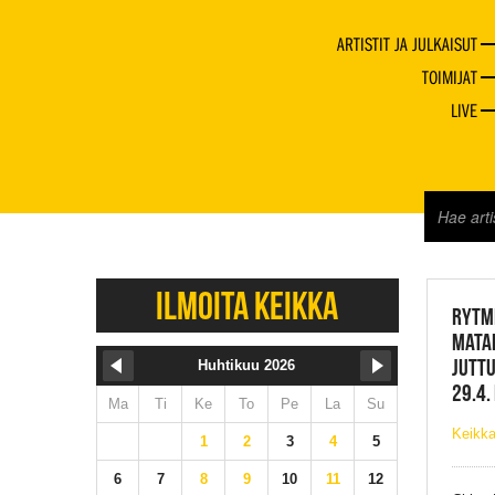
ARTISTIT JA JULKAISUT
TOIMIJAT
LIVE
JAZZ 
ILMOITA KEIKKA
RYTMI
MATA
JUTTU
Huhtikuu 2026
29.4.
Ma
Ti
Ke
To
Pe
La
Su
Keikka
1
2
3
4
5
6
7
8
9
10
11
12