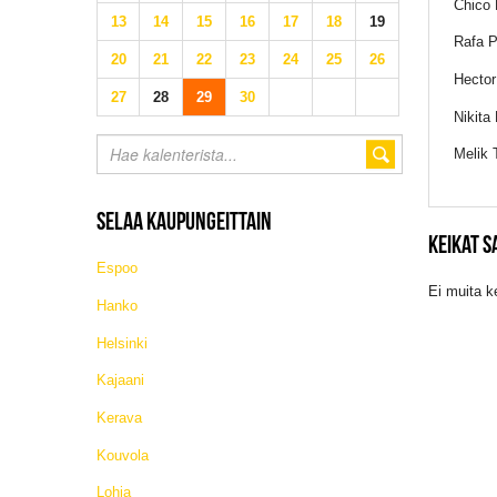
Chico 
13
14
15
16
17
18
19
Rafa P
20
21
22
23
24
25
26
Hector
27
28
29
30
Nikita
Melik 
SELAA KAUPUNGEITTAIN
KEIKAT S
Espoo
Ei muita k
Hanko
Helsinki
Kajaani
Kerava
Kouvola
Lohja