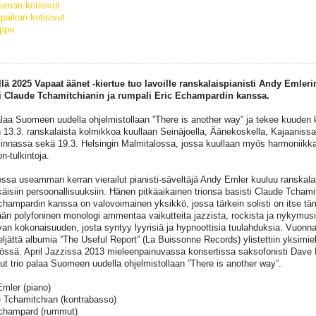
uman kotisivut
paikan kotisivut
ippu
lä 2025 Vapaat äänet -kiertue tuo lavoille ranskalaispianisti Andy Emleri
i Claude Tchamitchianin ja rumpali Eric Echampardin kanssa.
alaa Suomeen uudella ohjelmistollaan ”There is another way” ja tekee kuuden 
 13.3. ranskalaista kolmikkoa kuullaan Seinäjoella, Äänekoskella, Kajaaniss
innassa sekä 19.3. Helsingin Malmitalossa, jossa kuullaan myös harmoniikkata
n-tulkintoja.
sa useamman kerran vierailut pianisti-säveltäjä Andy Emler kuuluu ranskala
äisiin persoonallisuuksiin. Hänen pitkäaikainen trionsa basisti Claude Tchamit
champardin kanssa on valovoimainen yksikkö, jossa tärkein solisti on itse tä
kään polyfoninen monologi ammentaa vaikutteita jazzista, rockista ja nykymusi
van kokonaisuuden, josta syntyy lyyrisiä ja hypnoottisia tuulahduksia. Vuonn
neljättä albumia ”The Useful Report” (La Buissonne Records) ylistettiin yksimiel
tössä. April Jazzissa 2013 mieleenpainuvassa konsertissa saksofonisti Dave
nut trio palaa Suomeen uudella ohjelmistollaan ”There is another way”.
mler (piano)
 Tchamitchian (kontrabasso)
champard (rummut)