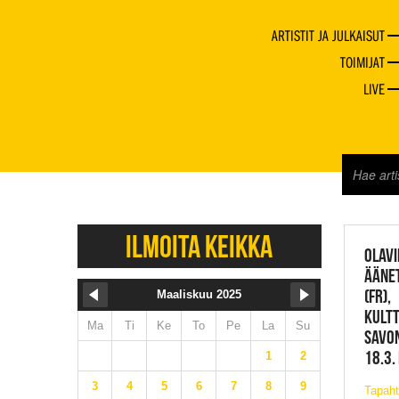
ARTISTIT JA JULKAISUT
TOIMIJAT
LIVE
JAZZ 
ILMOITA KEIKKA
OLAVI
ÄÄNET
(FR),
Maaliskuu 2025
KULTT
Ma
Ti
Ke
To
Pe
La
Su
SAVO
18.3.
1
2
3
4
5
6
7
8
9
Tapah