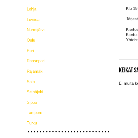
Klo 19:
Lohja
Järjes
Loviisa
Kiertu
Nurmijärvi
Kiertu
Yhtei
Oulu
Pori
Raasepori
KEIKAT 
Rajamäki
Salo
Ei muita k
Seinäjoki
Sipoo
Tampere
Turku