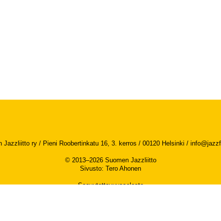
Jazzliitto ry / Pieni Roobertinkatu 16, 3. kerros / 00120 Helsinki /
info@jazzfi
© 2013–2026 Suomen Jazzliitto
Sivusto
:
Tero Ahonen
Saavutettavuusseloste