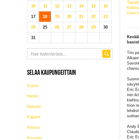
Tapaht
10
11
12
13
14
15
16
Keikka
Osta l
17
18
19
20
21
22
23
24
25
26
27
28
29
30
Kevääl
31
basist
Trio p
Alkaen
Savonl
chanso
SELAA KAUPUNGEITTAIN
Suomes
sävykk
Espoo
Eric E
niin i
Hanko
kiehto
trion 
Helsinki
lehdis
soitta
Kajaani
Andy E
Kerava
Claude
Eric E
Kouvola