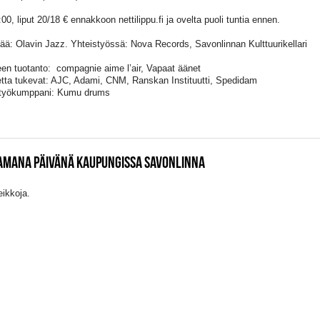
00, liput 20/18 € ennakkoon nettilippu.fi ja ovelta puoli tuntia ennen.
tää: Olavin Jazz. Yhteistyössä: Nova Records, Savonlinnan Kulttuurikellari
een tuotanto: compagnie aime l’air, Vapaat äänet
etta tukevat: AJC, Adami, CNM, Ranskan Instituutti, Spedidam
styökumppani: Kumu drums
SAMANA PÄIVÄNÄ KAUPUNGISSA SAVONLINNA
eikkoja.