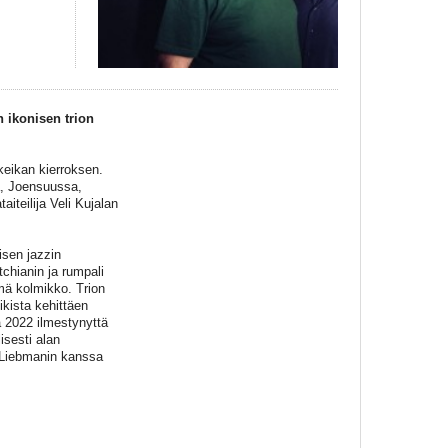
n ikonisen trion
keikan kierroksen.
a, Joensuussa,
iteilija Veli Kujalan
isen jazzin
chianin ja rumpali
mä kolmikko. Trion
ikista kehittäen
a 2022 ilmestynyttä
isesti alan
 Liebmanin kanssa