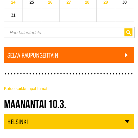
24
25
26
27
28
29
30
31
SELAA KAUPUNGEITTAIN
Katso kaikki tapahtumat
JAZZ FINLAND LIVE
MAANANTAI 10.3.
HELSINKI