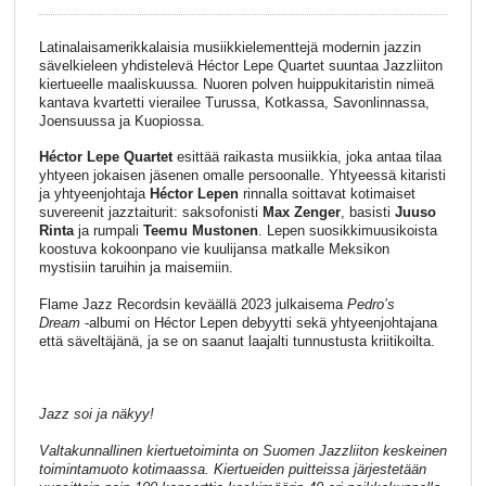
Latinalaisamerikkalaisia musiikkielementtejä modernin jazzin
sävelkieleen yhdistelevä Héctor Lepe Quartet suuntaa Jazzliiton
kiertueelle maaliskuussa. Nuoren polven huippukitaristin nimeä
kantava kvartetti vierailee Turussa, Kotkassa, Savonlinnassa,
Joensuussa ja Kuopiossa.
Héctor Lepe Quartet
esittää raikasta musiikkia, joka antaa tilaa
yhtyeen jokaisen jäsenen omalle persoonalle. Yhtyeessä kitaristi
ja yhtyeenjohtaja
Héctor Lepen
rinnalla soittavat kotimaiset
suvereenit jazztaiturit: saksofonisti
Max Zenger
, basisti
Juuso
Rinta
ja rumpali
Teemu Mustonen
. Lepen suosikkimuusikoista
koostuva kokoonpano vie kuulijansa matkalle Meksikon
mystisiin taruihin ja maisemiin.
Flame Jazz Recordsin keväällä 2023 julkaisema
Pedro’s
Dream
-albumi on Héctor Lepen debyytti sekä yhtyeenjohtajana
että säveltäjänä, ja se on saanut laajalti tunnustusta kriitikoilta.
Jazz soi ja näkyy!
Valtakunnallinen kiertuetoiminta on Suomen Jazzliiton keskeinen
toimintamuoto kotimaassa. Kiertueiden puitteissa järjestetään