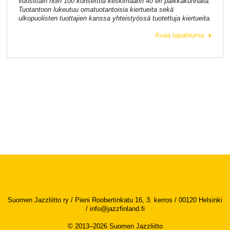
vuosittain noin 100 konserttia keskimäärin 40 eri paikkakunnalla.
Tuotantoon lukeutuu omatuotantoisia kiertueita sekä
ulkopuolisten tuottajien kanssa yhteistyössä tuotettuja kiertueita.
Avaa tapahtuma
Suomen Jazzliitto ry / Pieni Roobertinkatu 16, 3. kerros / 00120 Helsinki
/
info@jazzfinland.fi
© 2013–2026 Suomen Jazzliitto