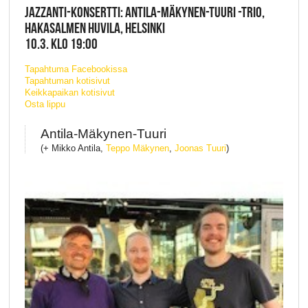
JAZZANTI-KONSERTTI: ANTILA-MÄKYNEN-TUURI -TRIO,
HAKASALMEN HUVILA, HELSINKI
10.3. KLO 19:00
Tapahtuma Facebookissa
Tapahtuman kotisivut
Keikkapaikan kotisivut
Osta lippu
Antila-Mäkynen-Tuuri
(+ Mikko Antila,
Teppo Mäkynen
,
Joonas Tuuri
)