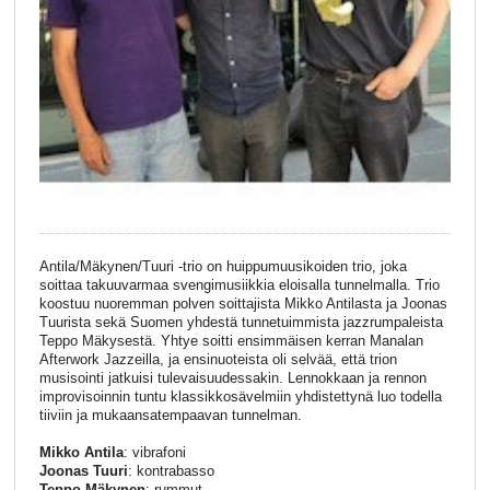
Antila/Mäkynen/Tuuri -trio on huippumuusikoiden trio, joka
soittaa takuuvarmaa svengimusiikkia eloisalla tunnelmalla. Trio
koostuu nuoremman polven soittajista Mikko Antilasta ja Joonas
Tuurista sekä Suomen yhdestä tunnetuimmista jazzrumpaleista
Teppo Mäkysestä. Yhtye soitti ensimmäisen kerran Manalan
Afterwork Jazzeilla, ja ensinuoteista oli selvää, että trion
musisointi jatkuisi tulevaisuudessakin. Lennokkaan ja rennon
improvisoinnin tuntu klassikkosävelmiin yhdistettynä luo todella
tiiviin ja mukaansatempaavan tunnelman.
Mikko Antila
: vibrafoni
Joonas Tuuri
: kontrabasso
Teppo Mäkynen
: rummut