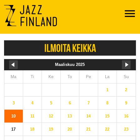
Menu
ILMOITA KEIKKA
Maaliskuu 2025
Ma
Ti
Ke
To
Pe
La
Su
1
2
3
4
5
6
7
8
9
10
11
12
13
14
15
16
17
18
19
20
21
22
23