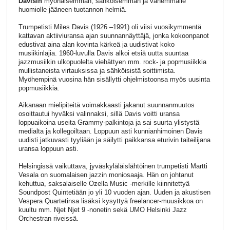
Davisin
myöhäisemmän, sähköisemmän ja vähemmälle
huomiolle jääneen tuotannon helmiä.
Trumpetisti Miles Davis (1926 –1991) oli viisi vuosikymmentä
kattavan aktiiviuransa ajan suunnannäyttäjä, jonka kokoonpanot
edustivat aina alan kovinta kärkeä ja uudistivat koko
musiikinlajia. 1960-luvulla Davis alkoi etsiä uutta suuntaa
jazzmusiikin ulkopuolelta viehättyen mm. rock- ja popmusiikkia
mullistaneista virtauksissa ja sähköisistä soittimista.
Myöhempinä vuosina hän sisällytti ohjelmistoonsa myös uusinta
popmusiikkia.
Aikanaan mielipiteitä voimakkaasti jakanut suunnanmuutos
osoittautui hyväksi valinnaksi, sillä Davis voitti uransa
loppuaikoina useita Grammy-palkintoja ja sai suurta ylistystä
medialta ja kollegoiltaan. Loppuun asti kunnianhimoinen Davis
uudisti jatkuvasti tyyliään ja säilytti paikkansa eturivin taiteilijana
uransa loppuun asti.
Helsingissä vaikuttava, jyväskyläläislähtöinen trumpetisti Martti
Vesala on suomalaisen jazzin moniosaaja. Hän on johtanut
kehuttua, saksalaiselle Ozella Music -merkille kiinnitettyä
Soundpost Quintetiään jo yli 10 vuoden ajan. Uuden ja akustisen
Vespera Quartetinsa lisäksi kysyttyä freelancer-muusikkoa on
kuultu mm. Njet Njet 9 -nonetin sekä UMO Helsinki Jazz
Orchestran riveissä.