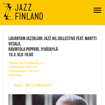
Menu
JAZZ FINLAND LIVE
LAUANTAIN JAZZKLUBI: JAZZ JKL COLLECTIVE FEAT. MARTTI
VESALA,
RAVINTOLA POPPARI, JYVÄSKYLÄ
15.3. KLO 19:00
Tapahtuma Facebookissa
Tapahtuman kotisivut
Keikkapaikan kotisivut
Osta lippu
Jazz Jkl Collective