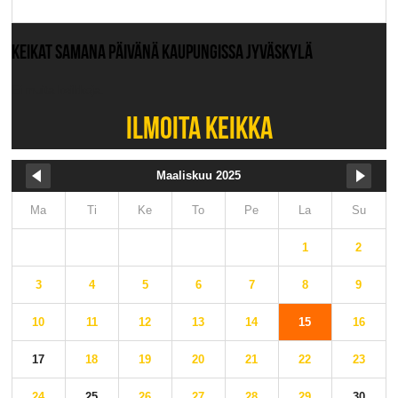
KEIKAT SAMANA PÄIVÄNÄ KAUPUNGISSA JYVÄSKYLÄ
Ei muita keikkoja.
ILMOITA KEIKKA
Maaliskuu 2025
Ma
Ti
Ke
To
Pe
La
Su
1
2
3
4
5
6
7
8
9
10
11
12
13
14
15
16
17
18
19
20
21
22
23
24
25
26
27
28
29
30