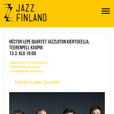
Menu
JAZZ FINLAND LIVE
HÉCTOR LEPE QUARTET JAZZLIITON KIERTUEELLA,
TEERENPELI, KUOPIO
13.3. KLO 19:00
Tapahtuma Facebookissa
Tapahtuman kotisivut
Keikkapaikan kotisivut
Héctor Lepe Quartet