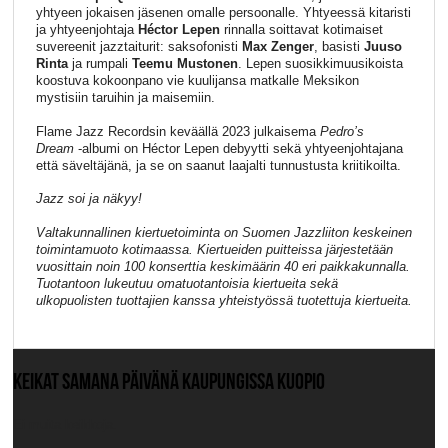
yhtyeen jokaisen jäsenen omalle persoonalle. Yhtyeessä kitaristi
ja yhtyeenjohtaja
Héctor Lepen
rinnalla soittavat kotimaiset
suvereenit jazztaiturit: saksofonisti
Max Zenger
, basisti
Juuso
Rinta
ja rumpali
Teemu Mustonen
. Lepen suosikkimuusikoista
koostuva kokoonpano vie kuulijansa matkalle Meksikon
mystisiin taruihin ja maisemiin.
Flame Jazz Recordsin keväällä 2023 julkaisema
Pedro’s
Dream
-albumi on Héctor Lepen debyytti sekä yhtyeenjohtajana
että säveltäjänä, ja se on saanut laajalti tunnustusta kriitikoilta.
Jazz soi ja näkyy!
Valtakunnallinen kiertuetoiminta on Suomen Jazzliiton keskeinen
toimintamuoto kotimaassa. Kiertueiden puitteissa järjestetään
vuosittain noin 100 konserttia keskimäärin 40 eri paikkakunnalla.
Tuotantoon lukeutuu omatuotantoisia kiertueita sekä
ulkopuolisten tuottajien kanssa yhteistyössä tuotettuja kiertueita.
KEIKAT SAMANA PÄIVÄNÄ KAUPUNGISSA KUOPIO
Ei muita keikkoja.