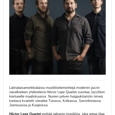
Latinalaisamerikkalaisia musiikkielementtejä modernin jazzin
sävelkieleen yhdistelevä Héctor Lepe Quartet suuntaa Jazzliiton
kiertueelle maaliskuussa. Nuoren polven huippukitaristin nimeä
kantava kvartetti vierailee Turussa, Kotkassa, Savonlinnassa,
Joensuussa ja Kuopiossa.
Héctor Lepe Quartet
esittää raikasta musiikkia, joka antaa tilaa