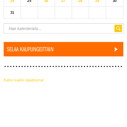
24
25
26
27
28
29
30
31
SELAA KAUPUNGEITTAIN
Katso kaikki tapahtumat