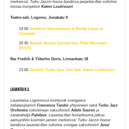
merkeissä: Turku Jazzin house bandissa perjantai-illan solistina
loistaa trumpetisti
Kalevi Louhivuori
.
Teatro-sali, Logomo, Junakatu 9
19.00
Josefiina Vannesluoma & Mortal Lease in
Chamber
20.45
Manuel Dunkel Quintet feat. Peter Bernstein
(FI/US)
Bar Fredrik & Yökerho Doris, Linnankatu 18
23.00
Jazzkot: Turku Jazz Jam feat. Kalevi Louhivuori
LAUANTAI 8.3.
Lauantaina Logomossa esiintyvät svengaava
italialaispianisti
Francesca Tandoi
yhtyeineen sekä
Turku Jazz
Orchestra
solisteinaan saksofonisti
Adele Sauros
ja
sanataiteilja
Paleface
. Lauantai-illan festarihuuma jatkuu
aamuyöhön kuumien jamien merkeissä: Turku Jazzin house
bandissa lauantai-illan solistina svengaa saksofonisti
Jussi