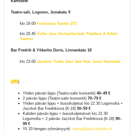
Kannaste
.
Teatro-sali, Logomo, Junakatu 9
klo 19.00
Francesca Tandoi (IT)
klo 20.45
Turku Jazz Orchestra feat. Paleface & Adele
Sauros
Bar Fredrik & Yökerho Doris, Linnankatu 18
klo 23.00
Jazzkot: Turku Jazz Jam feat. Jussi Kannaste
LIPUT
:
Yhden päivän lippu (Teatro-salin konsertit)
40–49 €
2 päivän lippu (Teatro-salin konsertit)
70–79 €
Yhden päivän lippu + bussikuljetus klo 22.30 Logomolta +
Jazzkot Bar Fredrikissä (K-18)
50–59 €
Kahden päivän lippu + bussikuljetukset klo 22.30
Logomolta + 2 päivän Jazzkot Bar Fredrikissä (K-18)
90–
99 €
Yli 20 hengen ryhmämyynti:
sanna@jazzcityturku.fi