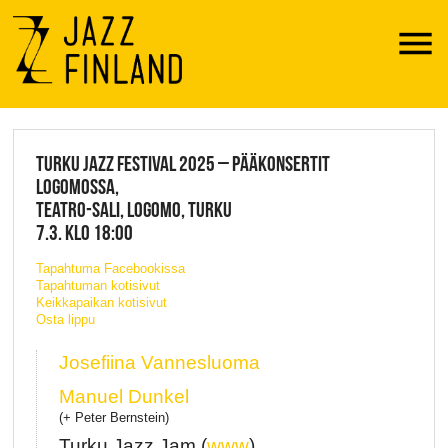
Menu
JAZZ FINLAND LIVE
TURKU JAZZ FESTIVAL 2025 – PÄÄKONSERTIT
LOGOMOSSA,
TEATRO-SALI, LOGOMO, TURKU
7.3. KLO 18:00
Tapahtuma Facebookissa
Tapahtuman kotisivut
Keikkapaikan kotisivut
Osta lippu
Josefiina Vannesluoma
Manuel Dunkel
(+ Peter Bernstein)
Turku Jazz Jam (
www
)