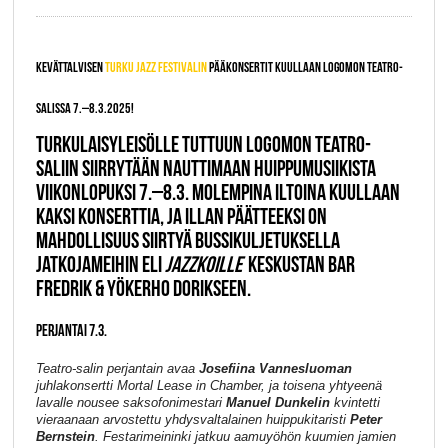
KEVÄTTALVISEN
TURKU JAZZ FESTIVALIN
PÄÄKONSERTIT KUULLAAN LOGOMON TEATRO-
SALISSA 7.–8.3.2025!
TURKULAISYLEISÖLLE TUTTUUN LOGOMON TEATRO-
SALIIN SIIRRYTÄÄN NAUTTIMAAN HUIPPUMUSIIKISTA
VIIKONLOPUKSI 7.–8.3. MOLEMPINA ILTOINA KUULLAAN
KAKSI KONSERTTIA, JA ILLAN PÄÄTTEEKSI ON
MAHDOLLISUUS SIIRTYÄ BUSSIKULJETUKSELLA
JATKOJAMEIHIN ELI
JAZZKOILLE
KESKUSTAN BAR
FREDRIK & YÖKERHO DORIKSEEN.
PERJANTAI 7.3.
Teatro-salin perjantain avaa
Josefiina Vannesluoman
juhlakonsertti Mortal Lease in Chamber, ja toisena yhtyeenä
lavalle nousee saksofonimestari
Manuel Dunkelin
kvintetti
vieraanaan arvostettu yhdysvaltalainen huippukitaristi
Peter
Bernstein
. Festarimeininki jatkuu aamuyöhön kuumien jamien