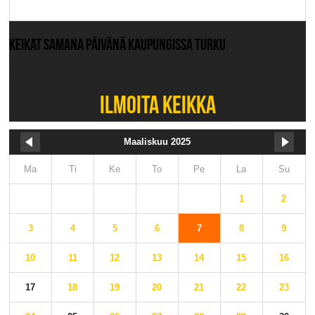
KEIKAT SAMANA PÄIVÄNÄ KAUPUNGISSA TURKU
Ei muita keikkoja.
ILMOITA KEIKKA
Maaliskuu 2025
Ma
Ti
Ke
To
Pe
La
Su
1
2
3
4
5
6
7
8
9
10
11
12
13
14
15
16
17
18
19
20
21
22
23