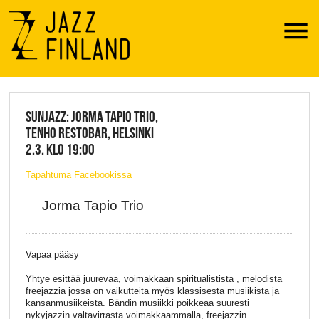
Menu
JAZZ FINLAND LIVE
SUNJAZZ: JORMA TAPIO TRIO,
TENHO RESTOBAR, HELSINKI
2.3. KLO 19:00
Tapahtuma Facebookissa
Jorma Tapio Trio
Vapaa pääsy
Yhtye esittää juurevaa, voimakkaan spiritualistista , melodista
freejazzia jossa on vaikutteita myös klassisesta musiikista ja
kansanmusiikeista. Bändin musiikki poikkeaa suuresti
nykyjazzin valtavirrasta voimakkaammalla, freejazzin