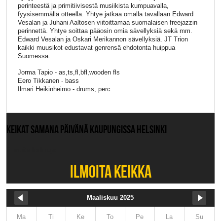
perinteestä ja primitiivisestä musiikista kumpuavalla,
fyysisemmällä otteella. Yhtye jatkaa omalla tavallaan Edward
Vesalan ja Juhani Aaltosen viitoittamaa suomalaisen freejazzin
perinnettä. Yhtye soittaa pääosin omia sävellyksiä sekä mm.
Edward Vesalan ja Oskari Merikannon sävellyksiä. JT Trion
kaikki muusikot edustavat genrensä ehdotonta huippua
Suomessa.
Jorma Tapio - as,ts,fl,bfl,wooden fls
Eero Tikkanen - bass
Ilmari Heikinheimo - drums, perc
KEIKAT SAMANA PÄIVÄNÄ KAUPUNGISSA HELSINKI
Ei muita keikkoja.
ILMOITA KEIKKA
Maaliskuu 2025
Ma
Ti
Ke
To
Pe
La
Su