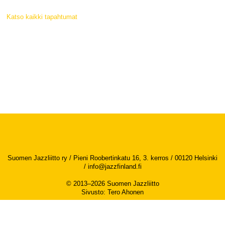
Katso kaikki tapahtumat
Suomen Jazzliitto ry / Pieni Roobertinkatu 16, 3. kerros / 00120 Helsinki
/
info@jazzfinland.fi
© 2013–2026 Suomen Jazzliitto
Sivusto
:
Tero Ahonen
Saavutettavuusseloste