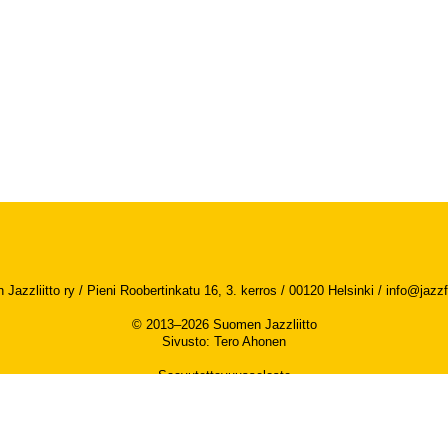
Jazzliitto ry / Pieni Roobertinkatu 16, 3. kerros / 00120 Helsinki /
info@jazzfi
© 2013–2026 Suomen Jazzliitto
Sivusto
:
Tero Ahonen
Saavutettavuusseloste