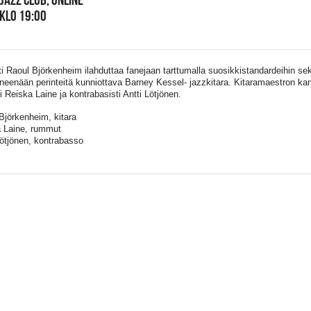
 KLO 19:00
sti Raoul Björkenheim ilahduttaa fanejaan tarttumalla suosikkistandardeihin sek
ineenään perinteitä kunniottava Barney Kessel- jazzkitara. Kitaramaestron k
i Reiska Laine ja kontrabasisti Antti Lötjönen.
Björkenheim, kitara
 Laine, rummut
Lötjönen, kontrabasso