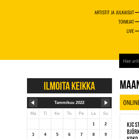
ARTISTIT JA JULKAISUT
TOIMIJAT
LIVE
JAZZ 
MAAN
ILMOITA KEIKKA
ONLIN
Tammikuu 2022
Ma
Ti
Ke
To
Pe
La
Su
KJC S
1
2
BJÖRK
3
4
5
6
7
8
9
KOKO 