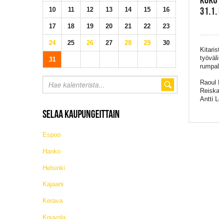
31.1.
10
11
12
13
14
15
16
17
18
19
20
21
22
23
24
25
26
27
28
29
30
Kitari
työväl
31
rumpal
Raoul 
Reiska
Antti 
SELAA KAUPUNGEITTAIN
Espoo
Hanko
Helsinki
Kajaani
Kerava
Kouvola