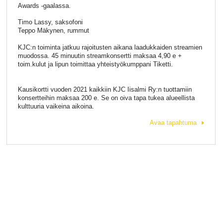
Awards -gaalassa.
Timo Lassy, saksofoni
Teppo Mäkynen, rummut
KJC:n toiminta jatkuu rajoitusten aikana laadukkaiden streamien
muodossa. 45 minuutin streamkonsertti maksaa 4,90 e +
toim.kulut ja lipun toimittaa yhteistyökumppani Tiketti.
Kausikortti vuoden 2021 kaikkiin KJC Iisalmi Ry:n tuottamiin
konsertteihin maksaa 200 e. Se on oiva tapa tukea alueellista
kulttuuria vaikeina aikoina.
Avaa tapahtuma