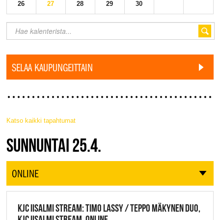
26
27
28
29
30
SELAA KAUPUNGEITTAIN
Katso kaikki tapahtumat
JAZZ FINLAND LIVE
SUNNUNTAI 25.4.
ONLINE
KJC IISALMI STREAM: TIMO LASSY / TEPPO MÄKYNEN DUO,
KJC IISALMI STREAM, ONLINE