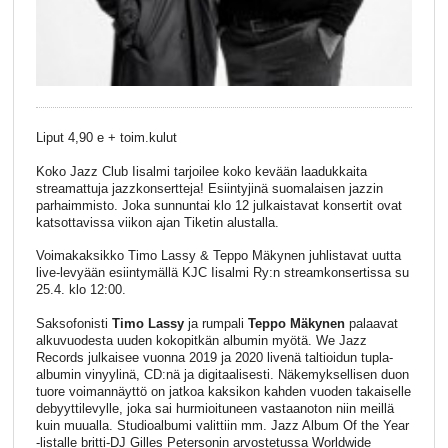
Liput 4,90 e + toim.kulut
Koko Jazz Club Iisalmi tarjoilee koko kevään laadukkaita
streamattuja jazzkonsertteja! Esiintyjinä suomalaisen jazzin
parhaimmisto. Joka sunnuntai klo 12 julkaistavat konsertit ovat
katsottavissa viikon ajan Tiketin alustalla.
Voimakaksikko Timo Lassy & Teppo Mäkynen juhlistavat uutta
live-levyään esiintymällä KJC Iisalmi Ry:n streamkonsertissa su
25.4. klo 12:00.
Saksofonisti
Timo Lassy
ja rumpali
Teppo Mäkynen
palaavat
alkuvuodesta uuden kokopitkän albumin myötä. We Jazz
Records julkaisee vuonna 2019 ja 2020 livenä taltioidun tupla-
albumin vinyylinä, CD:nä ja digitaalisesti. Näkemyksellisen duon
tuore voimannäyttö on jatkoa kaksikon kahden vuoden takaiselle
debyyttilevylle, joka sai hurmioituneen vastaanoton niin meillä
kuin muualla. Studioalbumi valittiin mm. Jazz Album Of the Year
-listalle britti-DJ Gilles Petersonin arvostetussa Worldwide