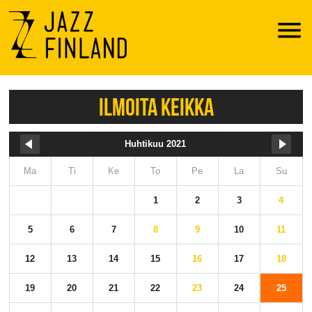
Menu
ILMOITA KEIKKA
Huhtikuu 2021
Ma
Ti
Ke
To
Pe
La
Su
1
2
3
4
5
6
7
8
9
10
11
12
13
14
15
16
17
18
19
20
21
22
23
24
25