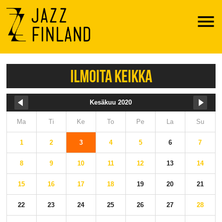
Menu
ILMOITA KEIKKA
Kesäkuu 2020
Ma
Ti
Ke
To
Pe
La
Su
1
2
3
4
5
6
7
8
9
10
11
12
13
14
15
16
17
18
19
20
21
22
23
24
25
26
27
28