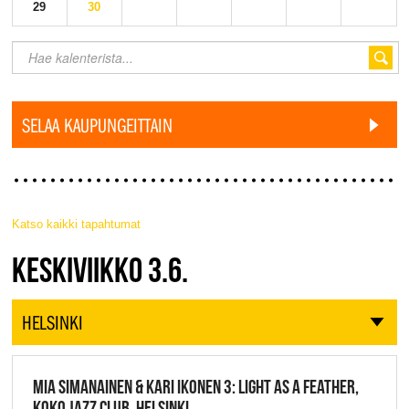
29
30
SELAA KAUPUNGEITTAIN
Katso kaikki tapahtumat
JAZZ FINLAND LIVE
KESKIVIIKKO 3.6.
HELSINKI
MIA SIMANAINEN & KARI IKONEN 3: LIGHT AS A FEATHER,
KOKO JAZZ CLUB, HELSINKI