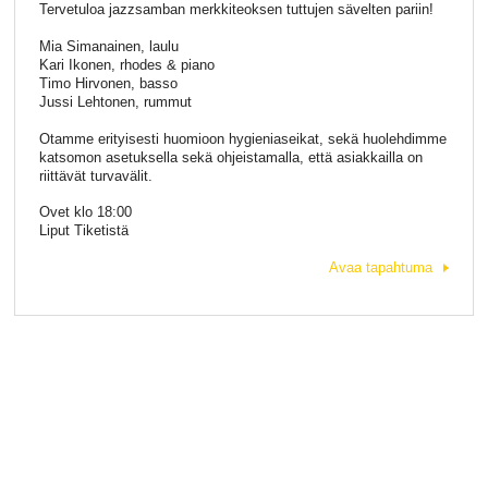
Tervetuloa jazzsamban merkkiteoksen tuttujen sävelten pariin!
Mia Simanainen, laulu
Kari Ikonen, rhodes & piano
Timo Hirvonen, basso
Jussi Lehtonen, rummut
Otamme erityisesti huomioon hygieniaseikat, sekä huolehdimme
katsomon asetuksella sekä ohjeistamalla, että asiakkailla on
riittävät turvavälit.
Ovet klo 18:00
Liput Tiketistä
Avaa tapahtuma