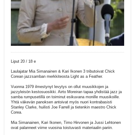
Liput 20 / 18 e
Laulajatar Mia Simanainen & Kari Ikonen 3 tributoivat Chick
Corean jazzsamban merkkiteosta Light as a Feather.
Vuonna 1979 ilmestynyt levytys on ollut muusikkojen ja
jazzyleisön kestosuosikki. Airto Moreiran tapaa yhdistää jazz ja
samba rumpusetillä on toiminut esikuvana monille muusikoille.
Yhtä väkevän panoksen antoivat myös nuori kontrabasisti
Stanley Clarke, huilisti Joe Farrell ja tietenkin maestro Chick
Corea.
Mia Simanainen, Kari Ikonen, Timo Hirvonen ja Jussi Lehtonen
ovat palanneet viime vuosina toistuvasti materiaalin pariin.