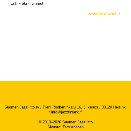
Erik Fräki - rummut
Avaa tapahtuma
Suomen Jazzliitto ry / Pieni Roobertinkatu 16, 3. kerros / 00120 Helsinki
/
info@jazzfinland.fi
© 2013–2026 Suomen Jazzliitto
Sivusto
:
Tero Ahonen