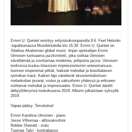
Emmi U. Quintet esiintyy erityiskokoonpanolla 8.6. Feel Helsinki
-tapahtumassa Musiikkitalolla klo 15:30. Emmi U. Quintet on
Sibelius-Akatemian global music -linjan opiskelijan Emmi
Uimosen luotsaama jazzkvintetti, joka soittaa Uimosen
säveltämää ja sovittamaa modernia, pohjoista jazzia. Uimosen
teoksissa kuuluu klassisen impressionismin unenomaisuus,
luonnon inspiroimat pitkät, haikeat melodiat ja brasilialaisen
rytmiikan kaiut. Kaiken läpi väreilevät eksistentialistisen
melankolian pisarat, viulun ja saksofonin yhdessä ja erikseen
soittamat melodiat ja improvisaatio. Emmi U. Quintet äänitti
debyyttilevynsä toukokuussa 2019. Albumi julkaistaan syksyllä
2019.
Vapaa pääsy. Tervetuloa!
Emmi Karoliina Uimonen - piano
Jesse Vilhomaa - alttosaksofoni
Robbie Sherratt - viulu
Tuomas Talvi - kontrabasso