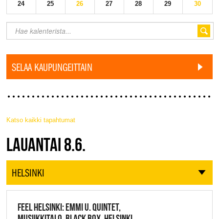
24
25
26
27
28
29
30
SELAA KAUPUNGEITTAIN
Katso kaikki tapahtumat
JAZZ FINLAND LIVE
LAUANTAI 8.6.
HELSINKI
FEEL HELSINKI: EMMI U. QUINTET,
MUSIIKKITALO, BLACK BOX, HELSINKI