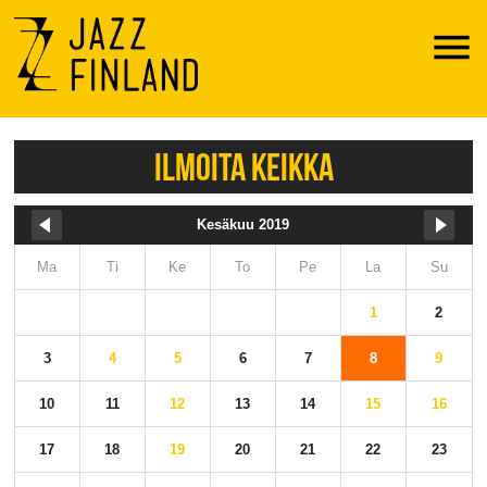
Menu
ILMOITA KEIKKA
Kesäkuu 2019
Ma
Ti
Ke
To
Pe
La
Su
1
2
3
4
5
6
7
8
9
10
11
12
13
14
15
16
17
18
19
20
21
22
23