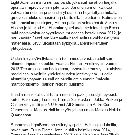
LightBoxer on instrumentaalibändi, joka surffaa afron harjalla
apunaan improvisoinnin jalo taito. Bändi on ennen kaikkea
vahvan tunnelman ja soundin yhdistelmä höystettynä tiukalla
groovella, elokuvamusiikilla ja tarttuvilla melodioilla. Kotimaisen
rytmimusiikin puurtajien, Emma-palkitun saksofonisti Markus
Holkon ja kitaristi Aki Haaralan yhteistyön hedelmä LightBoxer
näki päivänvalon debyyttilevyn muodossa kesäkuussa 2012, ja
nyt, kevään Jazzliiton kiertueella bändi esittää kakkoslevynsä
materiaalia. Levy julkaistaan syksyllä Japanin-kiertueen
yhteydessä.
Uuden levyn sävellyksistä ja tuotannosta vastaa edellisen
albumin tapaan kaksikko Haarala-Holkko. Ensilevy oli vuoden
2013 Teosto-palkintoehdokkaana, arvostelumenestys lukuisissa
medioissa ja valittiin yhdeksi vuoden jazzlevyistä. Uudella
albumilla yhtyeen saundi on bändin omin sanoin “paikoin
mahtipohtisempi, paikoin retrosti punkimpi”.
Bändin muusikot ovat tuttuja monista jazz- ja soulyhteyksistä,
kuten Palefacen, Tuomon, Emma Salokosken, Jukka Perkon ja
Chisun yhtyeistä sekä U-Street All Starsista ja Astro Can
Caravanista. Markus Holkko myös johtaa omaa Markus Holkko
Quartetiaan.
Suomessa LightBoxer on esiintynyt paitsi Helsingin klubeilla,
myös mm. Turun Flame Jazz -klubilla helmikuussa 2014,