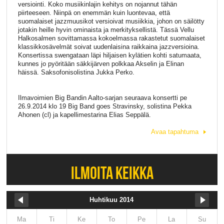
versiointi. Koko musiikinlajin kehitys on nojannut tähän
piirteeseen. Niinpä on enemmän kuin luontevaa, että
suomalaiset jazzmuusikot versioivat musiikkia, johon on säilötty
jotakin heille hyvin ominaista ja merkityksellistä. Tässä Vellu
Halkosalmen sovittamassa kokoelmassa rakastetut suomalaiset
klassikkosävelmät soivat uudenlaisina raikkaina jazzversioina.
Konsertissa swengataan läpi hiljaisen kylätien kohti satumaata,
kunnes jo pyöritään säkkijärven polkkaa Akselin ja Elinan
häissä. Saksofonisolistina Jukka Perko.
Ilmavoimien Big Bandin Aalto-sarjan seuraava konsertti pe
26.9.2014 klo 19 Big Band goes Stravinsky, solistina Pekka
Ahonen (cl) ja kapellimestarina Elias Seppälä.
Avaa tapahtuma
ILMOITA KEIKKA
Huhtikuu 2014
Ma
Ti
Ke
To
Pe
La
Su