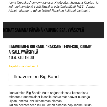
toimii Creatika Agencyn kanssa. Kiertueita rahoittavat Opetus- ja
kulttuuriministeriö sekä Musiikin edistämissäätiö MES. Vapaat
Äänet –kiertuetta tukee lisäksi Ranskan kulttuuri-instituutti.
KEIKAT SAMANA PÄIVÄNÄ KAUPUNGISSA JYVÄSKYLÄ
ILMAVOIMIEN BIG BAND: "RAKKAIN TERVEISIN, SUOMI!"
A-SALI, JYVÄSKYLÄ
10.4. KLO 19:00
Tapahtuman kotisivut
Ilmavoimien Big Band
Ilmavoimien Big Bandin Aalto-sarjan toisessa konsertissa
rakastetut suomalaiset klassikkosävelmät saavat uuden ja
uljaan, entistä jazzikkaamman elämän.
Jazzin perinteeseen kuuluu oman aikansa populaarimusiikin