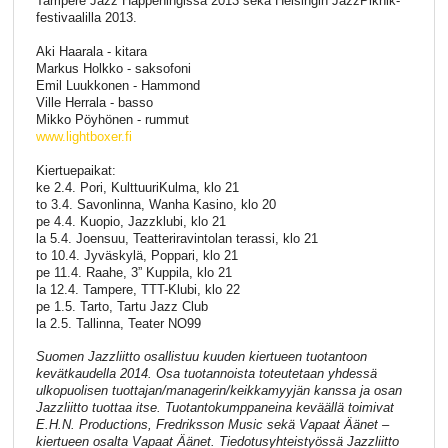
Tampere Jazz Happeningissa 2013 sekä Helsingin JazzPiknik-
festivaalilla 2013.
Aki Haarala - kitara
Markus Holkko - saksofoni
Emil Luukkonen - Hammond
Ville Herrala - basso
Mikko Pöyhönen - rummut
www.lightboxer.fi
Kiertuepaikat:
ke 2.4. Pori, KulttuuriKulma, klo 21
to 3.4. Savonlinna, Wanha Kasino, klo 20
pe 4.4. Kuopio, Jazzklubi, klo 21
la 5.4. Joensuu, Teatteriravintolan terassi, klo 21
to 10.4. Jyväskylä, Poppari, klo 21
pe 11.4. Raahe, 3” Kuppila, klo 21
la 12.4. Tampere, TTT-Klubi, klo 22
pe 1.5. Tarto, Tartu Jazz Club
la 2.5. Tallinna, Teater NO99
Suomen Jazzliitto osallistuu kuuden kiertueen tuotantoon
kevätkaudella 2014. Osa tuotannoista toteutetaan yhdessä
ulkopuolisen tuottajan/managerin/keikkamyyjän kanssa ja osan
Jazzliitto tuottaa itse. Tuotantokumppaneina keväällä toimivat
E.H.N. Productions, Fredriksson Music sekä Vapaat Äänet –
kiertueen osalta Vapaat Äänet. Tiedotusyhteistyössä Jazzliitto