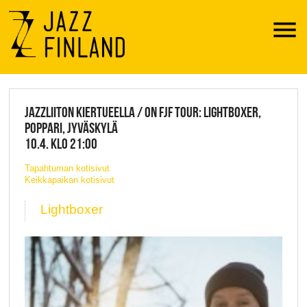
Menu
JAZZ FINLAND LIVE
JAZZLIITON KIERTUEELLA / ON FJF TOUR: LIGHTBOXER,
POPPARI, JYVÄSKYLÄ
10.4. KLO 21:00
Tapahtuman kotisivut
Keikkapaikan kotisivut
Lightboxer