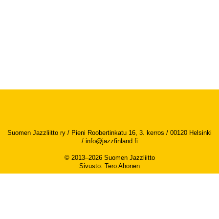
Suomen Jazzliitto ry / Pieni Roobertinkatu 16, 3. kerros / 00120 Helsinki
/
info@jazzfinland.fi
© 2013–2026 Suomen Jazzliitto
Sivusto
:
Tero Ahonen
Saavutettavuusseloste