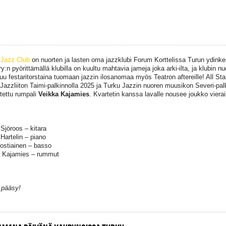
Jazz Club
on nuorten ja lasten oma jazzklubi Forum Korttelissa Turun ydink
ry:n pyörittämällä klubilla on kuultu mahtavia jameja joka arki-ilta, ja klubin 
tuu festaritorstaina tuomaan jazzin ilosanomaa myös Teatron aftereille! All S
 Jazzliiton Taimi-palkinnolla 2025 ja Turku Jazzin nuoren muusikon Severi-pal
tettu rumpali
Veikka Kajamies
. Kvartetin kanssa lavalle nousee joukko vierail
 Sjöroos – kitara
 Hartelin – piano
ostiainen – basso
 Kajamies – rummut
 pääsy!