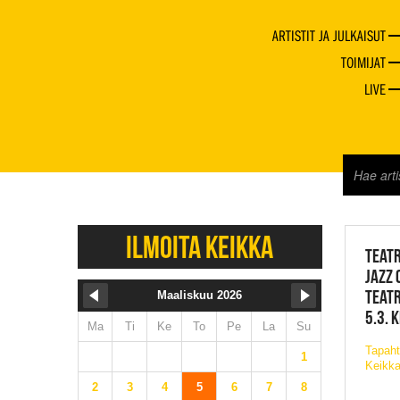
ARTISTIT JA JULKAISUT
TOIMIJAT
LIVE
JAZZ 
ILMOITA KEIKKA
TEATR
JAZZ 
TEATR
Maaliskuu 2026
5.3. 
Ma
Ti
Ke
To
Pe
La
Su
Tapaht
1
Keikka
2
3
4
5
6
7
8