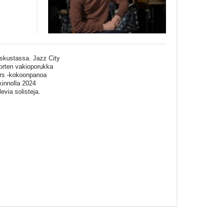
eskustassa. Jazz City
nuorten vakioporukka
tars -kokoonpanoa
kinnolla 2024
evia solisteja.