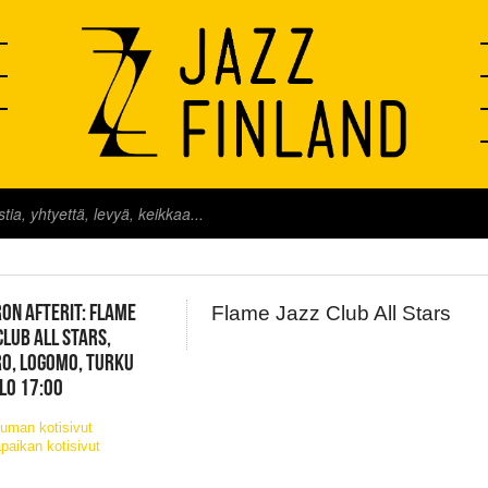
FINLAND LIVE
ON AFTERIT: FLAME
Flame Jazz Club All Stars
CLUB ALL STARS,
O, LOGOMO, TURKU
KLO 17:00
uman kotisivut
paikan kotisivut