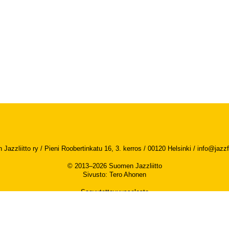
Jazzliitto ry / Pieni Roobertinkatu 16, 3. kerros / 00120 Helsinki /
info@jazzfi
© 2013–2026 Suomen Jazzliitto
Sivusto
:
Tero Ahonen
Saavutettavuusseloste