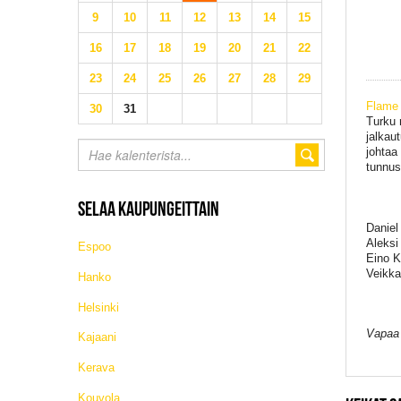
9
10
11
12
13
14
15
16
17
18
19
20
21
22
23
24
25
26
27
28
29
Flame 
30
31
Turku 
jalkau
johtaa
tunnus
SELAA KAUPUNGEITTAIN
Daniel
Aleksi
Espoo
Eino K
Veikka
Hanko
Helsinki
Vapaa
Kajaani
Kerava
Kouvola