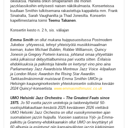
oikeuksia. Hänellä onkin omaperäinen ote moniin
jazzklassikoihin erityisesti naisen näkökulmasta. Konserteissa
kuullaan Smithin tulkitsemana rakastettuja kappaleita mm. Frank
Sinatralta, Sarah Vaughanilta ja Thad Jonesilta. Konsertin
kapellimestarina toimii
Teemu Takanen
.
Konsertin kesto n. 2 h, sis. väliajan
Emma Smith
on ollut mukana huippusuositussa Postmodern
Jukebox -yhtyeessä, tehnyt yhteistyötä musiikkimaailman
kerman, kuten Michael Bublén, Robbie Williamsin, Quincy
Jonesin ja Gregory Porterin kanssa, johtanut omaa yhtyettään
sekä julkaissut debyyttialbuminsa pari vuotta sitten. Erilaisia
ehdokkuuksia ja palkintoja hänelle on kertynyt vino pino aina
Parliamentary Jazz Awardsista Montreux Jazz Voice -kilpailuun
ja London Music Awardsin the Rising Star Awardiin.
Tarkkasilmäisimmät muistavat Emma Smithin UMOn ja
Helsingin kaupunginorkesterin yhteiskonsertin solistina kevään
2024 Quincy!-konsertista.
www.emmasmithmusic.co.uk
UMO Helsinki Jazz Orchestra – The Greatest Feats since
1975.
Jo 50 vuotta jazzin urotekoja ja taidonnäytteitä! 50-
vuotisjuhlakauttaan kesästä 2025 kevääseen 2026 viettävä
UMO Helsinki Jazz Orchestra on ollut vuosikymmenten ajan
suomalaisen jazzin huipulla. Vuosien saatossa Yrjö- ja Emma-
palkittu ja Grammy-ehdokkaanakin ollut UMO on levyttänyt yli
60 albumia ja esiintynyt niin kansainvälisten jazzin kärkinimien