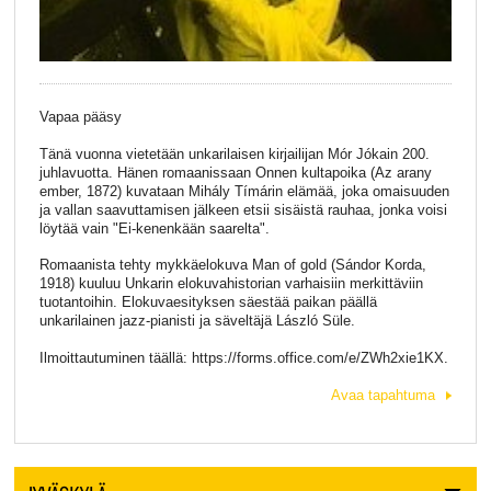
Vapaa pääsy
Tänä vuonna vietetään unkarilaisen kirjailijan Mór Jókain 200.
juhlavuotta. Hänen romaanissaan Onnen kultapoika (Az arany
ember, 1872) kuvataan Mihály Tímárin elämää, joka omaisuuden
ja vallan saavuttamisen jälkeen etsii sisäistä rauhaa, jonka voisi
löytää vain "Ei-kenenkään saarelta".
Romaanista tehty mykkäelokuva Man of gold (Sándor Korda,
1918) kuuluu Unkarin elokuvahistorian varhaisiin merkittäviin
tuotantoihin. Elokuvaesityksen säestää paikan päällä
unkarilainen jazz-pianisti ja säveltäjä László Süle.
Ilmoittautuminen täällä: https://forms.office.com/e/ZWh2xie1KX.
Avaa tapahtuma