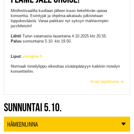
Minifestivaalilla kuullaan jälleen kuusi liekehtivän upeaa
konserttia. Esiintyjät ja ohjelma-aikataulu julkistetaan
loppukeväästä. Varaa paikkasi nyt syksyn mahtavimpiin
jazzbileisiin!
Lähtö
Turun satamasta lauantaina 4.10.2025 klo 20.55.
Paluu
sunnuntaina 5.10. klo 19.50.
Liput:
vikingline.fi
Normaali risteilylippu oikeuttaa sisäänpääsyyn kaikkiin risteilyn
konsertteihin.
Avaa tapahtuma
SUNNUNTAI 5.10.
HÄMEENLINNA