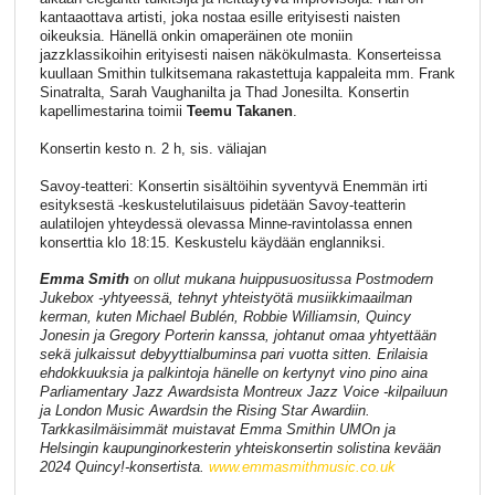
kantaaottava artisti, joka nostaa esille erityisesti naisten
oikeuksia. Hänellä onkin omaperäinen ote moniin
jazzklassikoihin erityisesti naisen näkökulmasta. Konserteissa
kuullaan Smithin tulkitsemana rakastettuja kappaleita mm. Frank
Sinatralta, Sarah Vaughanilta ja Thad Jonesilta. Konsertin
kapellimestarina toimii
Teemu Takanen
.
Konsertin kesto n. 2 h, sis. väliajan
Savoy-teatteri: Konsertin sisältöihin syventyvä Enemmän irti
esityksestä -keskustelutilaisuus pidetään Savoy-teatterin
aulatilojen yhteydessä olevassa Minne-ravintolassa ennen
konserttia klo 18:15. Keskustelu käydään englanniksi.
Emma Smith
on ollut mukana huippusuositussa Postmodern
Jukebox -yhtyeessä, tehnyt yhteistyötä musiikkimaailman
kerman, kuten Michael Bublén, Robbie Williamsin, Quincy
Jonesin ja Gregory Porterin kanssa, johtanut omaa yhtyettään
sekä julkaissut debyyttialbuminsa pari vuotta sitten. Erilaisia
ehdokkuuksia ja palkintoja hänelle on kertynyt vino pino aina
Parliamentary Jazz Awardsista Montreux Jazz Voice -kilpailuun
ja London Music Awardsin the Rising Star Awardiin.
Tarkkasilmäisimmät muistavat Emma Smithin UMOn ja
Helsingin kaupunginorkesterin yhteiskonsertin solistina kevään
2024 Quincy!-konsertista.
www.emmasmithmusic.co.uk