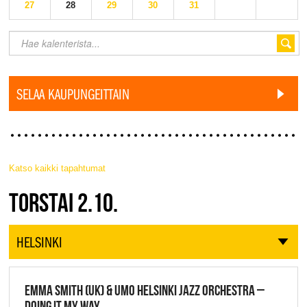
27
28
29
30
31
SELAA KAUPUNGEITTAIN
Katso kaikki tapahtumat
JAZZ FINLAND LIVE
TORSTAI 2.10.
HELSINKI
EMMA SMITH (UK) & UMO HELSINKI JAZZ ORCHESTRA –
DOING IT MY WAY,