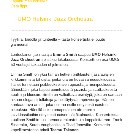
Tapahtuman kotisivut
Osta lippu
UMO Helsinki Jazz Orchestra
Tyylillä, taidolla ja tunteella – tästä konsertista ei puutu
glamouria!
Lontoolainen jazzlaulaja
Emma Smith
saapuu
UMO Helsinki
Jazz Orchestran
solistiksi lokakuussa. Konsertti on osa UMOn
50-vuotisjuhlakauden ohjelmistoa.
Emma Smith on yksi tämän hetken brittiläisten jazzlaulajien
kirkkaimmista tähdistä, jonka ura on kovassa nousukiidossa.
Hänet tunnetaan poikkeuksellisen upeasta ja monipuolisesta
äänestään, joka taipuu perinteisestä jazzista ja scattauksesta
souliin ja bluesiin. Smith on valloittava esiintyjä, joka on samaan
aikaan elegantti tulkitsija ja heittäytyvä improvisoija. Hän on
kantaaottava artisti, joka nostaa esille erityisesti naisten
oikeuksia. Hänellä onkin omaperäinen ote moniin
jazzklassikoihin erityisesti naisen näkökulmasta. Konserteissa
kuullaan Smithin tulkitsemana rakastettuja kappaleita mm. Frank
Sinatralta, Sarah Vaughanilta ja Thad Jonesilta. Konsertin
kapellimestarina toimii
Teemu Takanen
.