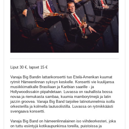
Liput 30 €, lapset 15 €
Vanaja Big Bandin lattarikonsertti tuo Etelä-Amerikan kuumat
rytmit Hämeenlinnan syksyn keskelle. Konsertti vie kuulijansa
musiikkimatkalle Brasiliaan ja Karibian saarille - ja
Hollywoodissakin piipahdetaan. Luvassa on rauhallista bossa
novaa ja riemukasta sambaa, kuumia mamborytmejä ja latin
jazzin groovea. Vanaja Big Band tarjoilee latinotunnelmia isolla
orkesterilla ja kolmella laulusolistilla. Luvassa on rytmikkäästi
svengaava konsertti.
Vanaja Big Band on hämeenlinnalainen iso viihdeorkesteri, joka
on tuttu esiintyjä kotikaupunkinsa toreilla, puistoissa ja