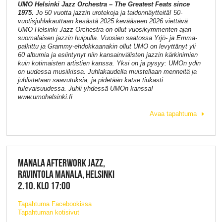
UMO Helsinki Jazz Orchestra – The Greatest Feats since
1975.
Jo 50 vuotta jazzin urotekoja ja taidonnäytteitä! 50-
vuotisjuhlakauttaan kesästä 2025 kevääseen 2026 viettävä
UMO Helsinki Jazz Orchestra on ollut vuosikymmenten ajan
suomalaisen jazzin huipulla. Vuosien saatossa Yrjö- ja Emma-
palkittu ja Grammy-ehdokkaanakin ollut UMO on levyttänyt yli
60 albumia ja esiintynyt niin kansainvälisten jazzin kärkinimien
kuin kotimaisten artistien kanssa. Yksi on ja pysyy: UMOn ydin
on uudessa musiikissa. Juhlakaudella muistellaan menneitä ja
juhlistetaan saavutuksia, ja pidetään katse tiukasti
tulevaisuudessa. Juhli yhdessä UMOn kanssa!
www.umohelsinki.fi
Avaa tapahtuma
MANALA AFTERWORK JAZZ,
RAVINTOLA MANALA, HELSINKI
2.10. KLO 17:00
Tapahtuma Facebookissa
Tapahtuman kotisivut