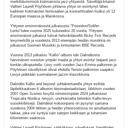
merkittävimmistä kotimaisista jazz-yhtyeistä. Säveltäjä-kitaristi
Valtteri Laurell Pöyhösen johtama yhtye on esiintynyt lähes
kaikkien kotimaisten festivaalien ja konserttisalien lisäksi yli 12
Euroopan maassa ja Marokossa.
Yhtyeen ensimmäisestä julkaisusta "Poseidon/Solifer-
Lento"tulee vuonna 2025 kuluneeksi 20 vuotta. Yhtyeen
ensimmäiset julkaisut tulivat helsinkiläisellä Ricky-Tick Records
levymerkillä ja vuodesta 2013 eteenpäin heidän musiikkia on
julkaissut Suomen Musiikki ja lontoolainen BBE Records.
Vuonna 2013 julkaistu "Kallio"-albumi teki Dalindèosta
harvinaisen suositun ympäri maata ja yhtye esiintyi laajasti jazz-
kentän ulkopuolella. Levy voitti vuoden Jazz-Emma palkinnon ja
Pöyhösen sävellykset olivat ehdolla Teosto-palkinnon saajaksi.
Levyä pidetään suomalaisen jazzin klassikkona.
Dalindèo Kallio and beyond -juhlakiertueella yhtye esittää
läpileikkauksen 6 albumin biisimateriaalistaan, lähtöisin vuoden
2007 Open Scenes levyltä viimeisimpään 2024 julkaistuun
Tropicalia Nordica -levyyn, unohtamatta tietenkin Kallio-levyn
suosikkibiisejä. Dalindèon kokoonpano on pysynyt samana
vuodesta 2004 lähtien ja heidän yhteissoitossa on ainutlaatuista
taikaa, joka voi syntyä vain satojen keikkojen ja tuhansien
kilometrien saatossa.
Valtteri Laurell Pöyhönen: sähkökitara, sävellykset, bändiliideri