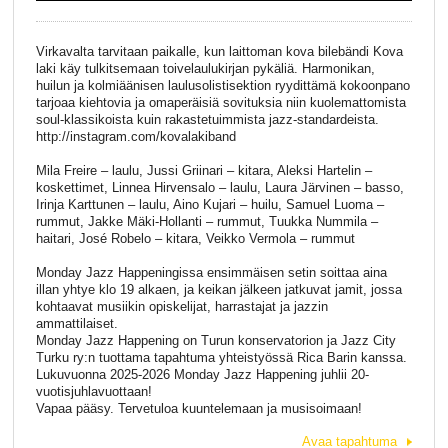
Virkavalta tarvitaan paikalle, kun laittoman kova bilebändi Kova
laki käy tulkitsemaan toivelaulukirjan pykäliä. Harmonikan,
huilun ja kolmiäänisen laulusolistisektion ryydittämä kokoonpano
tarjoaa kiehtovia ja omaperäisiä sovituksia niin kuolemattomista
soul-klassikoista kuin rakastetuimmista jazz-standardeista.
http://instagram.com/kovalakiband
Mila Freire – laulu, Jussi Griinari – kitara, Aleksi Hartelin –
koskettimet, Linnea Hirvensalo – laulu, Laura Järvinen – basso,
Irinja Karttunen – laulu, Aino Kujari – huilu, Samuel Luoma –
rummut, Jakke Mäki-Hollanti – rummut, Tuukka Nummila –
haitari, José Robelo – kitara, Veikko Vermola – rummut
Monday Jazz Happeningissa ensimmäisen setin soittaa aina
illan yhtye klo 19 alkaen, ja keikan jälkeen jatkuvat jamit, jossa
kohtaavat musiikin opiskelijat, harrastajat ja jazzin
ammattilaiset.
Monday Jazz Happening on Turun konservatorion ja Jazz City
Turku ry:n tuottama tapahtuma yhteistyössä Rica Barin kanssa.
Lukuvuonna 2025-2026 Monday Jazz Happening juhlii 20-
vuotisjuhlavuottaan!
Vapaa pääsy. Tervetuloa kuuntelemaan ja musisoimaan!
Avaa tapahtuma