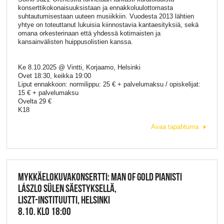
konserttikokonaisuuksistaan ja ennakkoluulottomasta
suhtautumisestaan uuteen musiikkiin. Vuodesta 2013 lähtien
yhtye on toteuttanut lukuisia kiinnostavia kantaesityksiä, sekä
omana orkesterinaan että yhdessä kotimaisten ja
kansainvälisten huippusolistien kanssa.
Ke 8.10.2025 @ Vintti, Korjaamo, Helsinki
Ovet 18:30, keikka 19:00
Liput ennakkoon: normilippu: 25 € + palvelumaksu / opiskelijat:
15 € + palvelumaksu
Ovelta 29 €
K18
Avaa tapahtuma
MYKKÄELOKUVAKONSERTTI: MAN OF GOLD PIANISTI
LÁSZLO SÜLEN SÄESTYKSELLÄ,
LISZT-INSTITUUTTI, HELSINKI
8.10. KLO 18:00