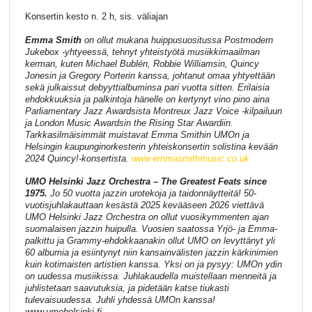
Konsertin kesto n. 2 h, sis. väliajan
Emma Smith
on ollut mukana huippusuositussa Postmodern
Jukebox -yhtyeessä, tehnyt yhteistyötä musiikkimaailman
kerman, kuten Michael Bublén, Robbie Williamsin, Quincy
Jonesin ja Gregory Porterin kanssa, johtanut omaa yhtyettään
sekä julkaissut debyyttialbuminsa pari vuotta sitten. Erilaisia
ehdokkuuksia ja palkintoja hänelle on kertynyt vino pino aina
Parliamentary Jazz Awardsista Montreux Jazz Voice -kilpailuun
ja London Music Awardsin the Rising Star Awardiin.
Tarkkasilmäisimmät muistavat Emma Smithin UMOn ja
Helsingin kaupunginorkesterin yhteiskonsertin solistina kevään
2024 Quincy!-konsertista.
www.emmasmithmusic.co.uk
UMO Helsinki Jazz Orchestra – The Greatest Feats since
1975.
Jo 50 vuotta jazzin urotekoja ja taidonnäytteitä! 50-
vuotisjuhlakauttaan kesästä 2025 kevääseen 2026 viettävä
UMO Helsinki Jazz Orchestra on ollut vuosikymmenten ajan
suomalaisen jazzin huipulla. Vuosien saatossa Yrjö- ja Emma-
palkittu ja Grammy-ehdokkaanakin ollut UMO on levyttänyt yli
60 albumia ja esiintynyt niin kansainvälisten jazzin kärkinimien
kuin kotimaisten artistien kanssa. Yksi on ja pysyy: UMOn ydin
on uudessa musiikissa. Juhlakaudella muistellaan menneitä ja
juhlistetaan saavutuksia, ja pidetään katse tiukasti
tulevaisuudessa. Juhli yhdessä UMOn kanssa!
www.umohelsinki.fi