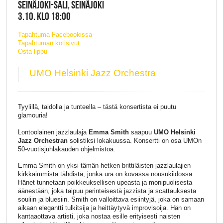
SEINÄJOKI-SALI, SEINÄJOKI
3.10. KLO 18:00
Tapahtuma Facebookissa
Tapahtuman kotisivut
Osta lippu
UMO Helsinki Jazz Orchestra
Tyylillä, taidolla ja tunteella – tästä konsertista ei puutu
glamouria!
Lontoolainen jazzlaulaja
Emma Smith
saapuu
UMO Helsinki
Jazz Orchestran
solistiksi lokakuussa. Konsertti on osa UMOn
50-vuotisjuhlakauden ohjelmistoa.
Emma Smith on yksi tämän hetken brittiläisten jazzlaulajien
kirkkaimmista tähdistä, jonka ura on kovassa nousukiidossa.
Hänet tunnetaan poikkeuksellisen upeasta ja monipuolisesta
äänestään, joka taipuu perinteisestä jazzista ja scattauksesta
souliin ja bluesiin. Smith on valloittava esiintyjä, joka on samaan
aikaan elegantti tulkitsija ja heittäytyvä improvisoija. Hän on
kantaaottava artisti, joka nostaa esille erityisesti naisten