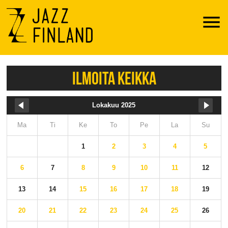
Menu
ILMOITA KEIKKA
Lokakuu 2025
Ma
Ti
Ke
To
Pe
La
Su
1
2
3
4
5
6
7
8
9
10
11
12
13
14
15
16
17
18
19
20
21
22
23
24
25
26