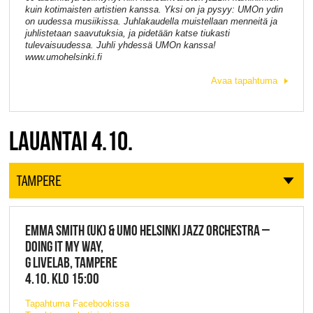
kuin kotimaisten artistien kanssa. Yksi on ja pysyy: UMOn ydin
on uudessa musiikissa. Juhlakaudella muistellaan menneitä ja
juhlistetaan saavutuksia, ja pidetään katse tiukasti
tulevaisuudessa. Juhli yhdessä UMOn kanssa!
www.umohelsinki.fi
Avaa tapahtuma
LAUANTAI 4.10.
TAMPERE
EMMA SMITH (UK) & UMO HELSINKI JAZZ ORCHESTRA –
DOING IT MY WAY,
G LIVELAB, TAMPERE
4.10. KLO 15:00
Tapahtuma Facebookissa