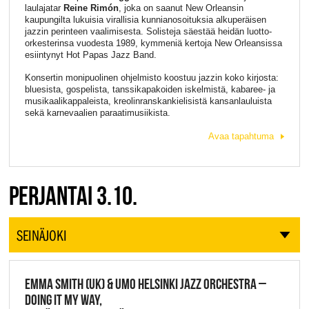
laulajatar
Reine Rimón
, joka on saanut New Orleansin
kaupungilta lukuisia virallisia kunnianosoituksia alkuperäisen
jazzin perinteen vaalimisesta. Solisteja säestää heidän luotto-
orkesterinsa vuodesta 1989, kymmeniä kertoja New Orleansissa
esiintynyt Hot Papas Jazz Band.
Konsertin monipuolinen ohjelmisto koostuu jazzin koko kirjosta:
bluesista, gospelista, tanssikapakoiden iskelmistä, kabaree- ja
musikaalikappaleista, kreolinranskankielisistä kansanlauluista
sekä karnevaalien paraatimusiikista.
Avaa tapahtuma
PERJANTAI 3.10.
SEINÄJOKI
EMMA SMITH (UK) & UMO HELSINKI JAZZ ORCHESTRA –
DOING IT MY WAY,