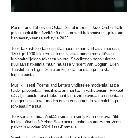
Poems and Letters on Oskari Siirtolan Sointi Jazz Orchestralle
ja laulusolistille säveltämä uusi konserttikokonaisuus, joka saa
kantaesityksensä syksyllä 2025.
Teos tarkastelee taiteilijuutta modernismin varhaisvaiheessa,
1800- ja 1900-lukujen taitteessa, aikakauden merkittävien
kuvataiteilijoiden tekstien kautta. Sävellysten sanoituksina
kuullaan katkelmia muun muassa Vincent van Goghin, Ellen
Thesleffin ja Egon Schielen kirjeistä, runoista ja muista
kirjoituksista.
Musiikillisesti Poems and Letters yhdistelee modernia jazzia
taide- ja populaarimusiikista ammentaviin vaikutteisiin. Rikkaat
sävyt, moniulotteiset tekstuurit ja jazzimprovisaation spontaani
energia heijastavat modernistien vapautunutta väripalettia ja
rohkeaa ilmaisua.
Teoksen solistina nähdään suomalaisen jazzin nouseva tähti,
laulaja-säveltäjä Selma Savolainen, jonka albumi Horror Vacui
palkittiin vuoden 2024 Jazz-Emmalla.
Sointi Jazz Orchestra tunnetaan tarkasti kuratoiduista