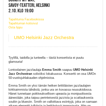
SAVOY-TEATTERI, HELSINKI
2.10. KLO 19:00
Tapahtuma Facebookissa
Tapahtuman kotisivut
Osta lippu
UMO Helsinki Jazz Orchestra
Tyylillä, taidolla ja tunteella – tästä konsertista ei puutu
glamouria!
Lontoolainen jazzlaulaja
Emma Smith
saapuu
UMO Helsinki
Jazz Orchestran
solistiksi lokakuussa. Konsertti on osa UMOn
50-vuotisjuhlakauden ohjelmistoa.
Emma Smith on yksi tämän hetken brittiläisten jazzlaulajien
kirkkaimmista tähdistä, jonka ura on kovassa nousukiidossa.
Hänet tunnetaan poikkeuksellisen upeasta ja monipuolisesta
äänestään, joka taipuu perinteisestä jazzista ja scattauksesta
souliin ja bluesiin. Smith on valloittava esiintyjä, joka on samaan
aikaan elegantti tulkitsija ja heittäytyvä improvisoija. Hän on