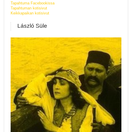
Tapahtuma Facebookissa
Tapahtuman kotisivut
Keikkapaikan kotisivut
László Süle