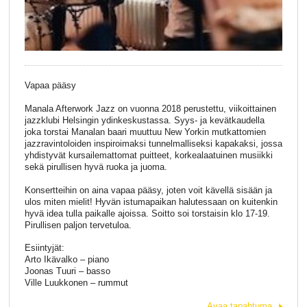
Vapaa pääsy
Manala Afterwork Jazz on vuonna 2018 perustettu, viikoittainen
jazzklubi Helsingin ydinkeskustassa. Syys- ja kevätkaudella
joka torstai Manalan baari muuttuu New Yorkin mutkattomien
jazzravintoloiden inspiroimaksi tunnelmalliseksi kapakaksi, jossa
yhdistyvät kursailemattomat puitteet, korkealaatuinen musiikki
sekä pirullisen hyvä ruoka ja juoma.
Konsertteihin on aina vapaa pääsy, joten voit kävellä sisään ja
ulos miten mielit! Hyvän istumapaikan halutessaan on kuitenkin
hyvä idea tulla paikalle ajoissa. Soitto soi torstaisin klo 17-19.
Pirullisen paljon tervetuloa.
Esiintyjät:
Arto Ikävalko – piano
Joonas Tuuri – basso
Ville Luukkonen – rummut
Avaa tapahtuma