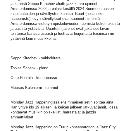
ja kitaristi Seppo Kitachev aloitti jazz kitara opinnot
Amsterdamissa 2023 ja palasi kesällä 2024 Suomeen uusien
inspiraatioiden ja sävellysten kanssa. Buurt (hollanniksi
naapurusto) levyn sävellykset ovat saaneet nimensä
Amsterdamissa vietetyn opiskeluvuoden tuomista kokemuksista
ja uusista ystävistä. Quartetin jäsenet ovat jakaneet lavan
toistensa kanssa useasti ja luottavat horjumatta toisiinsa niin
ystävinä kuin muusikkoina.
Seppo Kitachev - sähkökitara
Tobias Schenk - piano
Otso Huhtala - kontrabasso
Mooses Kuloniemi - rummut
Monday Jazz Happeningissa ensimmäisen setin soittaa aina
illan yhtye klo 19 alkaen, ja keikan jälkeen jatkuvat jamit, jossa
kohtaavat musiikin opiskelijat, harrastajat ja jazzin
ammattilaiset.
Monday Jazz Happening on Turun konservatorion ja Jazz City