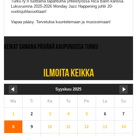
Turku ry:n tuottama tapahtuma yhteistyössä Rica Barin kanssa.
Lukuvuonna 2025-2026 Monday Jazz Happening juhlii 20-
vuotisjuhlavuottaan!
Vapaa pääsy. Tervetuloa kuuntelemaan ja musisoimaan!
KEIKAT SAMANA PÄIVÄNÄ KAUPUNGISSA TURKU
Ei muita keikkoja.
ILMOITA KEIKKA
Syyskuu 2025
Ma
Ti
Ke
To
Pe
La
Su
1
2
3
4
5
6
7
8
9
10
11
12
13
14