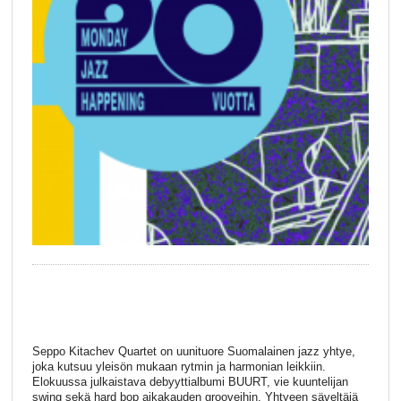
Seppo Kitachev Quartet on uunituore Suomalainen jazz yhtye,
joka kutsuu yleisön mukaan rytmin ja harmonian leikkiin.
Elokuussa julkaistava debyyttialbumi BUURT, vie kuuntelijan
swing sekä hard bop aikakauden grooveihin. Yhtyeen säveltäjä