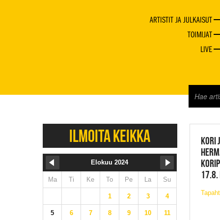
ARTISTIT JA JULKAISUT
TOIMIJAT
LIVE
JAZZ 
ILMOITA KEIKKA
KORI 
HERM
KORIP
Elokuu 2024
17.8.
Ma
Ti
Ke
To
Pe
La
Su
Tapah
1
2
3
4
5
6
7
8
9
10
11