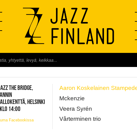
FINLAND LIVE
JAZZ THE BRIDGE,
Aaron Koskelainen Stamped
ANNIN
Mckenzie
ALLOKENTTÄ, HELSINKI
 KLO 14:00
Veera Syrén
Vårterminen trio
tuma Facebookissa