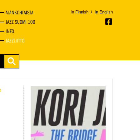
AJANKOHTAISTA
In Finnish
/
In English
JAZZ SUOMI 100
INFO
JAZZLIITTO
e