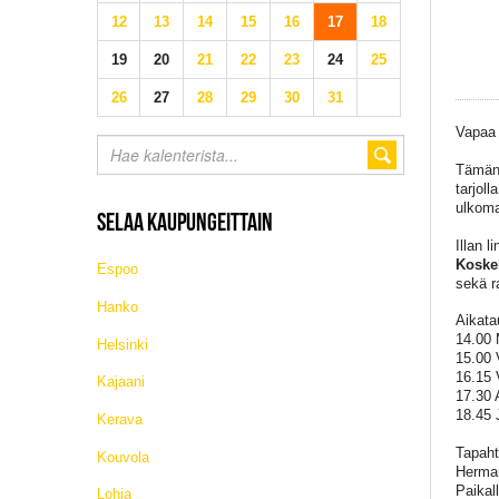
12
13
14
15
16
17
18
19
20
21
22
23
24
25
26
27
28
29
30
31
Vapaa
Tämän 
tarjol
ulkom
SELAA KAUPUNGEITTAIN
Illan 
Koske
Espoo
sekä r
Hanko
Aikata
14.00
Helsinki
15.00 
16.15 
Kajaani
17.30 
18.45 
Kerava
Tapaht
Kouvola
Herman
Paikal
Lohja