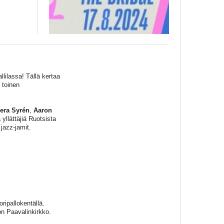
ilassa! Tällä kertaa
 toinen
era Syrén
,
Aaron
 yllättäjiä Ruotsista
jazz-jamit.
ripallokentällä.
on Paavalinkirkko.