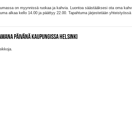
umassa on myynnissä ruokaa ja kahvia. Luontoa säästääksesi ota oma kahv
uma alkaa kello 14.00 ja päättyy 22.00. Tapahtuma järjestetään yhteistyöss
AMANA PÄIVÄNÄ KAUPUNGISSA HELSINKI
eikkoja.