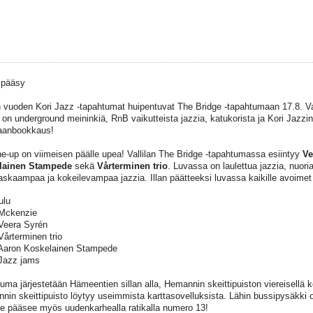
 pääsy
vuoden Kori Jazz -tapahtumat huipentuvat The Bridge -tapahtumaan 17.8. Vall
la on underground meininkiä, RnB vaikutteista jazzia, katukorista ja Kori Jazzin
aanbookkaus!
line-up on viimeisen päälle upea! Vallilan The Bridge -tapahtumassa esiintyy
Ve
lainen Stampede
sekä
Vårterminen trio
. Luvassa on laulettua jazzia, nuoria
askaampaa ja kokeilevampaa jazzia. Illan päätteeksi luvassa kaikille avoimet 
ulu
 Mckenzie
Veera Syrén
Vårterminen trio
Aaron Koskelainen Stampede
Jazz jams
uma järjestetään Hämeentien sillan alla, Hemannin skeittipuiston viereisellä ko
nin skeittipuisto löytyy useimmista karttasovelluksista. Lähin bussipysäkki 
le pääsee myös uudenkarhealla ratikalla numero 13!