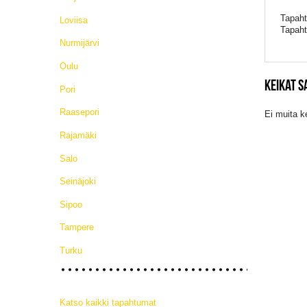
Tapaht
Loviisa
Tapaht
Nurmijärvi
Oulu
KEIKAT S
Pori
Raasepori
Ei muita k
Rajamäki
Salo
Seinäjoki
Sipoo
Tampere
Turku
Katso kaikki tapahtumat