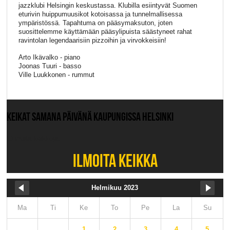
jazzklubi Helsingin keskustassa. Klubilla esiintyvät Suomen
eturivin huippumuusikot kotoisassa ja tunnelmallisessa
ympäristössä. Tapahtuma on pääsymaksuton, joten
suosittelemme käyttämään pääsylipuista säästyneet rahat
ravintolan legendaarisiin pizzoihin ja virvokkeisiin!
Arto Ikävalko - piano
Joonas Tuuri - basso
Ville Luukkonen - rummut
KEIKAT SAMANA PÄIVÄNÄ KAUPUNGISSA HELSINKI
Ei muita keikkoja.
ILMOITA KEIKKA
Helmikuu 2023
Ma
Ti
Ke
To
Pe
La
Su
1
2
3
4
5