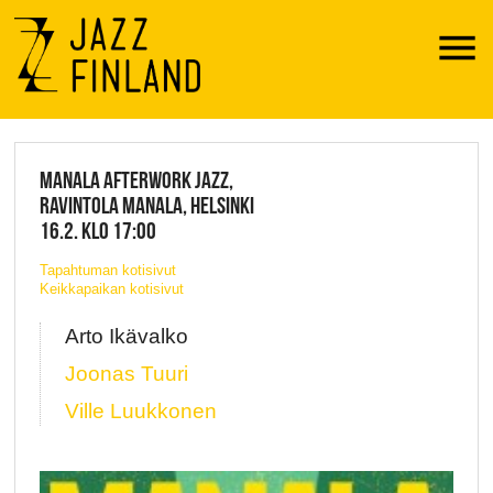
Menu
JAZZ FINLAND LIVE
MANALA AFTERWORK JAZZ,
RAVINTOLA MANALA, HELSINKI
16.2. KLO 17:00
Tapahtuman kotisivut
Keikkapaikan kotisivut
Arto Ikävalko
Joonas Tuuri
Ville Luukkonen