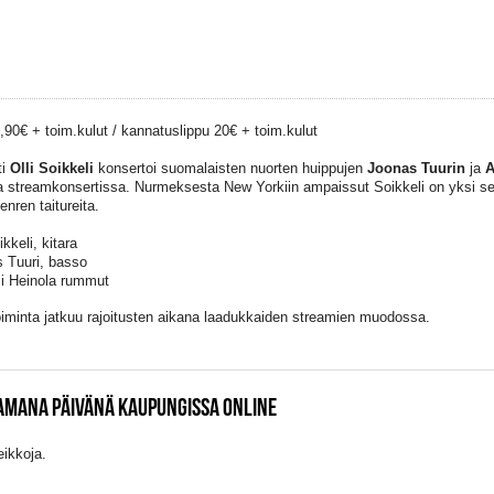
4,90€ + toim.kulut / kannatuslippu 20€ + toim.kulut
ti
Olli Soikkeli
konsertoi suomalaisten nuorten huippujen
Joonas Tuurin
ja
A
 streamkonsertissa. Nurmeksesta New Yorkiin ampaissut Soikkeli on yksi s
enren taitureita.
ikkeli, kitara
 Tuuri, basso
i Heinola rummut
iminta jatkuu rajoitusten aikana laadukkaiden streamien muodossa.
SAMANA PÄIVÄNÄ KAUPUNGISSA ONLINE
eikkoja.