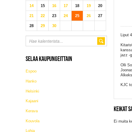
14
15
16
17
18
19
20
21
22
23
24
25
26
27
28
29
30
Liput 
Kitaris
kanssa
jazz -g
SELAA KAUPUNGEITTAIN
Olli So
Joonas
Espoo
Alkeks
Hanko
KJC to
Helsinki
Kajaani
KEIKAT 
Kerava
Kouvola
Ei muita k
Lohja