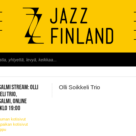
FINLAND LIVE
ISALMI STREAM: OLLI
Olli Soikkeli Trio
ELI TRIO,
ISALMI, ONLINE
 KLO 19:00
uman kotisivut
paikan kotisivut
ippu