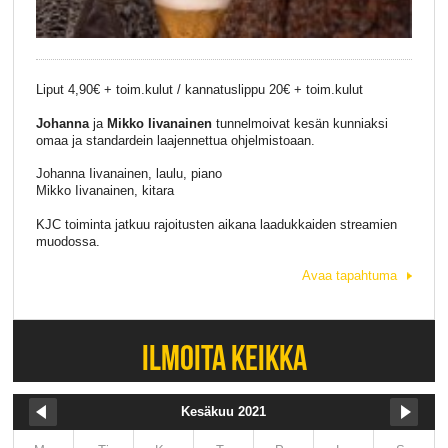
Liput 4,90€ + toim.kulut / kannatuslippu 20€ + toim.kulut
Johanna
ja
Mikko Iivanainen
tunnelmoivat kesän kunniaksi
omaa ja standardein laajennettua ohjelmistoaan.
Johanna Iivanainen, laulu, piano
Mikko Iivanainen, kitara
KJC toiminta jatkuu rajoitusten aikana laadukkaiden streamien
muodossa.
Avaa tapahtuma
ILMOITA KEIKKA
Kesäkuu 2021