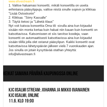
www.elivestream.fi
1. Valitse haluamasi konsertti, mikäli konsertilla on useita
erihintaisia pääsylippuja, valitse niistä sinulle sopivin ja klikkaa
"Lisää Ostoskoriin"
2. Klikkaa: "Siirry Kassalle"
3. Täytä tietosi ja "Lähetä tilaus"
Nyt voit katsoa konserttia Oma tili -sivulla aina kun kirjaudut
sisään niin monta kertaa kuin haluat niin kauan kuin konsertti on
katsottavissa. Katsomiseen et siis tarvitse koodeja, vaan
konsertti on automaattisesti katsottavissa aina kun kirjaudut
sisään tilillä jolla olet ostanut pääsylipun. Kaikki konsertit ovat
katsottavissa lähetyspäivän jälkeen vielä 7 vuorokauden ajan.
Jos sinulla on jotain kysyttävää otathan yhteyttä:
info@elivestream.fi
KEIKAT SAMANA PÄIVÄNÄ KAUPUNGISSA ONLINE
KJC IISALMI STREAM: JOHANNA JA MIKKO IIVANAINEN
KJC IISALMI, ONLINE
11.6. KLO 19:00