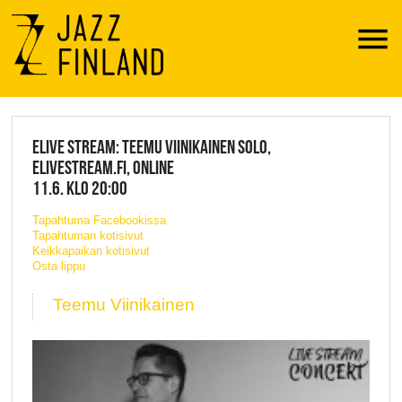
Menu
JAZZ FINLAND LIVE
ELIVE STREAM: TEEMU VIINIKAINEN SOLO,
ELIVESTREAM.FI, ONLINE
11.6. KLO 20:00
Tapahtuma Facebookissa
Tapahtuman kotisivut
Keikkapaikan kotisivut
Osta lippu
Teemu Viinikainen