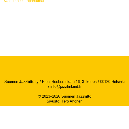
Katso kaikki tapahtumat
Suomen Jazzliitto ry / Pieni Roobertinkatu 16, 3. kerros / 00120 Helsinki
/
info@jazzfinland.fi
© 2013–2026 Suomen Jazzliitto
Sivusto
:
Tero Ahonen
Saavutettavuusseloste