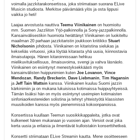
voimalla jazzkitarakonsertissa, joka striimataan suorana ELive
Musicin studiosta. Merkitse päivämäärä ylös ja osta lippusi
vaikka jo heti!
Laajaa arvostusta nauttiva
Teemu Viinikainen
on huomioitu
mm. Suomen Jazzliiton Yrjö-palkinnolla ja Sony-jazzpalkinnolla.
Kansainvälisestikin huomiota herättänyt Viinikainen on luokiteltu
maailman 20 parhaan jazzkitaristin joukkoon kriitikko
Stuart
Nicholsonin
johdosta. Viinikainen on kitaristina sielukas ja
kekseliäs virtuoosi, joka löytää kitarasta yhä uusia, kiinnostavia
ilmaisutapoja. Hänen kitaroinnissaan hehkuu
mielikuvituksellisuus, ilmaisuvoima, svengi ja vahva läsnäolo.
Viinikainen on esiintynyt menestyksekkäästi myös
kansainvälisten huippunimien kuten
Joe Lovanon
,
Vince
Mendozan
,
Randy Breckerin
,
Dave Liebmanin
,
Tim Hagansin
ja
Jeff Tain Wattsin
kanssa. Viinikainen kuuluu Suomi jazzin
kärkinimiin ja on mukana lukuisissa kotimaissa huippuyhtyeissä.
Tämän lisäksi hän on myös esiintynyt useimpien kotimaisten
sinfoniaorkestereiden solistina ja tehnyt yhteistyötä klassisten
muusikoiden kanssa myös pienemmissä kokoonpanoissa.
Konsertissa kuullaan Teemun suosikkikappaleita, jotka ovat
kulkeneet hänen mukanaan jo vuosien ajan. Versiot ovat joka
kerta uusia ja erilaisia ja ilmentävät kulloistakin konserttihetkeä.
Konsertti striimataan ELive Streamin kautta. Mene osoitteeseen