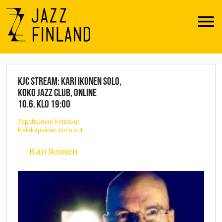
Menu
JAZZ FINLAND LIVE
KJC STREAM: KARI IKONEN SOLO,
KOKO JAZZ CLUB, ONLINE
10.6. KLO 19:00
Tapahtuman kotisivut
Keikkapaikan kotisivut
Kari Ikonen