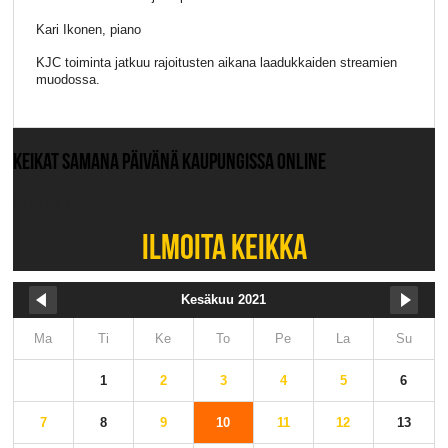
Kari Ikonen, piano
KJC toiminta jatkuu rajoitusten aikana laadukkaiden streamien
muodossa.
KEIKAT SAMANA PÄIVÄNÄ KAUPUNGISSA ONLINE
Ei muita keikkoja.
ILMOITA KEIKKA
Kesäkuu 2021
Ma
Ti
Ke
To
Pe
La
Su
1
2
3
4
5
6
7
8
9
10
11
12
13