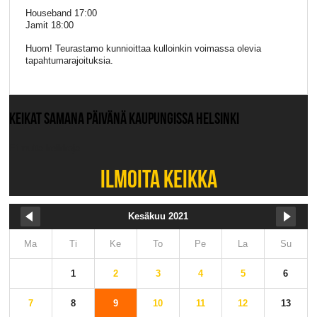
Houseband 17:00
Jamit 18:00
Huom! Teurastamo kunnioittaa kulloinkin voimassa olevia
tapahtumarajoituksia.
KEIKAT SAMANA PÄIVÄNÄ KAUPUNGISSA HELSINKI
Ei muita keikkoja.
ILMOITA KEIKKA
Kesäkuu 2021
Ma
Ti
Ke
To
Pe
La
Su
1
2
3
4
5
6
7
8
9
10
11
12
13