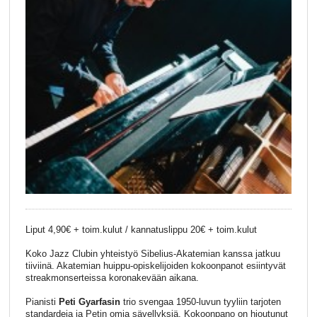
Liput 4,90€ + toim.kulut / kannatuslippu 20€ + toim.kulut
Koko Jazz Clubin yhteistyö Sibelius-Akatemian kanssa jatkuu
tiiviinä. Akatemian huippu-opiskelijoiden kokoonpanot esiintyvät
streakmonserteissa koronakevään aikana.
Pianisti
Peti Gyarfasin
trio svengaa 1950-luvun tyyliin tarjoten
standardeja ja Petin omia sävellyksiä. Kokoonpano on hioutunut