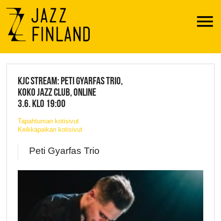
Menu
JAZZ FINLAND LIVE
KJC STREAM: PETI GYARFAS TRIO,
KOKO JAZZ CLUB, ONLINE
3.6. KLO 19:00
Tapahtuman kotisivut
Keikkapaikan kotisivut
Peti Gyarfas Trio