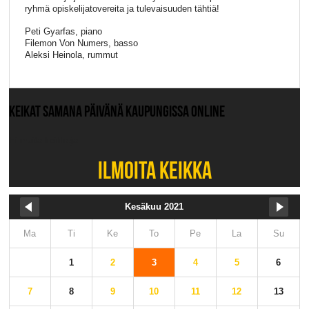
ryhmä opiskelijatovereita ja tulevaisuuden tähtiä!
Peti Gyarfas, piano
Filemon Von Numers, basso
Aleksi Heinola, rummut
KEIKAT SAMANA PÄIVÄNÄ KAUPUNGISSA ONLINE
Ei muita keikkoja.
ILMOITA KEIKKA
Kesäkuu 2021
Ma
Ti
Ke
To
Pe
La
Su
1
2
3
4
5
6
7
8
9
10
11
12
13