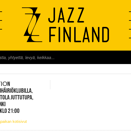
FINLAND LIVE
ΙΟN
HÄIRIÖKLUBILLA,
TOLA JUTTUTUPA,
NKI
 KLO 21:00
paikan kotisivut