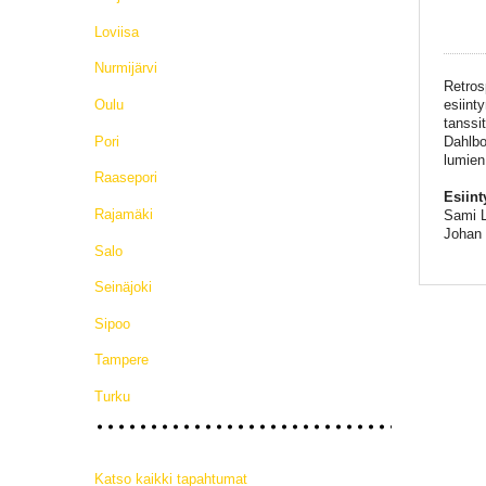
Loviisa
Nurmijärvi
Retros
esiint
Oulu
tanssi
Dahlbo
Pori
lumien
Raasepori
Esiint
Rajamäki
Sami L
Johan
Salo
Seinäjoki
Sipoo
Tampere
Turku
Katso kaikki tapahtumat