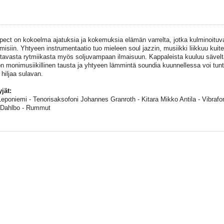
pect on kokoelma ajatuksia ja kokemuksia elämän varrelta, jotka kulminoituva
ymisiin. Yhtyeen instrumentaatio tuo mieleen soul jazzin, musiikki liikkuu kuit
ttavasta rytmiikasta myös soljuvampaan ilmaisuun. Kappaleista kuuluu sävelt
n monimusiikillinen tausta ja yhtyeen lämmintä soundia kuunnellessa voi tunt
 hiljaa sulavan.
yjät:
eponiemi - Tenorisaksofoni Johannes Granroth - Kitara Mikko Antila - Vibrafoni
 Dahlbo - Rummut