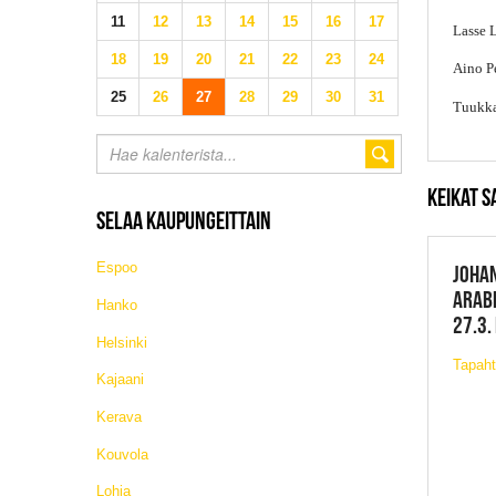
11
12
13
14
15
16
17
Lasse L
18
19
20
21
22
23
24
Aino Pe
25
26
27
28
29
30
31
Tuukka
KEIKAT S
SELAA KAUPUNGEITTAIN
Espoo
JOHA
ARABI
Hanko
27.3.
Helsinki
Tapah
Kajaani
Kerava
Kouvola
Lohja