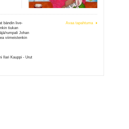
t bändin live-
Avaa tapahtuma
enkin tiukan
äjä/rumpali Johan
ea viimeistenkin
 Ilari Kauppi - Urut