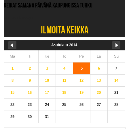
KEIKAT SAMANA PÄIVÄNÄ KAUPUNGISSA TURKU
Ei muita keikkoja.
ILMOITA KEIKKA
Joulukuu 2014
Ma
Ti
Ke
To
Pe
La
Su
1
2
3
4
5
6
7
8
9
10
11
12
13
14
15
16
17
18
19
20
21
22
23
24
25
26
27
28
29
30
31