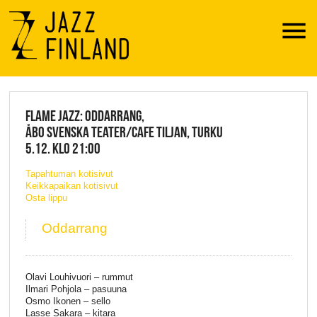
Menu
JAZZ FINLAND LIVE
FLAME JAZZ: ODDARRANG,
ÅBO SVENSKA TEATER/CAFE TILJAN, TURKU
5.12. KLO 21:00
Tapahtuman kotisivut
Keikkapaikan kotisivut
Osta lippu
Oddarrang
Olavi Louhivuori – rummut
Ilmari Pohjola – pasuuna
Osmo Ikonen – sello
Lasse Sakara – kitara