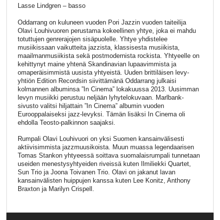
Lasse Lindgren – basso
Oddarrang on kuluneen vuoden Pori Jazzin vuoden taiteilija
Olavi Louhivuoren perustama kokeellinen yhtye, joka ei mahdu
totuttujen genrerajojen sisäpuolelle. Yhtye yhdistelee
musiikissaan vaikutteita jazzista, klassisesta musiikista,
maailmanmusiikista sekä postmodernista rockista. Yhtyeelle on
kehittynyt maine yhtenä Skandinavian lupaavimmista ja
omaperäisimmistä uusista yhtyeistä. Uuden brittiläisen levy-
yhtiön Edition Recordsin siivittämänä Oddarrang julkaisi
kolmannen albuminsa ”In Cinema” lokakuussa 2013. Uusimman
levyn musiikki perustuu neljään lyhytelokuvaan. Marlbank-
sivusto valitsi hiljattain ”In Cinema” albumin vuoden
Eurooppalaiseksi jazz-levyksi. Tämän lisäksi In Cinema oli
ehdolla Teosto-palkinnon saajaksi.
Rumpali Olavi Louhivuori on yksi Suomen kansainvälisesti
aktiivisimmista jazzmuusikoista. Muun muassa legendaarisen
Tomas Stankon yhtyeessä soittava suomalaisrumpali tunnetaan
useiden menestysyhtyeiden riveissä kuten Ilmiliekki Quartet,
Sun Trio ja Joona Toivanen Trio. Olavi on jakanut lavan
kansainvälisten huippujen kanssa kuten Lee Konitz, Anthony
Braxton ja Marilyn Crispell.