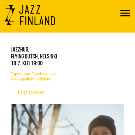
Menu
JAZZ FINLAND LIVE
JAZZHUG,
FLYING DUTCH, HELSINKI
10.7. KLO 19:00
Tapahtuma Facebookissa
Keikkapaikan kotisivut
Lightboxer