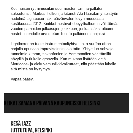
Kotimaisen rytmimusiikin suurmiesten Emma-palkitun
saksofonisti Markus Holkon ja kitaristi Aki Haaralan yhteistyön
hedelmä Lightboxer näki päivänvalon levyn muodossa
kesäkuussa 2012. Kriitikot nostivat debyyttialbumin välittömästi
vuoden parhaiden julkaisujen joukkoon, jonka lisäksi albumi
nostettiin ehdolle arvostetun Teosto-palkinnon saajaksi.
Lightboxer on tuore instrumentaaliyhtye, joka surffaa afron
harjalla apunaan improvisoinnin jalo taito. Yhtye luo vahvoja
tunnelmia kitaran, saksofonien ja Hammondien värittämillä
sävyillä ja tiukalla groovella. Kun mukaan lisätään vielä
Morricone- ja elokuvamusiikkivaikutteet, niin päästään lähelle
sitä mistä on kysymys.
Vapaa pääsy.
KEIKAT SAMANA PÄIVÄNÄ KAUPUNGISSA HELSINKI
KESÄ JAZZ
JUTTUTUPA, HELSINKI