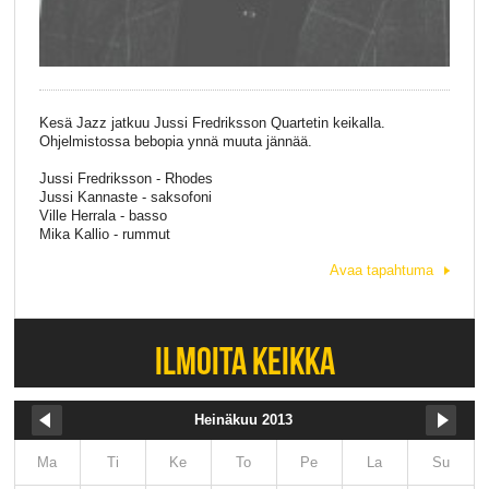
Kesä Jazz jatkuu Jussi Fredriksson Quartetin keikalla.
Ohjelmistossa bebopia ynnä muuta jännää.
Jussi Fredriksson - Rhodes
Jussi Kannaste - saksofoni
Ville Herrala - basso
Mika Kallio - rummut
Avaa tapahtuma
ILMOITA KEIKKA
Heinäkuu 2013
Ma
Ti
Ke
To
Pe
La
Su