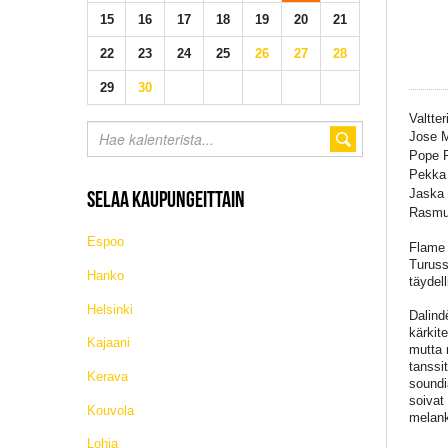
15
16
17
18
19
20
21
22
23
24
25
26
27
28
29
30
Valtte
Jose M
Pope P
Pekka 
Jaska 
SELAA KAUPUNGEITTAIN
Rasmus
Espoo
Flame 
Turuss
Hanko
täydel
Helsinki
Dalind
kärkit
Kajaani
mutta 
tanssi
Kerava
soundi
soivat
Kouvola
melank
Lohja