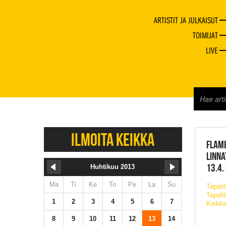
ARTISTIT JA JULKAISUT
TOIMIJAT
LIVE
JAZZ 
ILMOITA KEIKKA
FLAME
LINNA
13.4.
Huhtikuu 2013
Ma
Ti
Ke
To
Pe
La
Su
Tapah
Tapaht
1
2
3
4
5
6
7
Keikka
8
9
10
11
12
13
14