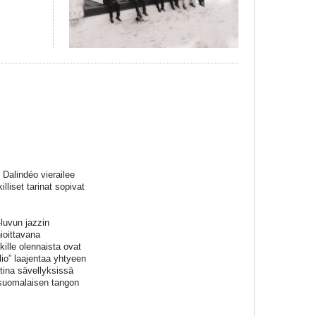
 Dalindéo vierailee
lliset tarinat sopivat
-luvun jazzin
ioittavana
kille olennaista ovat
io” laajentaa yhtyeen
tina sävellyksissä
 suomalaisen tangon