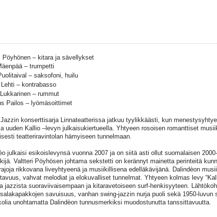
ri Pöyhönen – kitara ja sävellykset
äenpää – trumpetti
uolitaival – saksofoni, huilu
Lehti – kontrabasso
Lukkarinen – rummut
 Pailos – lyömäsoittimet
Jazzin konserttisarja Linnateatterissa jatkuu tyylikkäästi, kun menestysyhtye
a uuden Kallio –levyn julkaisukiertueella. Yhtyeen rosoisen romanttiset musiiki
lisesti teatteriravintolan hämyiseen tunnelmaan.
èo julkaisi esikoislevynsä vuonna 2007 ja on siitä asti ollut suomalaisen 2000
ekijä. Valtteri Pöyhösen johtama sekstetti on kerännyt mainetta perinteitä kunn
rajoja rikkovana liveyhtyeenä ja musiikillisena edelläkävijänä. Dalindèon musii
ttavuus, vahvat melodiat ja elokuvalliset tunnelmat. Yhtyeen kolmas levy “Kall
a jazzista suoraviivaisempaan ja kitaravetoiseen surf-henkisyyteen. Lähtökoh
 salakapakkojen savuisuus, vanhan swing-jazzin nurja puoli sekä 1950-luvun
olia unohtamatta Dalindèon tunnusmerkiksi muodostunutta tanssittavuutta.