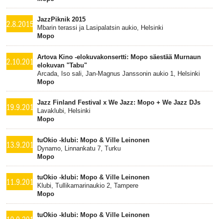
JazzPiknik 2015
2.8.2015
Mbarin terassi ja Lasipalatsin aukio, Helsinki
Mopo
Artova Kino -elokuvakonsertti: Mopo säestää Murnaun
2.10.2014
elokuvan "Tabu"
Arcada, Iso sali, Jan-Magnus Janssonin aukio 1, Helsinki
Mopo
Jazz Finland Festival x We Jazz: Mopo + We Jazz DJs
19.9.2014
Lavaklubi, Helsinki
Mopo
tuOkio -klubi: Mopo & Ville Leinonen
13.9.2014
Dynamo, Linnankatu 7, Turku
Mopo
tuOkio -klubi: Mopo & Ville Leinonen
11.9.2014
Klubi, Tullikamarinaukio 2, Tampere
Mopo
tuOkio -klubi: Mopo & Ville Leinonen