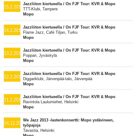
Jazzliiton kiertueella / On FJF Tour: KVR & Mopo
15.2.2014
TTT-Klubi, Tampere
Mopo
Jazzliiton kiertueella / On FJF Tour: KVR & Mopo
14.2.2014
Flame Jazz, Café Tiljan, Turku
Mopo
Jazzliiton kiertueella / On FJF Tour: KVR & Mopo
13.2.2014
Poppari, Jyväskylä
Mopo
Jazzliiton kiertueella / On FJF Tour: KVR & Mopo
12.2.2014
Diggariklubi, Järvenpää-talo, Järvenpää
Mopo
Jazzliiton kiertueella / On FJF Tour: KVR & Mopo
11.2.2014
Ravintola Laulumiehet, Helsinki
Mopo
We Jazz 2013 -lastenkonsertti: Mopo ystävineen,
14.12.2013
työpajoja
Tavastia, Helsinki
Mopo