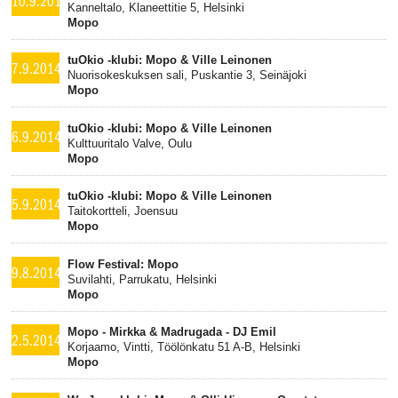
10.9.2014
Kanneltalo, Klaneettitie 5, Helsinki
Mopo
tuOkio -klubi: Mopo & Ville Leinonen
7.9.2014
Nuorisokeskuksen sali, Puskantie 3, Seinäjoki
Mopo
tuOkio -klubi: Mopo & Ville Leinonen
6.9.2014
Kulttuuritalo Valve, Oulu
Mopo
tuOkio -klubi: Mopo & Ville Leinonen
5.9.2014
Taitokortteli, Joensuu
Mopo
Flow Festival: Mopo
9.8.2014
Suvilahti, Parrukatu, Helsinki
Mopo
Mopo - Mirkka & Madrugada - DJ Emil
2.5.2014
Korjaamo, Vintti, Töölönkatu 51 A-B, Helsinki
Mopo