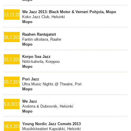
We Jazz 2013: Black Motor & Verneri Pohjola, Mopo
13.12.2013
Koko Jazz Club, Helsinki
Mopo
Raahen Rantajatsit
26.7.2013
Fantin ulkolava, Raahe
Mopo
Korpo Sea Jazz
25.7.2013
Nötö-kahvila, Korppoo
Mopo
Pori Jazz
20.7.2013
Ultra Music Nights @ Theatre, Pori
Mopo
We Jazz
5.6.2013
Andorra & Dubrovnik, Helsinki
Mopo
Young Nordic Jazz Comets 2013
18.5.2013
Musiikkiteatteri Kapsäkki, Helsinki