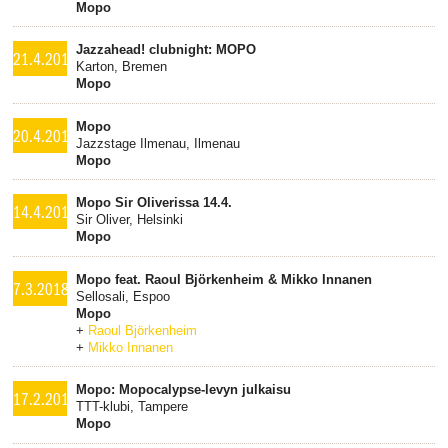
Mopo
Jazzahead! clubnight: MOPO
21.4.2018
Karton, Bremen
Mopo
Mopo
20.4.2018
Jazzstage Ilmenau, Ilmenau
Mopo
Mopo Sir Oliverissa 14.4.
14.4.2018
Sir Oliver, Helsinki
Mopo
Mopo feat. Raoul Björkenheim & Mikko Innanen
7.3.2018
Sellosali, Espoo
Mopo
+
Raoul Björkenheim
+
Mikko Innanen
Mopo: Mopocalypse-levyn julkaisu
17.2.2018
TTT-klubi, Tampere
Mopo