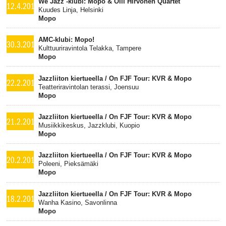
We Jazz -klubi: Mopo & Olli Hirvonen Quartet
12.4.2014
Kuudes Linja, Helsinki
Mopo
AMC-klubi: Mopo!
30.3.2014
Kulttuuriravintola Telakka, Tampere
Mopo
Jazzliiton kiertueella / On FJF Tour: KVR & Mopo
22.2.2014
Teatteriravintolan terassi, Joensuu
Mopo
Jazzliiton kiertueella / On FJF Tour: KVR & Mopo
21.2.2014
Musiikkikeskus, Jazzklubi, Kuopio
Mopo
Jazzliiton kiertueella / On FJF Tour: KVR & Mopo
20.2.2014
Poleeni, Pieksämäki
Mopo
Jazzliiton kiertueella / On FJF Tour: KVR & Mopo
18.2.2014
Wanha Kasino, Savonlinna
Mopo