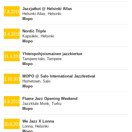
Jazzjatkot @ Helsinki Allas
7.8.2016
Helsinki Allas, Helsinki
Mopo
Nordic Triple
2.4.2016
Kapsäkki, Helsinki
Mopo
Yhteispohjoismainen jazzkiertue
31.3.2016
Tampere-talo, Tampere
Mopo
MOPO @ Salo International Jazzfestival
3.10.2015
Hometown, Salo
Mopo
Flame Jazz Opening Weekend
4.9.2015
Jazzklubi Monk, Turku
Mopo
We Jazz X Lonna
30.8.2015
Lonna, Helsinki
Mopo