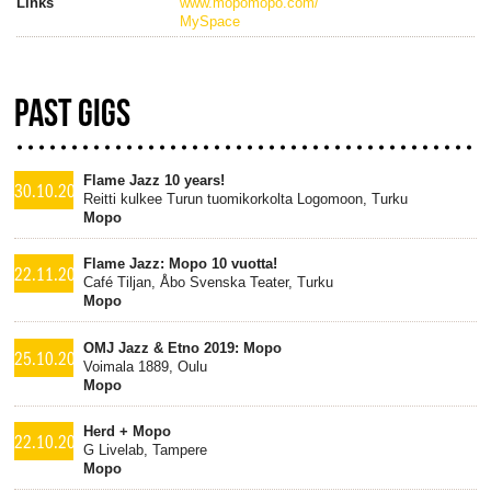
Links
www.mopomopo.com/
MySpace
PAST GIGS
Flame Jazz 10 years!
30.10.2021
Reitti kulkee Turun tuomikorkolta Logomoon, Turku
Mopo
Flame Jazz: Mopo 10 vuotta!
22.11.2019
Café Tiljan, Åbo Svenska Teater, Turku
Mopo
OMJ Jazz & Etno 2019: Mopo
25.10.2019
Voimala 1889, Oulu
Mopo
Herd + Mopo
22.10.2019
G Livelab, Tampere
Mopo