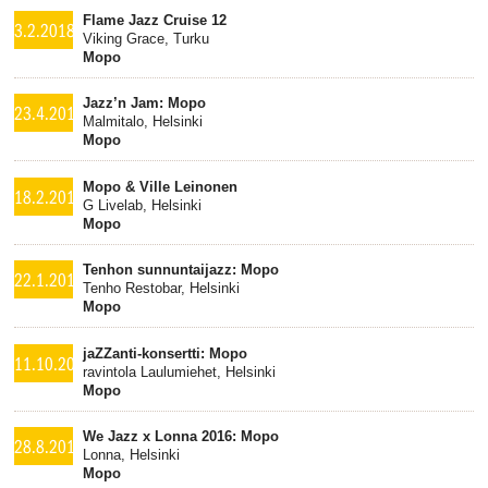
Flame Jazz Cruise 12
3.2.2018
Viking Grace, Turku
Mopo
Jazz’n Jam: Mopo
23.4.2017
Malmitalo, Helsinki
Mopo
Mopo & Ville Leinonen
18.2.2017
G Livelab, Helsinki
Mopo
Tenhon sunnuntaijazz: Mopo
22.1.2017
Tenho Restobar, Helsinki
Mopo
jaZZanti-konsertti: Mopo
11.10.2016
ravintola Laulumiehet, Helsinki
Mopo
We Jazz x Lonna 2016: Mopo
28.8.2016
Lonna, Helsinki
Mopo