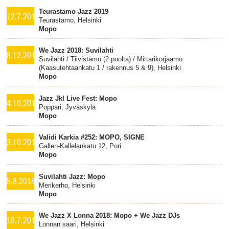
Teurastamo Jazz 2019
12.7.2019
Teurastamo, Helsinki
Mopo
We Jazz 2018: Suvilahti
8.12.2018
Suvilahti / Tiivistämö (2 puolta) / Mittarikorjaamo
(Kaasutehtaankatu 1 / rakennus 5 & 9), Helsinki
Mopo
Jazz Jkl Live Fest: Mopo
4.10.2018
Poppari, Jyväskylä
Mopo
Validi Karkia #252: MOPO, SIGNE
3.10.2018
Gallen-Kallelankatu 12, Pori
Mopo
Suvilahti Jazz: Mopo
5.8.2018
Merikerho, Helsinki
Mopo
We Jazz X Lonna 2018: Mopo + We Jazz DJs
18.7.2018
Lonnan saari, Helsinki