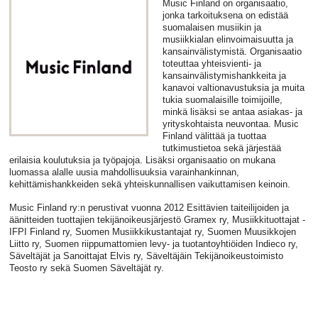
Music Finland on organisaatio,
jonka tarkoituksena on edistää
suomalaisen musiikin ja
musiikkialan elinvoimaisuutta ja
kansainvälistymistä. Organisaatio
toteuttaa yhteisvienti- ja
kansainvälistymishankkeita ja
kanavoi valtionavustuksia ja muita
tukia suomalaisille toimijoille,
minkä lisäksi se antaa asiakas- ja
yrityskohtaista neuvontaa. Music
Finland välittää ja tuottaa
tutkimustietoa sekä järjestää
erilaisia koulutuksia ja työpajoja. Lisäksi organisaatio on mukana
luomassa alalle uusia mahdollisuuksia varainhankinnan,
kehittämishankkeiden sekä yhteiskunnallisen vaikuttamisen keinoin.
Music Finland ry:n perustivat vuonna 2012 Esittävien taiteilijoiden ja
äänitteiden tuottajien tekijänoikeusjärjestö Gramex ry, Musiikkituottajat -
IFPI Finland ry, Suomen Musiikkikustantajat ry, Suomen Muusikkojen
Liitto ry, Suomen riippumattomien levy- ja tuotantoyhtiöiden Indieco ry,
Säveltäjät ja Sanoittajat Elvis ry, Säveltäjäin Tekijänoikeustoimisto
Teosto ry sekä Suomen Säveltäjät ry.