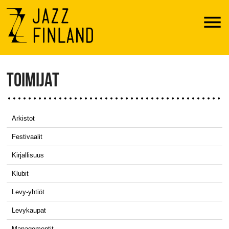
Menu
TOIMIJAT
Arkistot
Festivaalit
Kirjallisuus
Klubit
Levy-yhtiöt
Levykaupat
Managementit